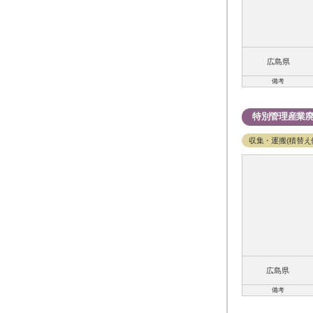
広島県
備考
特別管理産業
収集・運搬(積替え
広島県
備考