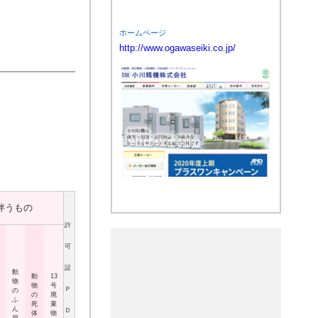
ホームページ
http://www.ogawaseiki.co.jp/
伴うもの
許
可
証
動
動
13
物
物
号
Ｐ
の
の
廃
ふ
死
棄
ん
Ｄ
体
物