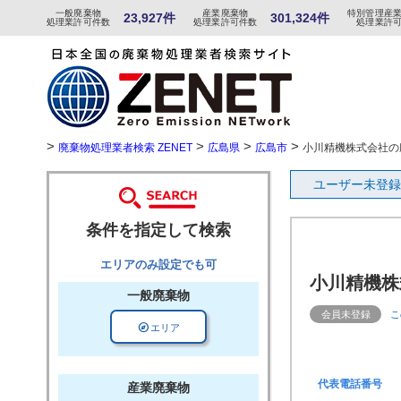
一般
廃棄物
産
業
廃
棄物
特
別
管
理産
23,927件
301,324件
処理業許可件数
処理業許可件数
処理業許
>
>
>
>
廃棄物処理業者検索 ZENET
広島県
広島市
小川精機株式会社の
ユーザー未登録
条件を指定して検索
エリアのみ設定でも可
小川精機株
一般廃棄物
会員未登録
こ
explore
エリア
代表電話番号
産業廃棄物