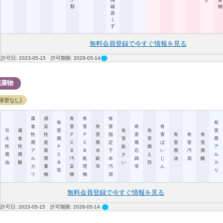
ク
陶
さ
要
類
磁
物
器
く
ず
無料会員登録で今すぐ情報を見る
circle
許可日: 2023-05-15 許可期限: 2028-05-14
廃棄物
保管なし)
腐
感
有
有
有
有
有
食
染
害
害
有
害
有
有
引
腐
害
有
有
害
性
性
Ｐ
Ｐ
害
指
害
害
有
有
有
火
食
廃
害
害
廃
廃
産
Ｃ
Ｃ
廃
定
廃
ば
害
害
害
性
性
Ｐ
鉱
燃
ア
ア
業
Ｂ
Ｂ
水
下
石
い
廃
汚
廃
廃
廃
Ｃ
さ
え
ル
ル
廃
汚
処
銀
水
綿
じ
油
泥
酸
油
酸
Ｂ
い
殻
カ
カ
棄
染
理
等
汚
等
ん
等
リ
リ
物
物
物
泥
無料会員登録で今すぐ情報を見る
circle
許可日: 2023-05-15 許可期限: 2028-05-14