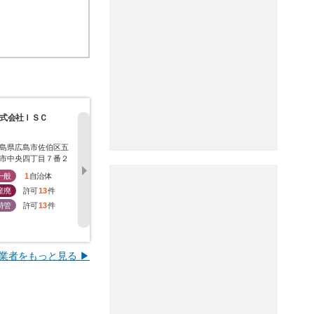
式会社ＩＳＣ
株式会社カンサイ
株式会社クリーンエ
広交産業株
ナジー
島県広島市佐伯区五
広島県広島市佐伯区五
広島県広島市南区月見
広島県広島
市中央四丁目７番２
日市町大字石内４６０
町２２４４番地の１３
１－３４－
号
番地
一般
1
自治体
一般
2
自治体
一般
0
自治体
一般
3
産廃
許可
13
件
産廃
許可
13
件
産廃
許可
14
件
産廃
許
特管
許可
13
件
特管
許可
12
件
特管
許可
15
件
特管
許
業者をもっと見る ▶