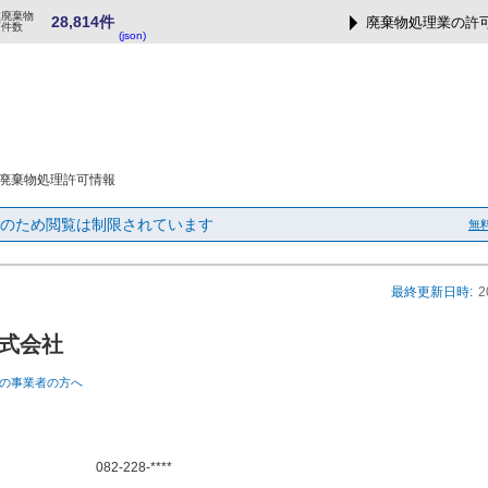
業廃棄物
28,814件
廃棄物処理業の許
可件数
(json)
廃棄物処理許可情報
のため閲覧は制限されています
無
最終更新日時:
2
式会社
の事業者の方へ
082-228-****