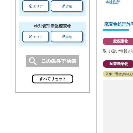
本社住所
explore
data_info_alert
エリア
詳細
廃棄物処理許
特別管理
産業廃棄物
explore
data_info_alert
エリア
詳細
一般廃棄物
取り扱い情報が
産業廃棄物
収集・運搬(積替え