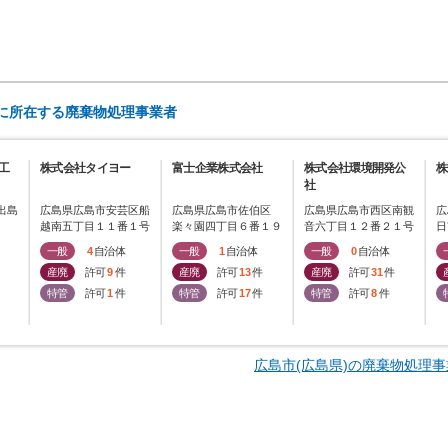
)に所在する廃棄物処理事業者
工
株式会社タイヨー
富士企業株式会社
株式会社環境開発公
株
社
出島
広島県広島市安芸区船
広島県広島市佐伯区
広島県広島市西区南観
広
越南五丁目１１番１号
楽々園四丁目６番１９
音六丁目１２番２１号
日
号
４
一般
4
自治体
一般
1
自治体
一般
0
自治体
産廃
許可
9
件
産廃
許可
13
件
産廃
許可
31
件
特管
許可
1
件
特管
許可
17
件
特管
許可
8
件
広島市(広島県)の廃棄物処理事