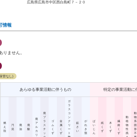
広島県広島市中区西白島町７－２０
可情報
ありません。
保管なし)
あらゆる事業活動に伴うもの
特定の事業活動に
ガ
ラ
ス
廃
コ
動
プ
ン
動
物
廃
ラ
ゴ
金
ク
が
ば
繊
植
系
燃
ア
鉱
紙
木
汚
廃
廃
ス
ム
属
リ
れ
い
維
物
固
え
ル
さ
く
く
泥
油
酸
チ
く
く
ー
き
じ
く
性
形
殻
カ
い
ず
ず
ッ
ず
ず
ト
類
ん
ず
残
不
リ