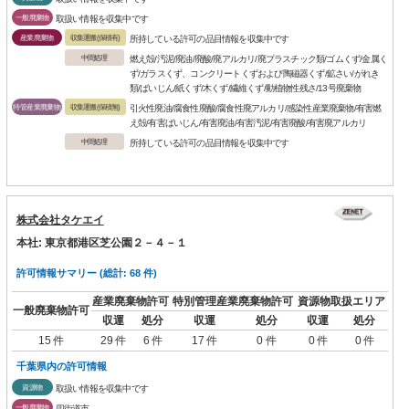
一般廃棄物
取扱い情報を収集中です
産業廃棄物
収集運搬(保積有)
所持している許可の品目情報を収集中です
中間処理
燃え殻/汚泥/廃油/廃酸/廃アルカリ/廃プラスチック類/ゴムくず/金属く
ず/ガラスくず、コンクリートくずおよび陶磁器くず/鉱さい/がれき
類/ばいじん/紙くず/木くず/繊維くず/動植物性残さ/13号廃棄物
特管産業廃棄物
収集運搬(保積無)
引火性廃油/腐食性廃酸/腐食性廃アルカリ/感染性産業廃棄物/有害燃
え殻/有害ばいじん/有害廃油/有害汚泥/有害廃酸/有害廃アルカリ
中間処理
所持している許可の品目情報を収集中です
株式会社タケエイ
本社: 東京都港区芝公園２－４－１
許可情報サマリー (総計: 68 件)
産業廃棄物許可
特別管理産業廃棄物許可
資源物取扱エリア
一般廃棄物許可
収運
処分
収運
処分
収運
処分
15 件
29 件
6 件
17 件
0 件
0 件
0 件
千葉県内の許可情報
資源物
取扱い情報を収集中です
一般廃棄物
四街道市