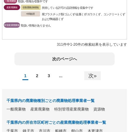
一般廃棄物
取扱い情報を収集中です
産業廃棄物
収集運搬(保積無)
所持している許可の品目情報を収集中です
中間処理
廃プラスチック類/ゴムくず/金属くず/ガラスくず、コンクリートくず
および陶磁器くず
特管産業廃棄物
取扱い情報がありません
311件中1-20件の検索結果を表示しています
次のページへ
次»
1
2
3
...
千葉県内の廃棄物種別ごとの廃棄物処理事業者一覧
一般廃棄物
産業廃棄物
特別管理産業廃棄物
資源物
千葉県内の所在市区町村ごとの産業廃棄物処理事業者一覧
千葉市
銚子市
市川市
船橋市
館山市
木更津市