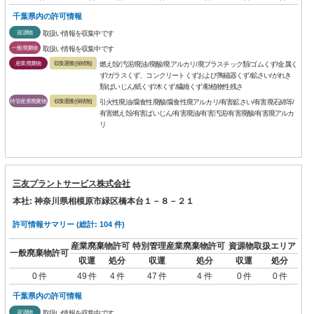
千葉県内の許可情報
資源物
取扱い情報を収集中です
一般廃棄物
取扱い情報を収集中です
産業廃棄物
収集運搬(保積無)
燃え殻/汚泥/廃油/廃酸/廃アルカリ/廃プラスチック類/ゴムくず/金属く
ず/ガラスくず、コンクリートくずおよび陶磁器くず/鉱さい/がれき
類/ばいじん/紙くず/木くず/繊維くず/動植物性残さ
特管産業廃棄物
収集運搬(保積無)
引火性廃油/腐食性廃酸/腐食性廃アルカリ/有害鉱さい/有害廃石綿等/
有害燃え殻/有害ばいじん/有害廃油/有害汚泥/有害廃酸/有害廃アルカ
リ
三友プラントサービス株式会社
本社: 神奈川県相模原市緑区橋本台１－８－２１
許可情報サマリー (総計: 104 件)
産業廃棄物許可
特別管理産業廃棄物許可
資源物取扱エリア
一般廃棄物許可
収運
処分
収運
処分
収運
処分
0 件
49 件
4 件
47 件
4 件
0 件
0 件
千葉県内の許可情報
資源物
取扱い情報を収集中です