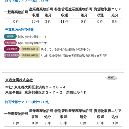
許可情報サマリー (総計: 29 件)
産業廃棄物許可
特別管理産業廃棄物許可
資源物取扱エリア
一般廃棄物許可
収運
処分
収運
処分
収運
処分
0 件
15 件
3 件
11 件
0 件
0 件
0 件
千葉県内の許可情報
資源物
取扱い情報を収集中です
一般廃棄物
取扱い情報を収集中です
産業廃棄物
収集運搬(保積有)
所持している許可の品目情報を収集中です
特管産業廃棄物
収集運搬(保積無)
引火性廃油/腐食性廃酸/有害廃石綿等/有害廃油/有害汚泥
東港金属株式会社
本社: 東京都大田区京浜島２－２０－４
東京事務所: 東京都港区芝２－７－２ 芝園ビル４Ｆ
許可情報サマリー (総計: 14 件)
産業廃棄物許可
特別管理産業廃棄物許可
資源物取扱エリア
一般廃棄物許可
収運
処分
収運
処分
収運
処分
0 件
9 件
2 件
0 件
0 件
0 件
3 件