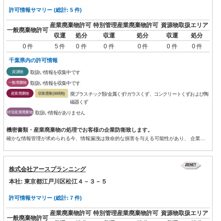
許可情報サマリー (総計: 5 件)
産業廃棄物許可
特別管理産業廃棄物許可
資源物取扱エリア
一般廃棄物許可
収運
処分
収運
処分
収運
処分
0 件
5 件
0 件
0 件
0 件
0 件
0 件
千葉県内の許可情報
資源物
取扱い情報を収集中です
一般廃棄物
取扱い情報を収集中です
産業廃棄物
収集運搬(保積無)
廃プラスチック類/金属くず/ガラスくず、コンクリートくずおよび陶
磁器くず
特管産業廃棄物
取扱い情報がありません
機密書類・産業廃棄物の処理でお客様の企業防衛致します。
確かな情報管理が求められる今、情報漏洩は致命的な損害を与える可能性があり、 企業には社内文書から電子データなど、...
株式会社アースプランニング
本社: 東京都江戸川区松江４－３－５
許可情報サマリー (総計: 7 件)
産業廃棄物許可
特別管理産業廃棄物許可
資源物取扱エリア
一般廃棄物許可