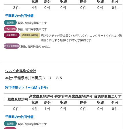
収運
処分
収運
処分
収運
処分
3 件
4 件
0 件
0 件
0 件
0 件
0 件
千葉県内の許可情報
資源物
取扱い情報を収集中です
一般廃棄物
取扱い情報を収集中です
産業廃棄物
収集運搬(保積無)
廃プラスチック類/金属くず/ガラスくず、コンクリートくずおよび陶
磁器くず/がれき類/紙くず/木くず/繊維くず
特管産業廃棄物
取扱い情報がありません
ウスイ金属株式会社
本社: 千葉県市川市田尻３－７－３５
許可情報サマリー (総計: 5 件)
産業廃棄物許可
特別管理産業廃棄物許可
資源物取扱エリア
一般廃棄物許可
収運
処分
収運
処分
収運
処分
0 件
4 件
1 件
0 件
0 件
0 件
0 件
千葉県内の許可情報
資源物
取扱い情報を収集中です