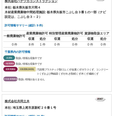
株式会社ハナツカコンストラクション
本社: 栃木県矢板市片岡４
木材産業廃棄物中間処理施設: 栃木県矢板市こぶし台３番１の一部（ナビ
設定は、こぶし台３－２）
許可情報サマリー (総計: 9 件)
産業廃棄物許可
特別管理産業廃棄物許可
資源物取扱エリア
一般廃棄物許可
収運
処分
収運
処分
収運
処分
0 件
8 件
1 件
0 件
0 件
0 件
0 件
千葉県内の許可情報
資源物
取扱い情報を収集中です
一般廃棄物
取扱い情報を収集中です
産業廃棄物
収集運搬(保積無)
汚泥/廃プラスチック類/ゴムくず/金属くず/ガラスくず、コンクリー
トくずおよび陶磁器くず/がれき類/紙くず/木くず/繊維くず
特管産業廃棄物
取扱い情報がありません
株式会社共同土木
本社: 埼玉県上尾市原新町２６番１号