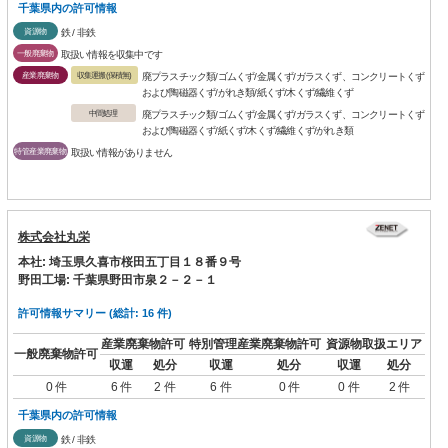
千葉県内の許可情報
資源物
鉄 / 非鉄
一般廃棄物
取扱い情報を収集中です
産業廃棄物
収集運搬(保積無)
廃プラスチック類/ゴムくず/金属くず/ガラスくず、コンクリートくず
および陶磁器くず/がれき類/紙くず/木くず/繊維くず
中間処理
廃プラスチック類/ゴムくず/金属くず/ガラスくず、コンクリートくず
および陶磁器くず/紙くず/木くず/繊維くず/がれき類
特管産業廃棄物
取扱い情報がありません
株式会社丸栄
本社: 埼玉県久喜市桜田五丁目１８番９号
野田工場: 千葉県野田市泉２－２－１
許可情報サマリー (総計: 16 件)
産業廃棄物許可
特別管理産業廃棄物許可
資源物取扱エリア
一般廃棄物許可
収運
処分
収運
処分
収運
処分
0 件
6 件
2 件
6 件
0 件
0 件
2 件
千葉県内の許可情報
資源物
鉄 / 非鉄