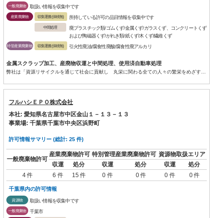
一般廃棄物
取扱い情報を収集中です
産業廃棄物
収集運搬(保積無)
所持している許可の品目情報を収集中です
中間処理
廃プラスチック類/ゴムくず/金属くず/ガラスくず、コンクリートくず
および陶磁器くず/がれき類/紙くず/木くず/繊維くず
特管産業廃棄物
収集運搬(保積無)
引火性廃油/腐食性廃酸/腐食性廃アルカリ
金属スクラップ加工、産廃物収運と中間処理、使用済自動車処理
弊社は「資源リサイクルを通じて社会に貢献し 丸栄に関わる全ての人々の繁栄をめざす」を経営理念に、「安心・安全・信頼...
フルハシＥＰＯ株式会社
本社: 愛知県名古屋市中区金山１－１３－１３
事業場: 千葉県千葉市中央区浜野町
許可情報サマリー (総計: 25 件)
産業廃棄物許可
特別管理産業廃棄物許可
資源物取扱エリア
一般廃棄物許可
収運
処分
収運
処分
収運
処分
4 件
6 件
15 件
0 件
0 件
0 件
0 件
千葉県内の許可情報
資源物
取扱い情報を収集中です
一般廃棄物
千葉市