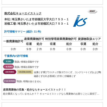
株式会社キョーエイストック
本社: 埼玉県さいたま市岩槻区大字大口７５３－１
岩槻工場: 埼玉県さいたま市岩槻区大口７５３－１
許可情報サマリー (総計: 11 件)
産業廃棄物許可
特別管理産業廃棄物許可
資源物取扱エリア
一般廃棄物許可
収運
処分
収運
処分
収運
処分
0 件
9 件
2 件
0 件
0 件
0 件
0 件
千葉県内の許可情報
資源物
取扱い情報を収集中です
一般廃棄物
取扱い情報を収集中です
産業廃棄物
収集運搬(保積無)
金属くず/廃プラスチック類/ガラスくず、コンクリートくずおよび陶
磁器くず/がれき類/紙くず/木くず/繊維くず
特管産業廃棄物
取扱い情報がありません
産業廃棄物の収集・処分ならキョーエイストック！！
処分費高くなっていませんか？？ キョーエイストックなら廃棄物のお困りごとに親切丁寧をもっとーに対応いたします...