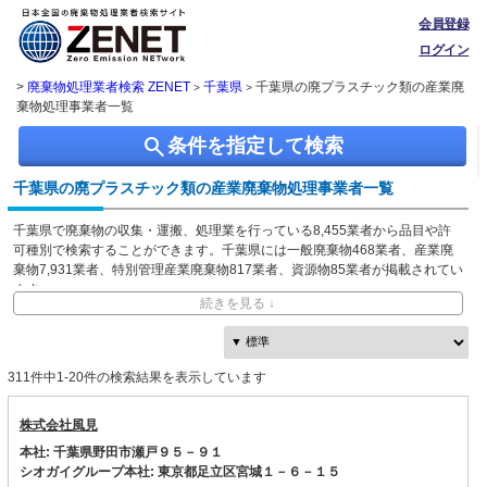
会員登録
ログイン
>
廃棄物処理業者検索 ZENET
千葉県
千葉県の廃プラスチック類の産業廃
>
>
棄物処理事業者一覧
search
条件を指定して検索
千葉県の廃プラスチック類の産業廃棄物処理事業者一覧
千葉県で廃棄物の収集・運搬、処理業を行っている8,455業者から品目や許
可種別で検索することができます。千葉県には一般廃棄物468業者、産業廃
棄物7,931業者、特別管理産業廃棄物817業者、資源物85業者が掲載されてい
ます。
続きを見る ↓
ZENETでは独自に収集した、本社・事業所の所在地、都道府県や市区町村ご
との取り扱い品目情報を無料で閲覧できます。
311件中1-20件の検索結果を表示しています
株式会社風見
本社: 千葉県野田市瀬戸９５－９１
シオガイグループ本社: 東京都足立区宮城１－６－１５