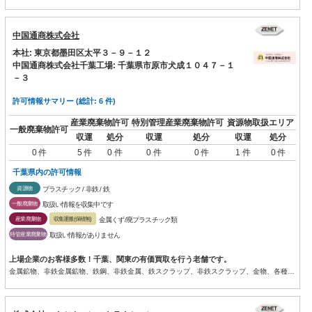
中国通商株式会社
本社: 東京都墨田区太平３－９－１２
中国通商株式会社千葉工場: 千葉県市原市犬成１０４７－１
－３
許可情報サマリー (総計: 6 件)
産業廃棄物許可
特別管理産業廃棄物許可
資源物取扱エリア
一般廃棄物許可
収運
処分
収運
処分
収運
処分
0 件
5 件
0 件
0 件
0 件
1 件
0 件
千葉県内の許可情報
資源物
プラスチック / 非鉄 / 鉄
一般廃棄物
取扱い情報を収集中です
産業廃棄物
収集運搬(保積無)
金属くず/廃プラスチック類
特管産業廃棄物
取扱い情報がありません
上場企業のお客様多数！千葉、関東の有価買取を行う老舗です。
金属鉱物、非鉄金属鉱物、鉄鋼、非鉄金属、鉄スクラップ、非鉄スクラップ、金物、各種プラスチックの卸売り及び輸出入と加...