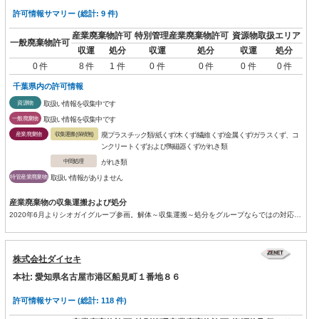
許可情報サマリー (総計: 9 件)
産業廃棄物許可
特別管理産業廃棄物許可
資源物取扱エリア
一般廃棄物許可
収運
処分
収運
処分
収運
処分
0 件
8 件
1 件
0 件
0 件
0 件
0 件
千葉県内の許可情報
資源物
取扱い情報を収集中です
一般廃棄物
取扱い情報を収集中です
産業廃棄物
収集運搬(保積無)
廃プラスチック類/紙くず/木くず/繊維くず/金属くず/ガラスくず、コ
ンクリートくずおよび陶磁器くず/がれき類
中間処理
がれき類
特管産業廃棄物
取扱い情報がありません
産業廃棄物の収集運搬および処分
2020年6月よりシオガイグループ参画。解体～収集運搬～処分をグループならではの対応力でワンストップで承ります。 ...
株式会社ダイセキ
本社: 愛知県名古屋市港区船見町１番地８６
許可情報サマリー (総計: 118 件)