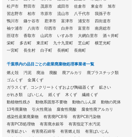
松戸市
野田市
茂原市
成田市
佐倉市
東金市
旭市
習志野市
柏市
市原市
流山市
八千代市
我孫子市
鴨川市
鎌ケ谷市
君津市
富津市
浦安市
四街道市
袖ケ浦市
八街市
印西市
白井市
富里市
南房総市
匝瑳市
香取市
山武市
いすみ市
大網白里市
酒々井町
栄町
多古町
東庄町
九十九里町
芝山町
横芝光町
一宮町
長生村
白子町
長柄町
長南町
千葉県内の品目ごとの産業廃棄物処理事業者一覧
燃え殻
汚泥
廃油
廃酸
廃アルカリ
廃プラスチック類
ゴムくず
金属くず
ガラスくず、コンクリートくずおよび陶磁器くず
鉱さい
がれき類
ばいじん
紙くず
木くず
繊維くず
動植物性残さ
動物系固形不要物
動物のふん尿
動物の死体
13号廃棄物
引火性廃油
腐食性廃酸
腐食性廃アルカリ
感染性産業廃棄物
有害廃PCB等
有害PCB汚染物
有害PCB処理物
有害廃水銀等
有害指定下水汚泥
有害鉱さい
有害廃石綿等
有害燃え殻
有害ばいじん