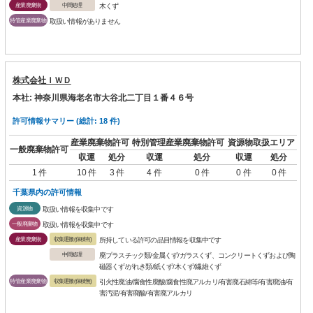
産業廃棄物
中間処理
木くず
特管産業廃棄物
取扱い情報がありません
株式会社ＩＷＤ
本社: 神奈川県海老名市大谷北二丁目１番４６号
許可情報サマリー (総計: 18 件)
産業廃棄物許可
特別管理産業廃棄物許可
資源物取扱エリア
一般廃棄物許可
収運
処分
収運
処分
収運
処分
1 件
10 件
3 件
4 件
0 件
0 件
0 件
千葉県内の許可情報
資源物
取扱い情報を収集中です
一般廃棄物
取扱い情報を収集中です
産業廃棄物
収集運搬(保積有)
所持している許可の品目情報を収集中です
中間処理
廃プラスチック類/金属くず/ガラスくず、コンクリートくずおよび陶
磁器くず/がれき類/紙くず/木くず/繊維くず
特管産業廃棄物
収集運搬(保積無)
引火性廃油/腐食性廃酸/腐食性廃アルカリ/有害廃石綿等/有害廃油/有
害汚泥/有害廃酸/有害廃アルカリ