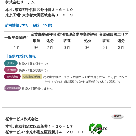
株式会社リーテム
本社: 東京都千代田区外神田３－６－１０
東京工場: 東京都大田区城南島３－２－９
許可情報サマリー (総計: 15 件)
産業廃棄物許可
特別管理産業廃棄物許可
資源物取扱エリア
一般廃棄物許可
収運
処分
収運
処分
収運
処分
1 件
9 件
2 件
0 件
0 件
0 件
3 件
千葉県内の許可情報
資源物
取扱い情報を収集中です
一般廃棄物
取扱い情報を収集中です
産業廃棄物
収集運搬(保積無)
汚泥/廃油/廃プラスチック類/ゴムくず/金属くず/ガラスくず、コンク
リートくずおよび陶磁器くず/がれき類/紙くず/木くず/繊維くず
特管産業廃棄物
取扱い情報がありません
.
桜サービス株式会社
本社: 東京都足立区西新井４－２０－１７
桜サービス: 東京都足立区西新井４－２０－１７