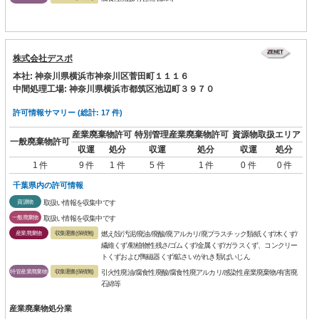
株式会社デスポ
本社: 神奈川県横浜市神奈川区菅田町１１１６
中間処理工場: 神奈川県横浜市都筑区池辺町３９７０
許可情報サマリー (総計: 17 件)
産業廃棄物許可
特別管理産業廃棄物許可
資源物取扱エリア
一般廃棄物許可
収運
処分
収運
処分
収運
処分
1 件
9 件
1 件
5 件
1 件
0 件
0 件
千葉県内の許可情報
資源物
取扱い情報を収集中です
一般廃棄物
取扱い情報を収集中です
産業廃棄物
収集運搬(保積無)
燃え殻/汚泥/廃油/廃酸/廃アルカリ/廃プラスチック類/紙くず/木くず/
繊維くず/動植物性残さ/ゴムくず/金属くず/ガラスくず、コンクリー
トくずおよび陶磁器くず/鉱さい/がれき類/ばいじん
特管産業廃棄物
収集運搬(保積無)
引火性廃油/腐食性廃酸/腐食性廃アルカリ/感染性産業廃棄物/有害廃
石綿等
産業廃棄物処分業