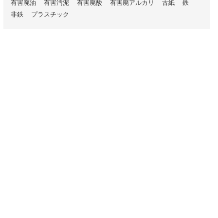
有害廃油
有害汚泥
有害廃酸
有害廃アルカリ
古紙
鉄
非鉄
プラスチック