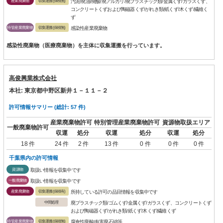
産業廃棄物
収集運搬(保積無)
汚泥/廃油/廃酸/廃アルカリ/廃プラスチック類/金属くず/ガラスくず、
コンクリートくずおよび陶磁器くず/がれき類/紙くず/木くず/繊維く
ず
特管産業廃棄物
収集運搬(保積無)
感染性産業廃棄物
感染性廃棄物（医療廃棄物）を主体に収集運搬を行っています。
高俊興業株式会社
本社: 東京都中野区新井１－１１－２
許可情報サマリー (総計: 57 件)
産業廃棄物許可
特別管理産業廃棄物許可
資源物取扱エリア
一般廃棄物許可
収運
処分
収運
処分
収運
処分
18 件
24 件
2 件
13 件
0 件
0 件
0 件
千葉県内の許可情報
資源物
取扱い情報を収集中です
一般廃棄物
取扱い情報を収集中です
産業廃棄物
収集運搬(保積有)
所持している許可の品目情報を収集中です
中間処理
廃プラスチック類/ゴムくず/金属くず/ガラスくず、コンクリートくず
および陶磁器くず/がれき類/紙くず/木くず/繊維くず
特管産業廃棄物
収集運搬(保積無)
腐食性廃酸/有害廃石綿等