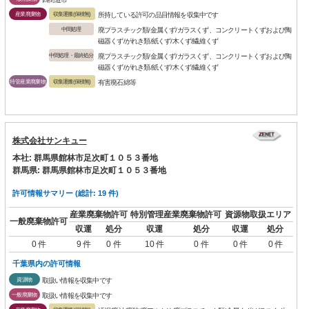
産業廃棄物
収集運搬(保積無)
所持している許可の品目情報を収集中です
中間処理
廃プラスチック類/金属くず/ガラスくず、コンクリートくずおよび陶
磁器くず/がれき類/紙くず/木くず/繊維くず
中間処理・最終処分
廃プラスチック類/金属くず/ガラスくず、コンクリートくずおよび陶
磁器くず/がれき類/紙くず/木くず/繊維くず
特管産業廃棄物
収集運搬(保積無)
有害廃石綿等
株式会社サンキュー
本社: 群馬県館林市足次町１０５３番地
群馬県: 群馬県館林市足次町１０５３番地
許可情報サマリー (総計: 19 件)
産業廃棄物許可
特別管理産業廃棄物許可
資源物取扱エリア
一般廃棄物許可
収運
処分
収運
処分
収運
処分
0 件
9 件
0 件
10 件
0 件
0 件
0 件
千葉県内の許可情報
資源物
取扱い情報を収集中です
一般廃棄物
取扱い情報を収集中です