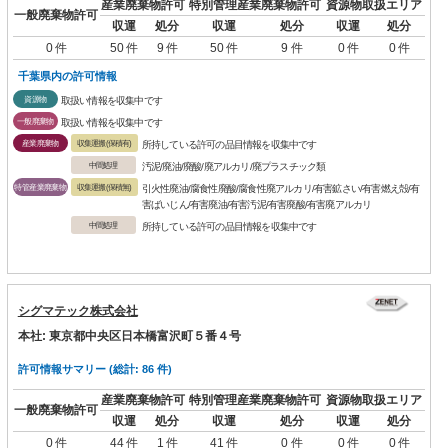
産業廃棄物許可
特別管理産業廃棄物許可
資源物取扱エリア
一般廃棄物許可
収運
処分
収運
処分
収運
処分
0 件
50 件
9 件
50 件
9 件
0 件
0 件
千葉県内の許可情報
資源物
取扱い情報を収集中です
一般廃棄物
取扱い情報を収集中です
産業廃棄物
収集運搬(保積有)
所持している許可の品目情報を収集中です
中間処理
汚泥/廃油/廃酸/廃アルカリ/廃プラスチック類
特管産業廃棄物
収集運搬(保積無)
引火性廃油/腐食性廃酸/腐食性廃アルカリ/有害鉱さい/有害燃え殻/有
害ばいじん/有害廃油/有害汚泥/有害廃酸/有害廃アルカリ
中間処理
所持している許可の品目情報を収集中です
シグマテック株式会社
本社: 東京都中央区日本橋富沢町５番４号
許可情報サマリー (総計: 86 件)
産業廃棄物許可
特別管理産業廃棄物許可
資源物取扱エリア
一般廃棄物許可
収運
処分
収運
処分
収運
処分
0 件
44 件
1 件
41 件
0 件
0 件
0 件