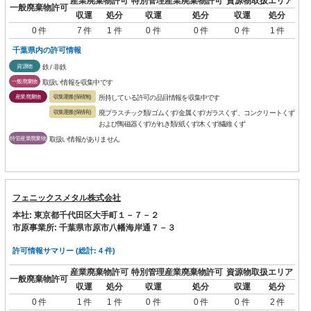
産業廃棄物許可
特別管理産業廃棄物許可
資源物取扱エリア
一般廃棄物許可
収運
処分
収運
処分
収運
処分
0 件
7 件
1 件
0 件
0 件
0 件
1 件
千葉県内の許可情報
資源物
鉄 / 非鉄
一般廃棄物
取扱い情報を収集中です
産業廃棄物
収集運搬(保積無)
所持している許可の品目情報を収集中です
収集運搬(保積有)
廃プラスチック類/ゴムくず/金属くず/ガラスくず、コンクリートくず
および陶磁器くず/がれき類/紙くず/木くず/繊維くず
特管産業廃棄物
取扱い情報がありません
フェニックスメタル株式会社
本社: 東京都千代田区大手町１－７－２
市原事業所: 千葉県市原市八幡海岸通７－３
許可情報サマリー (総計: 4 件)
産業廃棄物許可
特別管理産業廃棄物許可
資源物取扱エリア
一般廃棄物許可
収運
処分
収運
処分
収運
処分
0 件
1 件
1 件
0 件
0 件
0 件
2 件