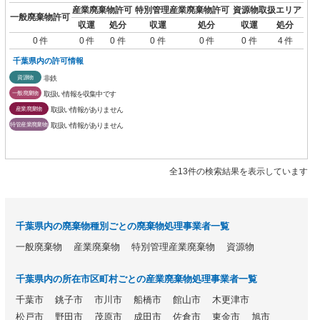
産業廃棄物許可
特別管理産業廃棄物許可
資源物取扱エリア
一般廃棄物許可
収運
処分
収運
処分
収運
処分
0 件
0 件
0 件
0 件
0 件
0 件
4 件
千葉県内の許可情報
資源物
非鉄
一般廃棄物
取扱い情報を収集中です
産業廃棄物
取扱い情報がありません
特管産業廃棄物
取扱い情報がありません
全13件の検索結果を表示しています
千葉県内の廃棄物種別ごとの廃棄物処理事業者一覧
一般廃棄物
産業廃棄物
特別管理産業廃棄物
資源物
千葉県内の所在市区町村ごとの産業廃棄物処理事業者一覧
千葉市
銚子市
市川市
船橋市
館山市
木更津市
松戸市
野田市
茂原市
成田市
佐倉市
東金市
旭市