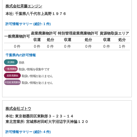
株式会社斉藤エンジン
本社: 千葉県八千代市上高野１９７６
許可情報サマリー (総計: 1 件)
産業廃棄物許可
特別管理産業廃棄物許可
資源物取扱エリア
一般廃棄物許可
収運
処分
収運
処分
収運
処分
0 件
0 件
0 件
0 件
0 件
0 件
1 件
千葉県内の許可情報
資源物
非鉄
一般廃棄物
取扱い情報を収集中です
産業廃棄物
取扱い情報がありません
特管産業廃棄物
取扱い情報がありません
株式会社ゴトウ
本社: 東京都墨田区東駒形３－２３－１４
東北営業所: 宮城県村田町大字沼辺字天神脇１２０
許可情報サマリー (総計: 4 件)