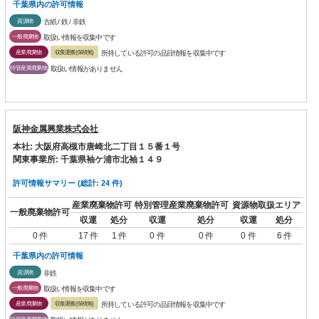
千葉県内の許可情報
資源物
古紙 / 鉄 / 非鉄
一般廃棄物
取扱い情報を収集中です
産業廃棄物
収集運搬(保積無)
所持している許可の品目情報を収集中です
特管産業廃棄物
取扱い情報がありません
阪神金属興業株式会社
本社: 大阪府高槻市唐崎北二丁目１５番１号
関東事業所: 千葉県袖ケ浦市北袖１４９
許可情報サマリー (総計: 24 件)
産業廃棄物許可
特別管理産業廃棄物許可
資源物取扱エリア
一般廃棄物許可
収運
処分
収運
処分
収運
処分
0 件
17 件
1 件
0 件
0 件
0 件
6 件
千葉県内の許可情報
資源物
非鉄
一般廃棄物
取扱い情報を収集中です
産業廃棄物
収集運搬(保積無)
所持している許可の品目情報を収集中です
特管産業廃棄物