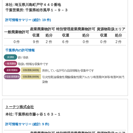
本社: 埼玉県川島町戸守４４０番地
千葉営業所: 千葉県柏市風早１－９－３
許可情報サマリー (総計: 19 件)
産業廃棄物許可
特別管理産業廃棄物許可
資源物取扱エリア
一般廃棄物許可
収運
処分
収運
処分
収運
処分
0 件
9 件
2 件
6 件
0 件
0 件
2 件
千葉県内の許可情報
資源物
鉄 / 非鉄
一般廃棄物
取扱い情報を収集中です
産業廃棄物
収集運搬(保積無)
所持している許可の品目情報を収集中です
特管産業廃棄物
収集運搬(保積無)
引火性廃油/腐食性廃酸/腐食性廃アルカリ/有害廃PCB等/有害PCB汚
染物
トーテツ株式会社
本社: 千葉県柏市藤ヶ谷１６３－１
許可情報サマリー (総計: 9 件)