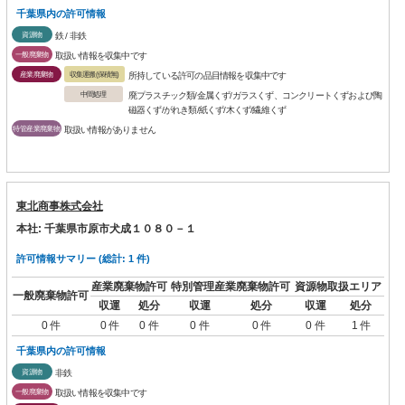
千葉県内の許可情報
資源物
鉄 / 非鉄
一般廃棄物
取扱い情報を収集中です
産業廃棄物
収集運搬(保積無)
所持している許可の品目情報を収集中です
中間処理
廃プラスチック類/金属くず/ガラスくず、コンクリートくずおよび陶
磁器くず/がれき類/紙くず/木くず/繊維くず
特管産業廃棄物
取扱い情報がありません
東北商事株式会社
本社: 千葉県市原市犬成１０８０－１
許可情報サマリー (総計: 1 件)
産業廃棄物許可
特別管理産業廃棄物許可
資源物取扱エリア
一般廃棄物許可
収運
処分
収運
処分
収運
処分
0 件
0 件
0 件
0 件
0 件
0 件
1 件
千葉県内の許可情報
資源物
非鉄
一般廃棄物
取扱い情報を収集中です