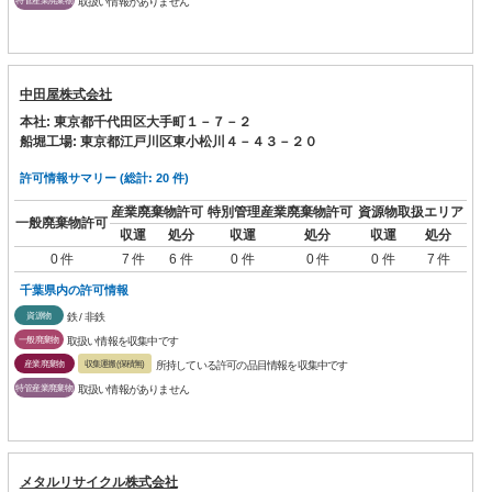
取扱い情報がありません
中田屋株式会社
本社: 東京都千代田区大手町１－７－２
船堀工場: 東京都江戸川区東小松川４－４３－２０
許可情報サマリー (総計: 20 件)
産業廃棄物許可
特別管理産業廃棄物許可
資源物取扱エリア
一般廃棄物許可
収運
処分
収運
処分
収運
処分
0 件
7 件
6 件
0 件
0 件
0 件
7 件
千葉県内の許可情報
資源物
鉄 / 非鉄
一般廃棄物
取扱い情報を収集中です
産業廃棄物
収集運搬(保積無)
所持している許可の品目情報を収集中です
特管産業廃棄物
取扱い情報がありません
メタルリサイクル株式会社