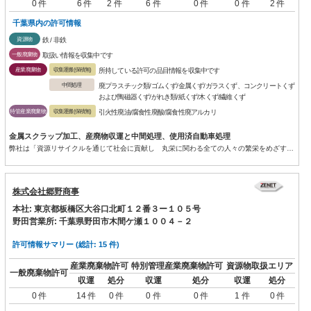
0 件
6 件
2 件
6 件
0 件
0 件
2 件
千葉県内の許可情報
資源物
鉄 / 非鉄
一般廃棄物
取扱い情報を収集中です
産業廃棄物
収集運搬(保積無)
所持している許可の品目情報を収集中です
中間処理
廃プラスチック類/ゴムくず/金属くず/ガラスくず、コンクリートくず
および陶磁器くず/がれき類/紙くず/木くず/繊維くず
特管産業廃棄物
収集運搬(保積無)
引火性廃油/腐食性廃酸/腐食性廃アルカリ
金属スクラップ加工、産廃物収運と中間処理、使用済自動車処理
弊社は「資源リサイクルを通じて社会に貢献し 丸栄に関わる全ての人々の繁栄をめざす」を経営理念に、「安心・安全・信頼...
株式会社郷野商事
本社: 東京都板橋区大谷口北町１２番３ー１０５号
野田営業所: 千葉県野田市木間ケ瀬１００４－２
許可情報サマリー (総計: 15 件)
産業廃棄物許可
特別管理産業廃棄物許可
資源物取扱エリア
一般廃棄物許可
収運
処分
収運
処分
収運
処分
0 件
14 件
0 件
0 件
0 件
1 件
0 件