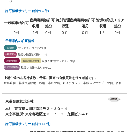
－３
許可情報サマリー (総計: 6 件)
産業廃棄物許可
特別管理産業廃棄物許可
資源物取扱エリア
一般廃棄物許可
収運
処分
収運
処分
収運
処分
0 件
5 件
0 件
0 件
0 件
1 件
0 件
千葉県内の許可情報
資源物
プラスチック / 非鉄 / 鉄
一般廃棄物
取扱い情報を収集中です
産業廃棄物
収集運搬(保積無)
金属くず/廃プラスチック類
特管産業廃棄物
取扱い情報がありません
上場企業のお客様多数！千葉、関東の有価買取を行う老舗です。
金属鉱物、非鉄金属鉱物、鉄鋼、非鉄金属、鉄スクラップ、非鉄スクラップ、金物、各種プラスチックの卸売り及び輸出入と加...
東港金属株式会社
本社: 東京都大田区京浜島２－２０－４
東京事務所: 東京都港区芝２－７－２ 芝園ビル４Ｆ
許可情報サマリー (総計: 14 件)