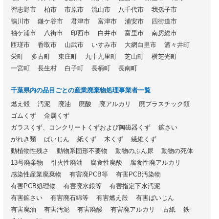
習志野市
柏市
市原市
流山市
八千代市
我孫子市
鴨川市
鎌ケ谷市
君津市
富津市
浦安市
四街道市
袖ケ浦市
八街市
印西市
白井市
富里市
南房総市
匝瑳市
香取市
山武市
いすみ市
大網白里市
酒々井町
栄町
多古町
東庄町
九十九里町
芝山町
横芝光町
一宮町
長生村
白子町
長柄町
長南町
千葉県内の品目ごとの産業廃棄物処理事業者一覧
燃え殻
汚泥
廃油
廃酸
廃アルカリ
廃プラスチック類
ゴムくず
金属くず
ガラスくず、コンクリートくずおよび陶磁器くず
鉱さい
がれき類
ばいじん
紙くず
木くず
繊維くず
動植物性残さ
動物系固形不要物
動物のふん尿
動物の死体
13号廃棄物
引火性廃油
腐食性廃酸
腐食性廃アルカリ
感染性産業廃棄物
有害廃PCB等
有害PCB汚染物
有害PCB処理物
有害廃水銀等
有害指定下水汚泥
有害鉱さい
有害廃石綿等
有害燃え殻
有害ばいじん
有害廃油
有害汚泥
有害廃酸
有害廃アルカリ
古紙
鉄