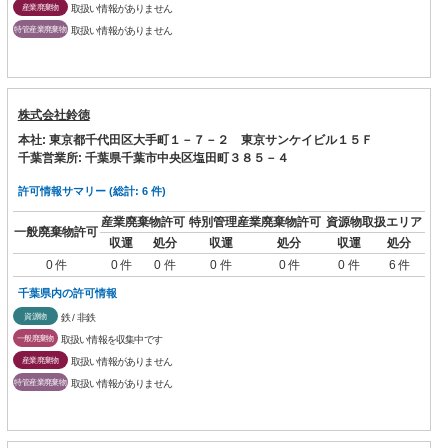
産業廃棄物
取扱い情報がありません
特管産業廃棄物
取扱い情報がありません
株式会社鈴徳
本社: 東京都千代田区大手町１－７－２ 東京サンケイビル１５Ｆ
千葉営業所: 千葉県千葉市中央区塩田町３８５－４
許可情報サマリー (総計: 6 件)
産業廃棄物許可
特別管理産業廃棄物許可
資源物取扱エリア
一般廃棄物許可
収運
処分
収運
処分
収運
処分
0 件
0 件
0 件
0 件
0 件
0 件
6 件
千葉県内の許可情報
資源物
鉄 / 非鉄
一般廃棄物
取扱い情報を収集中です
産業廃棄物
取扱い情報がありません
特管産業廃棄物
取扱い情報がありません