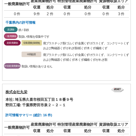
産業廃棄物許可
特別管理産業廃棄物許可
資源物取扱エリア
一般廃棄物許可
収運
処分
収運
処分
収運
処分
0 件
9 件
2 件
0 件
0 件
0 件
3 件
千葉県内の許可情報
資源物
鉄 / 非鉄
一般廃棄物
取扱い情報を収集中です
産業廃棄物
収集運搬(保積無)
廃プラスチック類/ゴムくず/金属くず/ガラスくず、コンクリートくず
および陶磁器くず/がれき類/紙くず/木くず/繊維くず
中間処理
廃プラスチック類/ゴムくず/金属くず/ガラスくず、コンクリートくず
および陶磁器くず/紙くず/木くず/繊維くず/がれき類
特管産業廃棄物
取扱い情報がありません
株式会社丸栄
本社: 埼玉県久喜市桜田五丁目１８番９号
野田工場: 千葉県野田市泉２－２－１
許可情報サマリー (総計: 16 件)
産業廃棄物許可
特別管理産業廃棄物許可
資源物取扱エリア
一般廃棄物許可
収運
処分
収運
処分
収運
処分