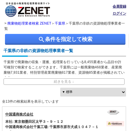
会員登録
ログイン
>
廃棄物処理業者検索 ZENET
千葉県
千葉県の非鉄の資源物処理事業者一
>
>
覧
search
条件を指定して検索
千葉県の非鉄の資源物処理事業者一覧
千葉県で廃棄物の収集・運搬、処理業を行っている8,455業者から品目や許
可種別で検索することができます。千葉県には一般廃棄物468業者、産業廃
棄物7,931業者、特別管理産業廃棄物817業者、資源物85業者が掲載されてい
ます。
続きを見る ↓
ZENETでは独自に収集した、本社・事業所の所在地、都道府県や市区町村ご
との取り扱い品目情報を無料で閲覧できます。
全13件の検索結果を表示しています
中国通商株式会社
本社: 東京都墨田区太平３－９－１２
中国通商株式会社千葉工場: 千葉県市原市犬成１０４７－１