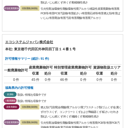
類/ばいじん/紙くず/木くず/動植物性残さ
特管産業廃棄物
収集運搬(保積無)
引火性廃油/腐食性廃酸/腐食性廃アルカリ/感染性産業廃棄物/有害廃
PCB等/有害PCB汚染物/有害鉱さい/有害廃石綿等/有害燃え殻/有害ば
いじん/有害廃油/有害汚泥/有害廃酸/有害廃アルカリ
エコシステムジャパン株式会社
本社: 東京都千代田区外神田四丁目１４番１号
許可情報サマリー (総計: 91 件)
産業廃棄物許可
特別管理産業廃棄物許可
資源物取扱エリア
一般廃棄物許可
収運
処分
収運
処分
収運
処分
0 件
45 件
0 件
46 件
0 件
0 件
0 件
福島県内の許可情報
資源物
取扱い情報を収集中です
一般廃棄物
取扱い情報を収集中です
産業廃棄物
収集運搬(保積無)
燃え殻/汚泥/廃油/廃酸/廃アルカリ/廃プラスチック類/ゴムくず/金属く
ず/ガラスくず、コンクリートくずおよび陶磁器くず/鉱さい/がれき
類/ばいじん/紙くず/木くず/繊維くず/動植物性残さ
特管産業廃棄物
収集運搬(保積無)
引火性廃油/腐食性廃酸/腐食性廃アルカリ/有害廃PCB等/有害PCB汚
染物/有害廃油/有害汚泥/有害廃酸/有害廃アルカリ