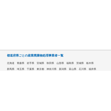
都道府県ごとの産業廃棄物処理事業者一覧
北海道
青森県
岩手県
宮城県
秋田県
山形県
福島県
茨城県
栃木県
群馬県
埼玉県
千葉県
東京都
神奈川県
新潟県
富山県
石川県
福井県
山梨県
長野県
岐阜県
静岡県
愛知県
三重県
滋賀県
京都府
大阪府
兵庫県
奈良県
和歌山県
鳥取県
島根県
岡山県
広島県
山口県
徳島県
香川県
愛媛県
高知県
福岡県
佐賀県
長崎県
熊本県
大分県
宮崎県
鹿児島県
沖縄県
許可自治体である市ごとの産業廃棄物処理事業者一覧
札幌市
旭川市
函館市
青森市
八戸市
盛岡市
仙台市
秋田市
山形市