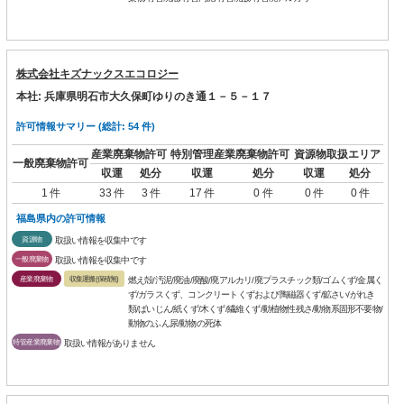
株式会社キズナックスエコロジー
本社: 兵庫県明石市大久保町ゆりのき通１－５－１７
許可情報サマリー (総計: 54 件)
産業廃棄物許可
特別管理産業廃棄物許可
資源物取扱エリア
一般廃棄物許可
収運
処分
収運
処分
収運
処分
1 件
33 件
3 件
17 件
0 件
0 件
0 件
福島県内の許可情報
資源物
取扱い情報を収集中です
一般廃棄物
取扱い情報を収集中です
産業廃棄物
収集運搬(保積無)
燃え殻/汚泥/廃油/廃酸/廃アルカリ/廃プラスチック類/ゴムくず/金属く
ず/ガラスくず、コンクリートくずおよび陶磁器くず/鉱さい/がれき
類/ばいじん/紙くず/木くず/繊維くず/動植物性残さ/動物系固形不要物/
動物のふん尿/動物の死体
特管産業廃棄物
取扱い情報がありません