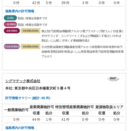
0 件
42 件
5 件
39 件
3 件
0 件
0 件
福島県内の許可情報
資源物
取扱い情報を収集中です
一般廃棄物
取扱い情報を収集中です
産業廃棄物
収集運搬(保積無)
燃え殻/汚泥/廃油/廃酸/廃アルカリ/廃プラスチック類/ゴムくず/金属く
ず/ガラスくず、コンクリートくずおよび陶磁器くず/鉱さい/がれき
類/ばいじん/紙くず/木くず/動植物性残さ
特管産業廃棄物
収集運搬(保積無)
引火性廃油/腐食性廃酸/腐食性廃アルカリ/有害廃PCB等/有害PCB汚
染物/有害廃石綿等/有害ばいじん/有害廃油/有害汚泥/有害廃酸/有害廃
アルカリ
シグマテック株式会社
本社: 東京都中央区日本橋富沢町５番４号
許可情報サマリー (総計: 86 件)
産業廃棄物許可
特別管理産業廃棄物許可
資源物取扱エリア
一般廃棄物許可
収運
処分
収運
処分
収運
処分
0 件
44 件
1 件
41 件
0 件
0 件
0 件
福島県内の許可情報