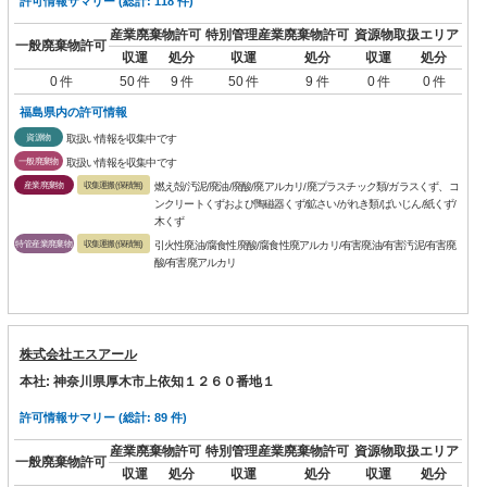
許可情報サマリー (総計: 118 件)
産業廃棄物許可
特別管理産業廃棄物許可
資源物取扱エリア
一般廃棄物許可
収運
処分
収運
処分
収運
処分
0 件
50 件
9 件
50 件
9 件
0 件
0 件
福島県内の許可情報
資源物
取扱い情報を収集中です
一般廃棄物
取扱い情報を収集中です
産業廃棄物
収集運搬(保積無)
燃え殻/汚泥/廃油/廃酸/廃アルカリ/廃プラスチック類/ガラスくず、コ
ンクリートくずおよび陶磁器くず/鉱さい/がれき類/ばいじん/紙くず/
木くず
特管産業廃棄物
収集運搬(保積無)
引火性廃油/腐食性廃酸/腐食性廃アルカリ/有害廃油/有害汚泥/有害廃
酸/有害廃アルカリ
株式会社エスアール
本社: 神奈川県厚木市上依知１２６０番地１
許可情報サマリー (総計: 89 件)
産業廃棄物許可
特別管理産業廃棄物許可
資源物取扱エリア
一般廃棄物許可
収運
処分
収運
処分
収運
処分