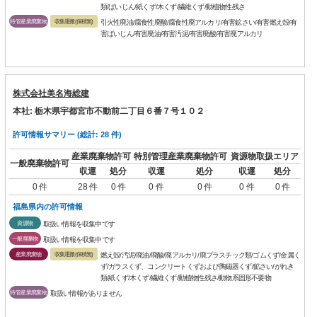
類/ばいじん/紙くず/木くず/繊維くず/動植物性残さ
特管産業廃棄物
収集運搬(保積無)
引火性廃油/腐食性廃酸/腐食性廃アルカリ/有害鉱さい/有害燃え殻/有
害ばいじん/有害廃油/有害汚泥/有害廃酸/有害廃アルカリ
株式会社美名海総建
本社: 栃木県宇都宮市不動前二丁目６番７号１０２
許可情報サマリー (総計: 28 件)
産業廃棄物許可
特別管理産業廃棄物許可
資源物取扱エリア
一般廃棄物許可
収運
処分
収運
処分
収運
処分
0 件
28 件
0 件
0 件
0 件
0 件
0 件
福島県内の許可情報
資源物
取扱い情報を収集中です
一般廃棄物
取扱い情報を収集中です
産業廃棄物
収集運搬(保積無)
燃え殻/汚泥/廃油/廃酸/廃アルカリ/廃プラスチック類/ゴムくず/金属く
ず/ガラスくず、コンクリートくずおよび陶磁器くず/鉱さい/がれき
類/紙くず/木くず/繊維くず/動植物性残さ/動物系固形不要物
特管産業廃棄物
取扱い情報がありません