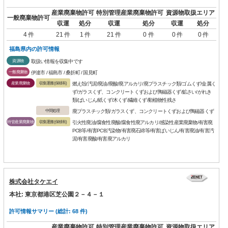
産業廃棄物許可
特別管理産業廃棄物許可
資源物取扱エリア
一般廃棄物許可
収運
処分
収運
処分
収運
処分
4 件
21 件
1 件
21 件
0 件
0 件
0 件
福島県内の許可情報
資源物
取扱い情報を収集中です
一般廃棄物
伊達市 / 福島市 / 桑折町 / 国見町
産業廃棄物
収集運搬(保積有)
燃え殻/汚泥/廃油/廃酸/廃アルカリ/廃プラスチック類/ゴムくず/金属く
ず/ガラスくず、コンクリートくずおよび陶磁器くず/鉱さい/がれき
類/ばいじん/紙くず/木くず/繊維くず/動植物性残さ
中間処理
廃プラスチック類/ガラスくず、コンクリートくずおよび陶磁器くず
特管産業廃棄物
収集運搬(保積有)
引火性廃油/腐食性廃酸/腐食性廃アルカリ/感染性産業廃棄物/有害廃
PCB等/有害PCB汚染物/有害廃石綿等/有害ばいじん/有害廃油/有害汚
泥/有害廃酸/有害廃アルカリ
株式会社タケエイ
本社: 東京都港区芝公園２－４－１
許可情報サマリー (総計: 68 件)
産業廃棄物許可
特別管理産業廃棄物許可
資源物取扱エリア