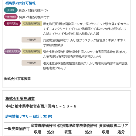
福島県内の許可情報
資源物
取扱い情報を収集中です
一般廃棄物
取扱い情報を収集中です
産業廃棄物
収集運搬(保積無)
燃え殻/汚泥/廃油/廃酸/廃アルカリ/廃プラスチック類/金属くず/ガラス
くず、コンクリートくずおよび陶磁器くず/鉱さい/がれき類/ばいじ
ん/紙くず/木くず/動植物性残さ/動物のふん尿
中間処理
汚泥/廃油/廃酸/廃アルカリ/廃プラスチック類/金属くず/紙くず/木く
ず/動植物性残さ
特管産業廃棄物
収集運搬(保積無)
引火性廃油/腐食性廃酸/腐食性廃アルカリ/有害廃石綿等/有害ばいじ
ん/有害廃油/有害汚泥/有害廃酸/有害廃アルカリ
中間処理
引火性廃油/腐食性廃酸/腐食性廃アルカリ/有害廃油/有害汚泥/有害廃
酸/有害廃アルカリ
株式会社京葉興業
株式会社梁島總業
本社: 栃木県宇都宮市西川田南１－１６－８
許可情報サマリー (総計: 32 件)
産業廃棄物許可
特別管理産業廃棄物許可
資源物取扱エリア
一般廃棄物許可
収運
処分
収運
処分
収運
処分