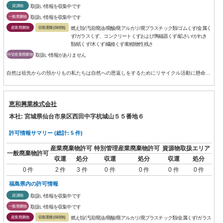
資源物
取扱い情報を収集中です
一般廃棄物
取扱い情報を収集中です
産業廃棄物
収集運搬(保積無)
燃え殻/汚泥/廃油/廃酸/廃アルカリ/廃プラスチック類/ゴムくず/金属く
ず/ガラスくず、コンクリートくずおよび陶磁器くず/鉱さい/がれき
類/紙くず/木くず/繊維くず/動植物性残さ
特管産業廃棄物
取扱い情報がありません
自然は祖先からの預かりもの私たちは自然への恩返しをするためにリサイクル活動に懸命に取り組んでいます
恵和興業株式会社
本社: 宮城県仙台市泉区西田中字杭城山５５番地６
許可情報サマリー (総計: 5 件)
産業廃棄物許可
特別管理産業廃棄物許可
資源物取扱エリア
一般廃棄物許可
収運
処分
収運
処分
収運
処分
0 件
2 件
3 件
0 件
0 件
0 件
0 件
福島県内の許可情報
資源物
取扱い情報を収集中です
一般廃棄物
取扱い情報を収集中です
産業廃棄物
収集運搬(保積無)
燃え殻/汚泥/廃油/廃酸/廃アルカリ/廃プラスチック類/金属くず/ガラス