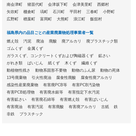
南会津町
猪苗代町
会津坂下町
会津美里町
西郷村
矢吹町
棚倉町
塙町
石川町
平田村
三春町
小野町
広野町
楢葉町
富岡町
大熊町
浪江町
飯舘村
福島県内の品目ごとの産業廃棄物処理事業者一覧
燃え殻
汚泥
廃油
廃酸
廃アルカリ
廃プラスチック類
ゴムくず
金属くず
ガラスくず、コンクリートくずおよび陶磁器くず
鉱さい
がれき類
ばいじん
紙くず
木くず
繊維くず
動植物性残さ
動物系固形不要物
動物のふん尿
動物の死体
13号廃棄物
引火性廃油
腐食性廃酸
腐食性廃アルカリ
感染性産業廃棄物
有害廃PCB等
有害PCB汚染物
有害PCB処理物
有害廃水銀等
有害指定下水汚泥
有害鉱さい
有害廃石綿等
有害燃え殻
有害ばいじん
有害廃油
有害汚泥
有害廃酸
有害廃アルカリ
古紙
鉄
非鉄
プラスチック