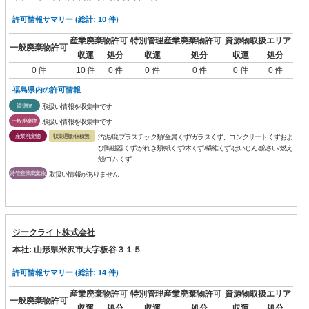
許可情報サマリー (総計: 10 件)
産業廃棄物許可
特別管理産業廃棄物許可
資源物取扱エリア
一般廃棄物許可
収運
処分
収運
処分
収運
処分
0 件
10 件
0 件
0 件
0 件
0 件
0 件
福島県内の許可情報
資源物
取扱い情報を収集中です
一般廃棄物
取扱い情報を収集中です
産業廃棄物
収集運搬(保積無)
汚泥/廃プラスチック類/金属くず/ガラスくず、コンクリートくずおよ
び陶磁器くず/がれき類/紙くず/木くず/繊維くず/ばいじん/鉱さい/燃え
殻/ゴムくず
特管産業廃棄物
取扱い情報がありません
ジークライト株式会社
本社: 山形県米沢市大字板谷３１５
許可情報サマリー (総計: 14 件)
産業廃棄物許可
特別管理産業廃棄物許可
資源物取扱エリア
一般廃棄物許可
収運
処分
収運
処分
収運
処分