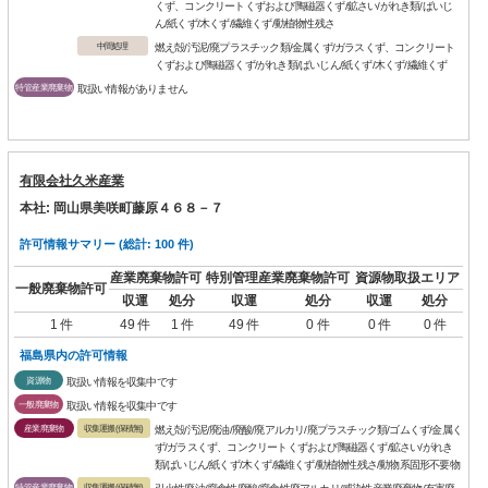
くず、コンクリートくずおよび陶磁器くず/鉱さい/がれき類/ばいじ
ん/紙くず/木くず/繊維くず/動植物性残さ
中間処理
燃え殻/汚泥/廃プラスチック類/金属くず/ガラスくず、コンクリート
くずおよび陶磁器くず/がれき類/ばいじん/紙くず/木くず/繊維くず
特管産業廃棄物
取扱い情報がありません
有限会社久米産業
本社: 岡山県美咲町藤原４６８－７
許可情報サマリー (総計: 100 件)
産業廃棄物許可
特別管理産業廃棄物許可
資源物取扱エリア
一般廃棄物許可
収運
処分
収運
処分
収運
処分
1 件
49 件
1 件
49 件
0 件
0 件
0 件
福島県内の許可情報
資源物
取扱い情報を収集中です
一般廃棄物
取扱い情報を収集中です
産業廃棄物
収集運搬(保積無)
燃え殻/汚泥/廃油/廃酸/廃アルカリ/廃プラスチック類/ゴムくず/金属く
ず/ガラスくず、コンクリートくずおよび陶磁器くず/鉱さい/がれき
類/ばいじん/紙くず/木くず/繊維くず/動植物性残さ/動物系固形不要物
特管産業廃棄物
収集運搬(保積無)