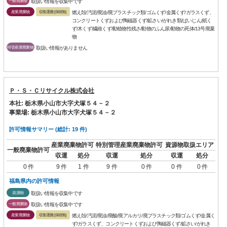
一般廃棄物
取扱い情報を収集中です
産業廃棄物
収集運搬(保積無)
燃え殻/汚泥/廃油/廃プラスチック類/ゴムくず/金属くず/ガラスくず、
コンクリートくずおよび陶磁器くず/鉱さい/がれき類/ばいじん/紙く
ず/木くず/繊維くず/動植物性残さ/動物のふん尿/動物の死体/13号廃棄
物
特管産業廃棄物
取扱い情報がありません
Ｐ・Ｓ・Ｃリサイクル株式会社
本社: 栃木県小山市大字犬塚５４－２
事業場: 栃木県小山市大字犬塚５４－２
許可情報サマリー (総計: 19 件)
産業廃棄物許可
特別管理産業廃棄物許可
資源物取扱エリア
一般廃棄物許可
収運
処分
収運
処分
収運
処分
0 件
9 件
1 件
9 件
0 件
0 件
0 件
福島県内の許可情報
資源物
取扱い情報を収集中です
一般廃棄物
取扱い情報を収集中です
産業廃棄物
収集運搬(保積無)
燃え殻/汚泥/廃油/廃酸/廃アルカリ/廃プラスチック類/ゴムくず/金属く
ず/ガラスくず、コンクリートくずおよび陶磁器くず/鉱さい/がれき