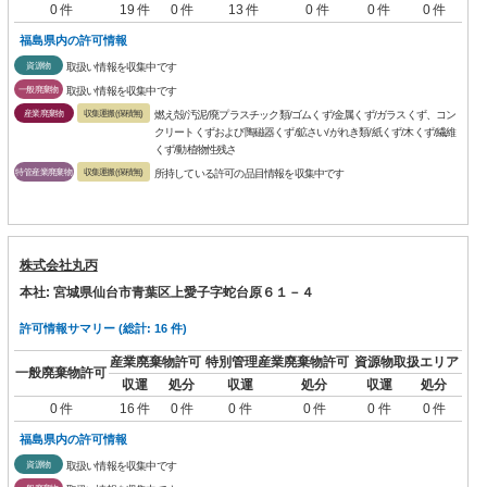
0 件
19 件
0 件
13 件
0 件
0 件
0 件
福島県内の許可情報
資源物
取扱い情報を収集中です
一般廃棄物
取扱い情報を収集中です
産業廃棄物
収集運搬(保積無)
燃え殻/汚泥/廃プラスチック類/ゴムくず/金属くず/ガラスくず、コン
クリートくずおよび陶磁器くず/鉱さい/がれき類/紙くず/木くず/繊維
くず/動植物性残さ
特管産業廃棄物
収集運搬(保積無)
所持している許可の品目情報を収集中です
株式会社丸丙
本社: 宮城県仙台市青葉区上愛子字蛇台原６１－４
許可情報サマリー (総計: 16 件)
産業廃棄物許可
特別管理産業廃棄物許可
資源物取扱エリア
一般廃棄物許可
収運
処分
収運
処分
収運
処分
0 件
16 件
0 件
0 件
0 件
0 件
0 件
福島県内の許可情報
資源物
取扱い情報を収集中です