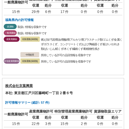
一般廃棄物許可
収運
処分
収運
処分
収運
処分
15 件
29 件
6 件
17 件
0 件
0 件
0 件
福島県内の許可情報
資源物
取扱い情報を収集中です
一般廃棄物
取扱い情報を収集中です
産業廃棄物
収集運搬(保積無)
燃え殻/汚泥/廃油/廃酸/廃アルカリ/廃プラスチック類/ゴムくず/金属く
ず/ガラスくず、コンクリートくずおよび陶磁器くず/鉱さい/がれき
類/ばいじん/紙くず/木くず/繊維くず/動植物性残さ
中間処理
所持している許可の品目情報を収集中です
特管産業廃棄物
収集運搬(保積無)
所持している許可の品目情報を収集中です
株式会社京葉興業
本社: 東京都江戸川区篠崎町一丁目２番６号
許可情報サマリー (総計: 57 件)
産業廃棄物許可
特別管理産業廃棄物許可
資源物取扱エリア
一般廃棄物許可
収運
処分
収運
処分
収運
処分
15 件
22 件
3 件
15 件
2 件
0 件
0 件