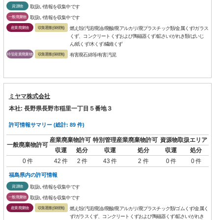
資源物
取扱い情報を収集中です
一般廃棄物
取扱い情報を収集中です
産業廃棄物
収集運搬(保積無)
燃え殻/汚泥/廃油/廃酸/廃アルカリ/廃プラスチック類/金属くず/ガラス
くず、コンクリートくずおよび陶磁器くず/鉱さい/がれき類/ばいじ
ん/紙くず/木くず/繊維くず
特管産業廃棄物
収集運搬(保積無)
有害廃石綿等/有害汚泥
ミヤマ株式会社
本社: 長野県長野市稲里一丁目５番地３
許可情報サマリー (総計: 89 件)
産業廃棄物許可
特別管理産業廃棄物許可
資源物取扱エリア
一般廃棄物許可
収運
処分
収運
処分
収運
処分
0 件
42 件
2 件
43 件
2 件
0 件
0 件
福島県内の許可情報
資源物
取扱い情報を収集中です
一般廃棄物
取扱い情報を収集中です
産業廃棄物
収集運搬(保積無)
燃え殻/汚泥/廃油/廃酸/廃アルカリ/廃プラスチック類/ゴムくず/金属く
ず/ガラスくず、コンクリートくずおよび陶磁器くず/鉱さい/がれき