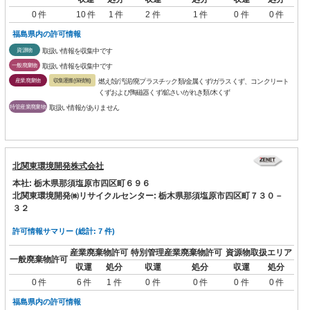
0 件
10 件
1 件
2 件
1 件
0 件
0 件
福島県内の許可情報
資源物
取扱い情報を収集中です
一般廃棄物
取扱い情報を収集中です
産業廃棄物
収集運搬(保積無)
燃え殻/汚泥/廃プラスチック類/金属くず/ガラスくず、コンクリート
くずおよび陶磁器くず/鉱さい/がれき類/木くず
特管産業廃棄物
取扱い情報がありません
北関東環境開発株式会社
本社: 栃木県那須塩原市四区町６９６
北関東環境開発㈱リサイクルセンター: 栃木県那須塩原市四区町７３０－
３２
許可情報サマリー (総計: 7 件)
産業廃棄物許可
特別管理産業廃棄物許可
資源物取扱エリア
一般廃棄物許可
収運
処分
収運
処分
収運
処分
0 件
6 件
1 件
0 件
0 件
0 件
0 件
福島県内の許可情報