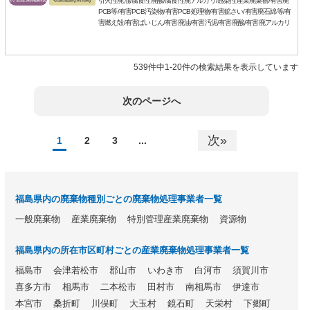
引火性廃油/腐食性廃酸/腐食性廃アルカリ/感染性産業廃棄物/有害廃
PCB等/有害PCB汚染物/有害PCB処理物/有害鉱さい/有害廃石綿等/有
害燃え殻/有害ばいじん/有害廃油/有害汚泥/有害廃酸/有害廃アルカリ
539件中1-20件の検索結果を表示しています
次のページへ
次»
1
2
3
...
福島県内の廃棄物種別ごとの廃棄物処理事業者一覧
一般廃棄物
産業廃棄物
特別管理産業廃棄物
資源物
福島県内の所在市区町村ごとの産業廃棄物処理事業者一覧
福島市
会津若松市
郡山市
いわき市
白河市
須賀川市
喜多方市
相馬市
二本松市
田村市
南相馬市
伊達市
本宮市
桑折町
川俣町
大玉村
鏡石町
天栄村
下郷町