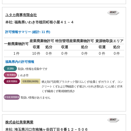
ユタカ商事有限会社
本社: 福島県いわき市植田町根小屋４１－４
許可情報サマリー (総計: 11 件)
産業廃棄物許可
特別管理産業廃棄物許可
資源物取扱エリア
一般廃棄物許可
収運
処分
収運
処分
収運
処分
1 件
10 件
0 件
0 件
0 件
0 件
0 件
福島県内の許可情報
資源物
取扱い情報を収集中です
一般廃棄物
いわき市
産業廃棄物
収集運搬(保積無)
燃え殻/汚泥/廃プラスチック類/ゴムくず/金属くず/ガラスくず、コン
クリートくずおよび陶磁器くず/鉱さい/がれき類/ばいじん/紙くず/木
くず/繊維くず/動植物性残さ
特管産業廃棄物
取扱い情報がありません
株式会社美章興業
本社: 埼玉県川口市南鳩ヶ谷四丁目６番１２－５０６