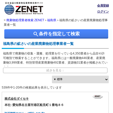
会員登録
ログイン
>
廃棄物処理業者検索 ZENET
福島県
福島県の鉱さいの産業廃棄物処理事
>
>
業者一覧
search
条件を指定して検索
福島県の鉱さいの産業廃棄物処理事業者一覧
福島県で廃棄物の収集・運搬、処理業を行っている4,350業者から品目や許
可種別で検索することができます。福島県には一般廃棄物446業者、産業廃
棄物3,999業者、特別管理産業廃棄物492業者、資源物31業者が掲載されてい
ます。
続きを見る ↓
ZENETでは独自に収集した、本社・事業所の所在地、都道府県や市区町村ご
との取り扱い品目情報を無料で閲覧できます。
539件中1-20件の検索結果を表示しています
株式会社ダイセキ
本社: 愛知県名古屋市港区船見町１番地８６