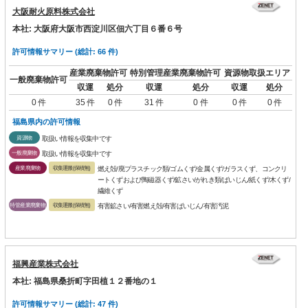
大阪耐火原料株式会社
本社: 大阪府大阪市西淀川区佃六丁目６番６号
許可情報サマリー (総計: 66 件)
産業廃棄物許可
特別管理産業廃棄物許可
資源物取扱エリア
一般廃棄物許可
収運
処分
収運
処分
収運
処分
0 件
35 件
0 件
31 件
0 件
0 件
0 件
福島県内の許可情報
資源物
取扱い情報を収集中です
一般廃棄物
取扱い情報を収集中です
産業廃棄物
収集運搬(保積無)
燃え殻/廃プラスチック類/ゴムくず/金属くず/ガラスくず、コンクリ
ートくずおよび陶磁器くず/鉱さい/がれき類/ばいじん/紙くず/木くず/
繊維くず
特管産業廃棄物
収集運搬(保積無)
有害鉱さい/有害燃え殻/有害ばいじん/有害汚泥
福興産業株式会社
本社: 福島県桑折町字田植１２番地の１
許可情報サマリー (総計: 47 件)