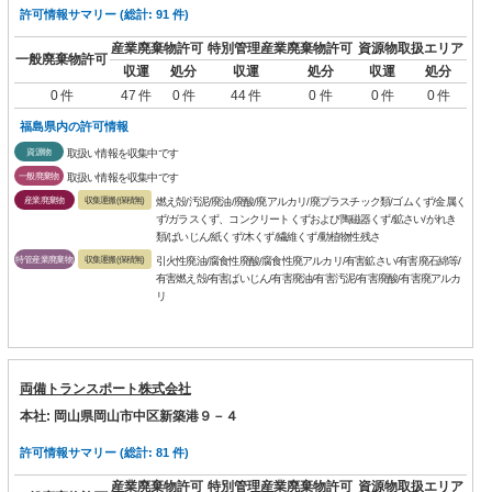
許可情報サマリー (総計: 91 件)
産業廃棄物許可
特別管理産業廃棄物許可
資源物取扱エリア
一般廃棄物許可
収運
処分
収運
処分
収運
処分
0 件
47 件
0 件
44 件
0 件
0 件
0 件
福島県内の許可情報
資源物
取扱い情報を収集中です
一般廃棄物
取扱い情報を収集中です
産業廃棄物
収集運搬(保積無)
燃え殻/汚泥/廃油/廃酸/廃アルカリ/廃プラスチック類/ゴムくず/金属く
ず/ガラスくず、コンクリートくずおよび陶磁器くず/鉱さい/がれき
類/ばいじん/紙くず/木くず/繊維くず/動植物性残さ
特管産業廃棄物
収集運搬(保積無)
引火性廃油/腐食性廃酸/腐食性廃アルカリ/有害鉱さい/有害廃石綿等/
有害燃え殻/有害ばいじん/有害廃油/有害汚泥/有害廃酸/有害廃アルカ
リ
両備トランスポート株式会社
本社: 岡山県岡山市中区新築港９－４
許可情報サマリー (総計: 81 件)
産業廃棄物許可
特別管理産業廃棄物許可
資源物取扱エリア