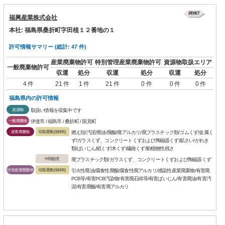
福興産業株式会社
本社: 福島県桑折町字田植１２番地の１
許可情報サマリー (総計: 47 件)
産業廃棄物許可
特別管理産業廃棄物許可
資源物取扱エリア
一般廃棄物許可
収運
処分
収運
処分
収運
処分
4 件
21 件
1 件
21 件
0 件
0 件
0 件
福島県内の許可情報
資源物
取扱い情報を収集中です
一般廃棄物
伊達市 / 福島市 / 桑折町 / 国見町
産業廃棄物
収集運搬(保積有)
燃え殻/汚泥/廃油/廃酸/廃アルカリ/廃プラスチック類/ゴムくず/金属く
ず/ガラスくず、コンクリートくずおよび陶磁器くず/鉱さい/がれき
類/ばいじん/紙くず/木くず/繊維くず/動植物性残さ
中間処理
廃プラスチック類/ガラスくず、コンクリートくずおよび陶磁器くず
特管産業廃棄物
収集運搬(保積有)
引火性廃油/腐食性廃酸/腐食性廃アルカリ/感染性産業廃棄物/有害廃
PCB等/有害PCB汚染物/有害廃石綿等/有害ばいじん/有害廃油/有害汚
泥/有害廃酸/有害廃アルカリ