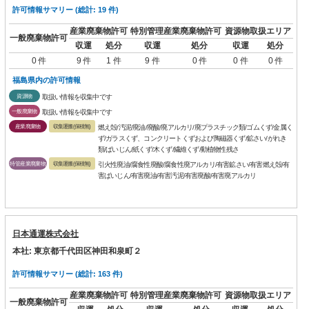
許可情報サマリー (総計: 19 件)
産業廃棄物許可
特別管理産業廃棄物許可
資源物取扱エリア
一般廃棄物許可
収運
処分
収運
処分
収運
処分
0 件
9 件
1 件
9 件
0 件
0 件
0 件
福島県内の許可情報
資源物
取扱い情報を収集中です
一般廃棄物
取扱い情報を収集中です
産業廃棄物
収集運搬(保積無)
燃え殻/汚泥/廃油/廃酸/廃アルカリ/廃プラスチック類/ゴムくず/金属く
ず/ガラスくず、コンクリートくずおよび陶磁器くず/鉱さい/がれき
類/ばいじん/紙くず/木くず/繊維くず/動植物性残さ
特管産業廃棄物
収集運搬(保積無)
引火性廃油/腐食性廃酸/腐食性廃アルカリ/有害鉱さい/有害燃え殻/有
害ばいじん/有害廃油/有害汚泥/有害廃酸/有害廃アルカリ
日本通運株式会社
本社: 東京都千代田区神田和泉町２
許可情報サマリー (総計: 163 件)
産業廃棄物許可
特別管理産業廃棄物許可
資源物取扱エリア
一般廃棄物許可