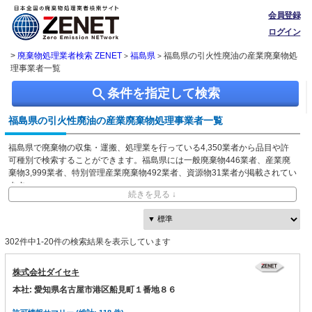
会員登録
ログイン
>
廃棄物処理業者検索 ZENET
福島県
福島県の引火性廃油の産業廃棄物処
>
>
理事業者一覧
search
条件を指定して検索
福島県の引火性廃油の産業廃棄物処理事業者一覧
福島県で廃棄物の収集・運搬、処理業を行っている4,350業者から品目や許
可種別で検索することができます。福島県には一般廃棄物446業者、産業廃
棄物3,999業者、特別管理産業廃棄物492業者、資源物31業者が掲載されてい
ます。
続きを見る ↓
ZENETでは独自に収集した、本社・事業所の所在地、都道府県や市区町村ご
との取り扱い品目情報を無料で閲覧できます。
302件中1-20件の検索結果を表示しています
株式会社ダイセキ
本社: 愛知県名古屋市港区船見町１番地８６