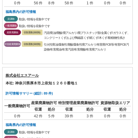
0 件
56 件
8 件
58 件
1 件
0 件
0 件
福島県内の許可情報
資源物
取扱い情報を収集中です
一般廃棄物
取扱い情報を収集中です
産業廃棄物
収集運搬(保積無)
汚泥/廃油/廃酸/廃アルカリ/廃プラスチック類/金属くず/ガラスくず、
コンクリートくずおよび陶磁器くず/紙くず/木くず/動植物性残さ
特管産業廃棄物
収集運搬(保積無)
引火性廃油/腐食性廃酸/腐食性廃アルカリ/有害廃PCB等/有害PCB汚
染物/有害廃油/有害汚泥/有害廃酸/有害廃アルカリ
株式会社エスアール
本社: 神奈川県厚木市上依知１２６０番地１
許可情報サマリー (総計: 89 件)
産業廃棄物許可
特別管理産業廃棄物許可
資源物取扱エリア
一般廃棄物許可
収運
処分
収運
処分
収運
処分
0 件
42 件
5 件
39 件
3 件
0 件
0 件
福島県内の許可情報
資源物
取扱い情報を収集中です