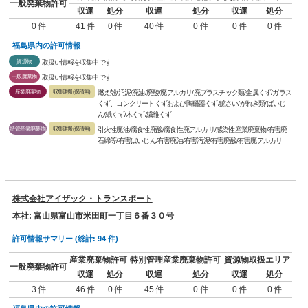
一般廃棄物許可
収運
処分
収運
処分
収運
処分
0 件
41 件
0 件
40 件
0 件
0 件
0 件
福島県内の許可情報
資源物
取扱い情報を収集中です
一般廃棄物
取扱い情報を収集中です
産業廃棄物
収集運搬(保積無)
燃え殻/汚泥/廃油/廃酸/廃アルカリ/廃プラスチック類/金属くず/ガラス
くず、コンクリートくずおよび陶磁器くず/鉱さい/がれき類/ばいじ
ん/紙くず/木くず/繊維くず
特管産業廃棄物
収集運搬(保積無)
引火性廃油/腐食性廃酸/腐食性廃アルカリ/感染性産業廃棄物/有害廃
石綿等/有害ばいじん/有害廃油/有害汚泥/有害廃酸/有害廃アルカリ
株式会社アイザック・トランスポート
本社: 富山県富山市米田町一丁目６番３０号
許可情報サマリー (総計: 94 件)
産業廃棄物許可
特別管理産業廃棄物許可
資源物取扱エリア
一般廃棄物許可
収運
処分
収運
処分
収運
処分
3 件
46 件
0 件
45 件
0 件
0 件
0 件