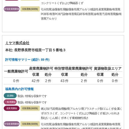
コンクリートくずおよび陶磁器くず
特管産業廃棄物
収集運搬(保積無)
引火性廃油/腐食性廃酸/腐食性廃アルカリ/感染性産業廃棄物/有害廃
PCB等/有害PCB汚染物/有害廃石綿等/有害廃油/有害汚泥/有害廃酸/有
害廃アルカリ
ミヤマ株式会社
本社: 長野県長野市稲里一丁目５番地３
許可情報サマリー (総計: 89 件)
産業廃棄物許可
特別管理産業廃棄物許可
資源物取扱エリア
一般廃棄物許可
収運
処分
収運
処分
収運
処分
0 件
42 件
2 件
43 件
2 件
0 件
0 件
福島県内の許可情報
資源物
取扱い情報を収集中です
一般廃棄物
取扱い情報を収集中です
産業廃棄物
収集運搬(保積無)
燃え殻/汚泥/廃油/廃酸/廃アルカリ/廃プラスチック類/ゴムくず/金属く
ず/ガラスくず、コンクリートくずおよび陶磁器くず/鉱さい/がれき
類/ばいじん/紙くず/木くず/動植物性残さ
特管産業廃棄物
収集運搬(保積無)
引火性廃油/腐食性廃酸/腐食性廃アルカリ/感染性産業廃棄物/有害廃
PCB等/有害PCB汚染物/有害鉱さい/有害廃石綿等/有害燃え殻/有害ば