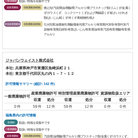
一般廃棄物
取扱い情報を収集中です
産業廃棄物
収集運搬(保積無)
燃え殻/汚泥/廃油/廃酸/廃アルカリ/廃プラスチック類/ゴムくず/金属く
ず/ガラスくず、コンクリートくずおよび陶磁器くず/鉱さい/がれき
類/ばいじん/紙くず/木くず/動植物性残さ
特管産業廃棄物
収集運搬(保積無)
引火性廃油/腐食性廃酸/腐食性廃アルカリ/有害廃PCB等/有害PCB汚
染物/有害廃石綿等/有害ばいじん/有害廃油/有害汚泥/有害廃酸/有害廃
アルカリ
ジャパンウェイスト株式会社
本社: 兵庫県神戸市東灘区魚崎浜町２１
本社: 東京都千代田区丸の内１－７－１２
許可情報サマリー (総計: 142 件)
産業廃棄物許可
特別管理産業廃棄物許可
資源物取扱エリア
一般廃棄物許可
収運
処分
収運
処分
収運
処分
0 件
59 件
12 件
59 件
12 件
0 件
0 件
福島県内の許可情報
資源物
取扱い情報を収集中です
一般廃棄物
取扱い情報を収集中です
産業廃棄物
収集運搬(保積無)
汚泥/廃油/廃酸/廃アルカリ/廃プラスチック類/金属くず/ガラスくず、