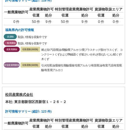
許可情報サマリー (総計: 118 件)
産業廃棄物許可
特別管理産業廃棄物許可
資源物取扱エリア
一般廃棄物許可
収運
処分
収運
処分
収運
処分
0 件
50 件
9 件
50 件
9 件
0 件
0 件
福島県内の許可情報
資源物
取扱い情報を収集中です
一般廃棄物
取扱い情報を収集中です
産業廃棄物
収集運搬(保積無)
燃え殻/汚泥/廃油/廃酸/廃アルカリ/廃プラスチック類/ガラスくず、コ
ンクリートくずおよび陶磁器くず/鉱さい/がれき類/ばいじん/紙くず/
木くず
特管産業廃棄物
収集運搬(保積無)
引火性廃油/腐食性廃酸/腐食性廃アルカリ/有害廃油/有害汚泥/有害廃
酸/有害廃アルカリ
松田産業株式会社
本社: 東京都新宿区西新宿１－２６－２
許可情報サマリー (総計: 123 件)
産業廃棄物許可
特別管理産業廃棄物許可
資源物取扱エリア
一般廃棄物許可
収運
処分
収運
処分
収運
処分