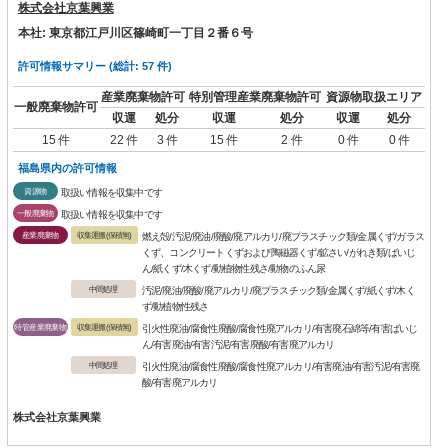
株式会社京葉興業
本社: 東京都江戸川区篠崎町一丁目２番６号
許可情報サマリー (総計: 57 件)
産業廃棄物許可
特別管理産業廃棄物許可
資源物取扱エリア
一般廃棄物許可
収運
処分
収運
処分
収運
処分
15 件
22 件
3 件
15 件
2 件
0 件
0 件
福島県内の許可情報
資源物
取扱い情報を収集中です
一般廃棄物
取扱い情報を収集中です
産業廃棄物
収集運搬(保積無)
燃え殻/汚泥/廃油/廃酸/廃アルカリ/廃プラスチック類/金属くず/ガラス
くず、コンクリートくずおよび陶磁器くず/鉱さい/がれき類/ばいじ
ん/紙くず/木くず/動植物性残さ/動物のふん尿
中間処理
汚泥/廃油/廃酸/廃アルカリ/廃プラスチック類/金属くず/紙くず/木く
ず/動植物性残さ
特管産業廃棄物
収集運搬(保積無)
引火性廃油/腐食性廃酸/腐食性廃アルカリ/有害廃石綿等/有害ばいじ
ん/有害廃油/有害汚泥/有害廃酸/有害廃アルカリ
中間処理
引火性廃油/腐食性廃酸/腐食性廃アルカリ/有害廃油/有害汚泥/有害廃
酸/有害廃アルカリ
株式会社京葉興業