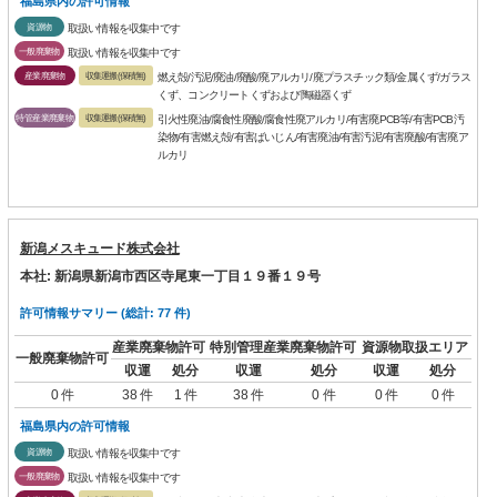
福島県内の許可情報
資源物
取扱い情報を収集中です
一般廃棄物
取扱い情報を収集中です
産業廃棄物
収集運搬(保積無)
燃え殻/汚泥/廃油/廃酸/廃アルカリ/廃プラスチック類/金属くず/ガラス
くず、コンクリートくずおよび陶磁器くず
特管産業廃棄物
収集運搬(保積無)
引火性廃油/腐食性廃酸/腐食性廃アルカリ/有害廃PCB等/有害PCB汚
染物/有害燃え殻/有害ばいじん/有害廃油/有害汚泥/有害廃酸/有害廃ア
ルカリ
新潟メスキュード株式会社
本社: 新潟県新潟市西区寺尾東一丁目１９番１９号
許可情報サマリー (総計: 77 件)
産業廃棄物許可
特別管理産業廃棄物許可
資源物取扱エリア
一般廃棄物許可
収運
処分
収運
処分
収運
処分
0 件
38 件
1 件
38 件
0 件
0 件
0 件
福島県内の許可情報
資源物
取扱い情報を収集中です
一般廃棄物
取扱い情報を収集中です