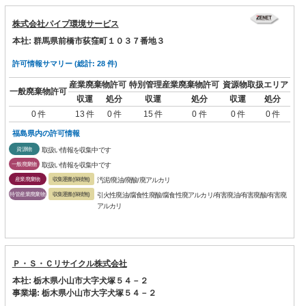
株式会社パイプ環境サービス
本社: 群馬県前橋市荻窪町１０３７番地３
許可情報サマリー (総計: 28 件)
産業廃棄物許可
特別管理産業廃棄物許可
資源物取扱エリア
一般廃棄物許可
収運
処分
収運
処分
収運
処分
0 件
13 件
0 件
15 件
0 件
0 件
0 件
福島県内の許可情報
資源物
取扱い情報を収集中です
一般廃棄物
取扱い情報を収集中です
産業廃棄物
収集運搬(保積無)
汚泥/廃油/廃酸/廃アルカリ
特管産業廃棄物
収集運搬(保積無)
引火性廃油/腐食性廃酸/腐食性廃アルカリ/有害廃油/有害廃酸/有害廃
アルカリ
Ｐ・Ｓ・Ｃリサイクル株式会社
本社: 栃木県小山市大字犬塚５４－２
事業場: 栃木県小山市大字犬塚５４－２