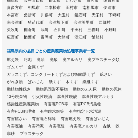
福島市
会津若松市
郡山市
いわき市
白河市
須賀川市
喜多方市
相馬市
二本松市
田村市
南相馬市
伊達市
本宮市
桑折町
川俣町
大玉村
鏡石町
天栄村
下郷町
南会津町
猪苗代町
会津坂下町
会津美里町
西郷村
矢吹町
棚倉町
塙町
石川町
平田村
三春町
小野町
広野町
楢葉町
富岡町
大熊町
浪江町
飯舘村
福島県内の品目ごとの産業廃棄物処理事業者一覧
燃え殻
汚泥
廃油
廃酸
廃アルカリ
廃プラスチック類
ゴムくず
金属くず
ガラスくず、コンクリートくずおよび陶磁器くず
鉱さい
がれき類
ばいじん
紙くず
木くず
繊維くず
動植物性残さ
動物系固形不要物
動物のふん尿
動物の死体
13号廃棄物
引火性廃油
腐食性廃酸
腐食性廃アルカリ
感染性産業廃棄物
有害廃PCB等
有害PCB汚染物
有害PCB処理物
有害廃水銀等
有害指定下水汚泥
有害鉱さい
有害廃石綿等
有害燃え殻
有害ばいじん
有害廃油
有害汚泥
有害廃酸
有害廃アルカリ
古紙
鉄
非鉄
プラスチック