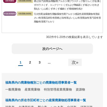
産業廃棄物
収集運搬(保積無)
燃え殻/汚泥/廃油/廃酸/廃アルカリ/廃プラスチック類/ゴムくず/金属く
ず/ガラスくず、コンクリートくずおよび陶磁器くず/鉱さい/がれき
類/ばいじん/紙くず/木くず/繊維くず/動植物性残さ
特管産業廃棄物
収集運搬(保積無)
引火性廃油/腐食性廃酸/腐食性廃アルカリ/感染性産業廃棄物/有害鉱
さい/有害廃石綿等/有害燃え殻/有害ばいじん/有害廃油/有害汚泥/有害
廃酸/有害廃アルカリ
302件中1-20件の検索結果を表示しています
次のページへ
次»
1
2
3
...
福島県内の廃棄物種別ごとの廃棄物処理事業者一覧
一般廃棄物
産業廃棄物
特別管理産業廃棄物
資源物
福島県内の所在市区町村ごとの産業廃棄物処理事業者一覧