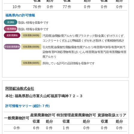
収運
処分
収運
処分
収運
処分
10 件
76 件
0 件
77 件
0 件
0 件
0 件
福島県内の許可情報
資源物
取扱い情報を収集中です
一般廃棄物
取扱い情報を収集中です
産業廃棄物
収集運搬(保積無)
汚泥/廃油/廃酸/廃アルカリ/廃プラスチック類/金属くず/ガラスくず、
コンクリートくずおよび陶磁器くず/がれき類/木くず/動植物性残さ
特管産業廃棄物
収集運搬(保積無)
引火性廃油/腐食性廃酸/腐食性廃アルカリ/有害廃PCB等/有害PCB汚
染物/有害PCB処理物/有害ばいじん/有害廃油/有害汚泥/有害廃酸/有害
廃アルカリ
収集運搬(保積有)
所持している許可の品目情報を収集中です
阿部鉱油株式会社
本社: 福島県郡山市富久山町福原字鳴神７２－３
許可情報サマリー (総計: 7 件)
産業廃棄物許可
特別管理産業廃棄物許可
資源物取扱エリア
一般廃棄物許可
収運
処分
収運
処分
収運
処分
0 件
6 件
0 件
1 件
0 件
0 件
0 件