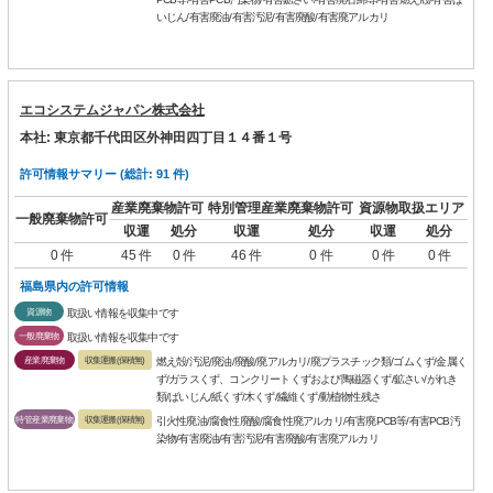
いじん/有害廃油/有害汚泥/有害廃酸/有害廃アルカリ
エコシステムジャパン株式会社
本社: 東京都千代田区外神田四丁目１４番１号
許可情報サマリー (総計: 91 件)
産業廃棄物許可
特別管理産業廃棄物許可
資源物取扱エリア
一般廃棄物許可
収運
処分
収運
処分
収運
処分
0 件
45 件
0 件
46 件
0 件
0 件
0 件
福島県内の許可情報
資源物
取扱い情報を収集中です
一般廃棄物
取扱い情報を収集中です
産業廃棄物
収集運搬(保積無)
燃え殻/汚泥/廃油/廃酸/廃アルカリ/廃プラスチック類/ゴムくず/金属く
ず/ガラスくず、コンクリートくずおよび陶磁器くず/鉱さい/がれき
類/ばいじん/紙くず/木くず/繊維くず/動植物性残さ
特管産業廃棄物
収集運搬(保積無)
引火性廃油/腐食性廃酸/腐食性廃アルカリ/有害廃PCB等/有害PCB汚
染物/有害廃油/有害汚泥/有害廃酸/有害廃アルカリ