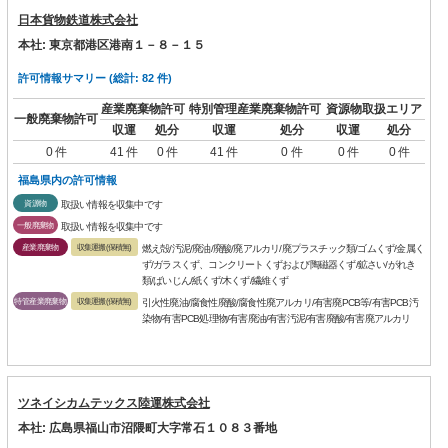
日本貨物鉄道株式会社
本社: 東京都港区港南１－８－１５
許可情報サマリー (総計: 82 件)
産業廃棄物許可
特別管理産業廃棄物許可
資源物取扱エリア
一般廃棄物許可
収運
処分
収運
処分
収運
処分
0 件
41 件
0 件
41 件
0 件
0 件
0 件
福島県内の許可情報
資源物
取扱い情報を収集中です
一般廃棄物
取扱い情報を収集中です
産業廃棄物
収集運搬(保積無)
燃え殻/汚泥/廃油/廃酸/廃アルカリ/廃プラスチック類/ゴムくず/金属く
ず/ガラスくず、コンクリートくずおよび陶磁器くず/鉱さい/がれき
類/ばいじん/紙くず/木くず/繊維くず
特管産業廃棄物
収集運搬(保積無)
引火性廃油/腐食性廃酸/腐食性廃アルカリ/有害廃PCB等/有害PCB汚
染物/有害PCB処理物/有害廃油/有害汚泥/有害廃酸/有害廃アルカリ
ツネイシカムテックス陸運株式会社
本社: 広島県福山市沼隈町大字常石１０８３番地