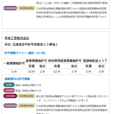
類/ばいじん/紙くず/木くず/繊維くず/動植物性残さ/動物系固形不要物
特管産業廃棄物
収集運搬(保積無)
引火性廃油/腐食性廃酸/腐食性廃アルカリ/感染性産業廃棄物/有害廃
PCB等/有害PCB汚染物/有害PCB処理物/有害鉱さい/有害廃石綿等/有
害燃え殻/有害ばいじん/有害廃油/有害汚泥/有害廃酸/有害廃アルカリ
早来工営株式会社
本社: 北海道安平町早来新栄２０番地１
許可情報サマリー (総計: 111 件)
産業廃棄物許可
特別管理産業廃棄物許可
資源物取扱エリア
一般廃棄物許可
収運
処分
収運
処分
収運
処分
0 件
53 件
2 件
52 件
2 件
0 件
0 件
福島県内の許可情報
資源物
取扱い情報を収集中です
一般廃棄物
取扱い情報を収集中です
産業廃棄物
収集運搬(保積無)
燃え殻/汚泥/廃油/廃酸/廃アルカリ/廃プラスチック類/金属くず/ガラス
くず、コンクリートくずおよび陶磁器くず/木くず
特管産業廃棄物
収集運搬(保積無)
引火性廃油/腐食性廃酸/腐食性廃アルカリ/感染性産業廃棄物/有害廃
PCB等/有害PCB汚染物/有害廃石綿等/有害廃油/有害汚泥/有害廃酸/有