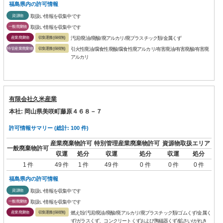
福島県内の許可情報
資源物
取扱い情報を収集中です
一般廃棄物
取扱い情報を収集中です
産業廃棄物
収集運搬(保積無)
汚泥/廃油/廃酸/廃アルカリ/廃プラスチック類/金属くず
特管産業廃棄物
収集運搬(保積無)
引火性廃油/腐食性廃酸/腐食性廃アルカリ/有害廃油/有害廃酸/有害廃
アルカリ
有限会社久米産業
本社: 岡山県美咲町藤原４６８－７
許可情報サマリー (総計: 100 件)
産業廃棄物許可
特別管理産業廃棄物許可
資源物取扱エリア
一般廃棄物許可
収運
処分
収運
処分
収運
処分
1 件
49 件
1 件
49 件
0 件
0 件
0 件
福島県内の許可情報
資源物
取扱い情報を収集中です
一般廃棄物
取扱い情報を収集中です
産業廃棄物
収集運搬(保積無)
燃え殻/汚泥/廃油/廃酸/廃アルカリ/廃プラスチック類/ゴムくず/金属く
ず/ガラスくず、コンクリートくずおよび陶磁器くず/鉱さい/がれき