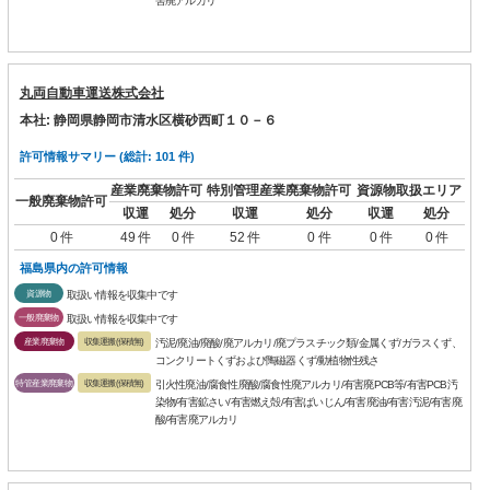
害廃アルカリ
丸両自動車運送株式会社
本社: 静岡県静岡市清水区横砂西町１０－６
許可情報サマリー (総計: 101 件)
産業廃棄物許可
特別管理産業廃棄物許可
資源物取扱エリア
一般廃棄物許可
収運
処分
収運
処分
収運
処分
0 件
49 件
0 件
52 件
0 件
0 件
0 件
福島県内の許可情報
資源物
取扱い情報を収集中です
一般廃棄物
取扱い情報を収集中です
産業廃棄物
収集運搬(保積無)
汚泥/廃油/廃酸/廃アルカリ/廃プラスチック類/金属くず/ガラスくず、
コンクリートくずおよび陶磁器くず/動植物性残さ
特管産業廃棄物
収集運搬(保積無)
引火性廃油/腐食性廃酸/腐食性廃アルカリ/有害廃PCB等/有害PCB汚
染物/有害鉱さい/有害燃え殻/有害ばいじん/有害廃油/有害汚泥/有害廃
酸/有害廃アルカリ