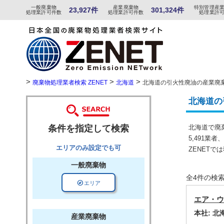
一般
廃棄物
産
業
廃
棄物
特
別
管
理産
23,927件
301,324件
処理業許可件数
処理業許可件数
処理業許
>
>
>
廃棄物処理業者検索 ZENET
北海道
北海道の引火性廃油の産業廃
北海道の
条件を指定して検索
北海道で廃
5,491業
エリアのみ設定でも可
ZENET
一般廃棄物
全4件の検
explore
エリア
エア・ウ
本社: 
産業廃棄物