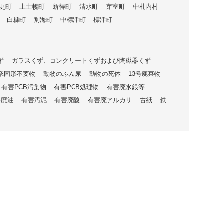
更町
上士幌町
新得町
清水町
芽室町
中札内村
白糠町
別海町
中標津町
標津町
ず
ガラスくず、コンクリートくずおよび陶磁器くず
系固形不要物
動物のふん尿
動物の死体
13号廃棄物
有害PCB汚染物
有害PCB処理物
有害廃水銀等
害廃油
有害汚泥
有害廃酸
有害廃アルカリ
古紙
鉄