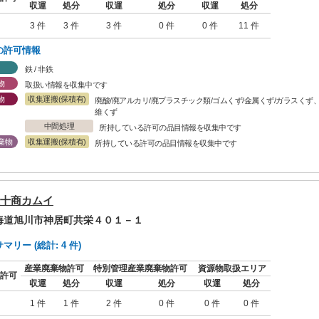
収運
処分
収運
処分
収運
処分
3 件
3 件
3 件
0 件
0 件
11 件
の許可情報
鉄 / 非鉄
物
取扱い情報を収集中です
物
収集運搬(保積有)
廃酸/廃アルカリ/廃プラスチック類/ゴムくず/金属くず/ガラスくず
維くず
中間処理
所持している許可の品目情報を収集中です
棄物
収集運搬(保積有)
所持している許可の品目情報を収集中です
十商カムイ
北海道旭川市神居町共栄４０１－１
リー (総計: 4 件)
産業廃棄物許可
特別管理産業廃棄物許可
資源物取扱エリア
許可
収運
処分
収運
処分
収運
処分
1 件
1 件
2 件
0 件
0 件
0 件