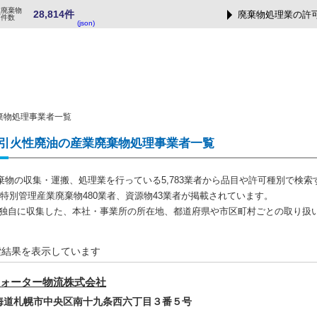
業廃棄物
28,814件
廃棄物処理業の許
可件数
(json)
棄物処理事業者一覧
引火性廃油の産業廃棄物処理事業者一覧
棄物の収集・運搬、処理業を行っている5,783業者から品目や許可種別で検索
者、特別管理産業廃棄物480業者、資源物43業者が掲載されています。
では独自に収集した、本社・事業所の所在地、都道府県や市区町村ごとの取り扱
索結果を表示しています
ォーター物流株式会社
北海道札幌市中央区南十九条西六丁目３番５号