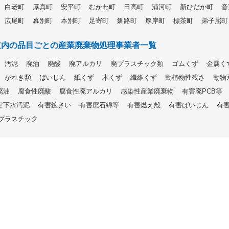
白老町
厚真町
安平町
むかわ町
日高町
浦河町
新ひだか町
音
広尾町
幕別町
本別町
足寄町
釧路町
厚岸町
標茶町
弟子屈町
道内の品目ごとの産業廃棄物処理事業者一覧
汚泥
廃油
廃酸
廃アルカリ
廃プラスチック類
ゴムくず
金属く
がれき類
ばいじん
紙くず
木くず
繊維くず
動植物性残さ
動物
廃油
腐食性廃酸
腐食性廃アルカリ
感染性産業廃棄物
有害廃PCB等
定下水汚泥
有害鉱さい
有害廃石綿等
有害燃え殻
有害ばいじん
有
プラスチック