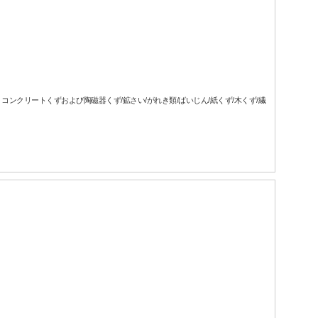
、コンクリートくずおよび陶磁器くず/鉱さい/がれき類/ばいじん/紙くず/木くず/繊