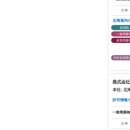
0 件
北海道内
資源物
一般廃棄
産業廃棄
特管産業廃
株式会社
本社: 
許可情報サマ
一般廃棄物
0 件