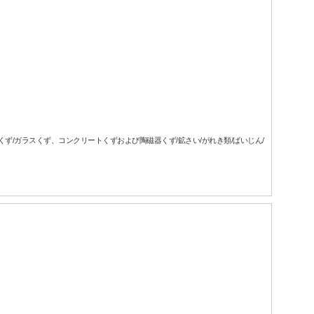
属くず/ガラスくず、コンクリートくずおよび陶磁器くず/鉱さい/がれき類/ばいじん/