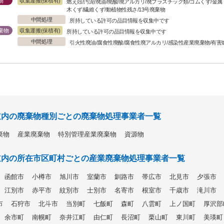
物
収集運搬(保積有)
燃え殻/汚泥/廃油/廃酸/廃アルカリ/廃プラスチック類/ゴムくず/金
木くず/繊維くず/動植物性残さ/13号廃棄物
中間処理
所持している許可の品目情報を収集中です
棄物
収集運搬(保積有)
所持している許可の品目情報を収集中です
中間処理
引火性廃油/腐食性廃酸/腐食性廃アルカリ/感染性産業廃棄物/有害
道内の廃棄物種別ごとの廃棄物処理事業者一覧
棄物
産業廃棄物
特別管理産業廃棄物
資源物
道内の所在市区町村ごとの産業廃棄物処理事業者一覧
函館市
小樽市
旭川市
室蘭市
釧路市
帯広市
北見市
夕張市
江別市
赤平市
紋別市
士別市
名寄市
根室市
千歳市
滝川市
市
石狩市
北斗市
当別町
七飯町
森町
八雲町
上ノ国町
厚沢部
余市町
南幌町
奈井江町
由仁町
長沼町
栗山町
東川町
美瑛町