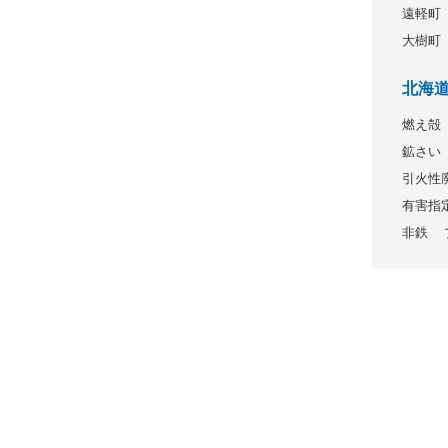
遠軽町
大樹町
北海
燃え殻
鉱さい
引火性
有害指
非鉄