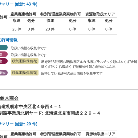
リー (総計: 43 件)
産業廃棄物許可
特別管理産業廃棄物許可
資源物取扱エリア
許可
収運
処分
収運
処分
収運
処分
23 件
0 件
20 件
0 件
0 件
0 件
の許可情報
取扱い情報を収集中です
物
取扱い情報を収集中です
物
収集運搬(保積有)
燃え殻/汚泥/廃油/廃酸/廃アルカリ/廃プラスチック類/ゴムくず/金
紙くず/木くず/繊維くず/動植物性残さ/動物のふん尿
棄物
収集運搬(保積有)
所持している許可の品目情報を収集中です
鈴木商会
北海道札幌市中央区北４条西４－１
釧路事業所北網ヤード: 北海道北見市開成２２９－４
リー (総計: 20 件)
産業廃棄物許可
特別管理産業廃棄物許可
資源物取扱エリア
許可