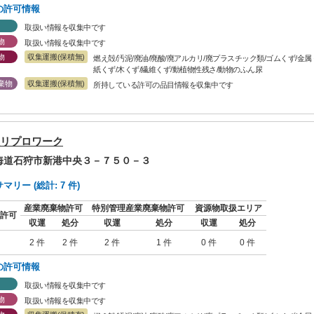
の許可情報
取扱い情報を収集中です
物
取扱い情報を収集中です
物
収集運搬(保積無)
燃え殻/汚泥/廃油/廃酸/廃アルカリ/廃プラスチック類/ゴムくず/金
紙くず/木くず/繊維くず/動植物性残さ/動物のふん尿
棄物
収集運搬(保積無)
所持している許可の品目情報を収集中です
リプロワーク
北海道石狩市新港中央３－７５０－３
リー (総計: 7 件)
産業廃棄物許可
特別管理産業廃棄物許可
資源物取扱エリア
許可
収運
処分
収運
処分
収運
処分
2 件
2 件
2 件
1 件
0 件
0 件
の許可情報
取扱い情報を収集中です
物
取扱い情報を収集中です