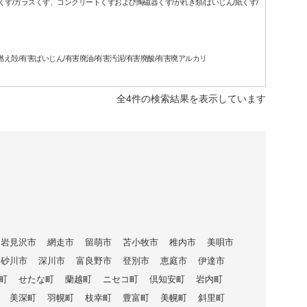
属くず/ガラスくず、コンクリートくずおよび陶磁器くず/がれき類/ばいじん/紙くず/
燃え殻/有害ばいじん/有害廃油/有害汚泥/有害廃酸/有害廃アルカリ
全4件の検索結果を表示しています
岩見沢市
網走市
留萌市
苫小牧市
稚内市
美唄市
砂川市
深川市
富良野市
登別市
恵庭市
伊達市
町
せたな町
蘭越町
ニセコ町
倶知安町
岩内町
美深町
羽幌町
枝幸町
豊富町
美幌町
斜里町