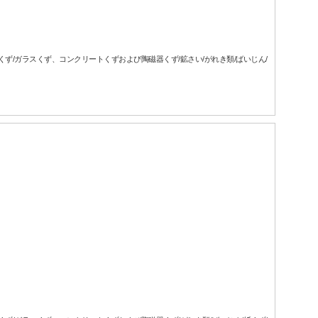
属くず/ガラスくず、コンクリートくずおよび陶磁器くず/鉱さい/がれき類/ばいじん/