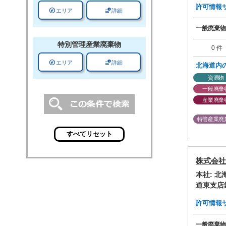
許可情報サマ
explore
data_info_alert
エリア
詳細
一般廃棄物
特別管理
産業廃棄物
0 件
explore
data_info_alert
エリア
詳細
北海道内
資源物
一般廃棄
産業廃棄
特管産業廃
株式会社
本社: 
道東支店
許可情報サマ
一般廃棄物