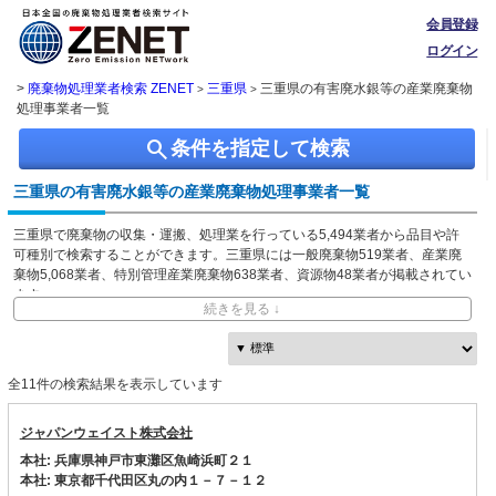
会員登録
ログイン
>
廃棄物処理業者検索 ZENET
三重県
三重県の有害廃水銀等の産業廃棄物
>
>
処理事業者一覧
search
条件を指定して検索
三重県の有害廃水銀等の産業廃棄物処理事業者一覧
三重県で廃棄物の収集・運搬、処理業を行っている5,494業者から品目や許
可種別で検索することができます。三重県には一般廃棄物519業者、産業廃
棄物5,068業者、特別管理産業廃棄物638業者、資源物48業者が掲載されてい
ます。
続きを見る ↓
ZENETでは独自に収集した、本社・事業所の所在地、都道府県や市区町村ご
との取り扱い品目情報を無料で閲覧できます。
全11件の検索結果を表示しています
ジャパンウェイスト株式会社
本社: 兵庫県神戸市東灘区魚崎浜町２１
本社: 東京都千代田区丸の内１－７－１２