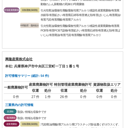
動物のふん尿/動物の死体/13号廃棄物
特管産業廃棄物
収集運搬(保積無)
引火性廃油/腐食性廃酸/腐食性廃アルカリ/感染性産業廃棄物/有害廃
水銀等/有害鉱さい/有害廃石綿等/有害燃え殻/有害ばいじん/有害廃油/
有害汚泥/有害廃酸/有害廃アルカリ
中間処理・最終処分
引火性廃油/腐食性廃酸/腐食性廃アルカリ/感染性産業廃棄物/有害廃
PCB等/有害PCB汚染物/有害鉱さい/有害廃石綿等/有害燃え殻/有害ば
いじん/有害廃油/有害汚泥/有害廃酸/有害廃アルカリ
興隆産業株式会社
本社: 兵庫県神戸市中央区三宮町一丁目１番１号
許可情報サマリー (総計: 54 件)
産業廃棄物許可
特別管理産業廃棄物許可
資源物取扱エリア
一般廃棄物許可
収運
処分
収運
処分
収運
処分
0 件
27 件
1 件
26 件
0 件
0 件
0 件
三重県内の許可情報
資源物
取扱い情報を収集中です
一般廃棄物
取扱い情報を収集中です
産業廃棄物
収集運搬(保積無)
汚泥/廃油/廃酸/廃アルカリ/廃プラスチック類/金属くず/ガラスくず、