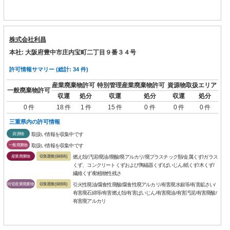
株式会社利昌
本社: 大阪府豊中市庄内宝町二丁目９番３４号
許可情報サマリー (総計: 34 件)
産業廃棄物許可
特別管理産業廃棄物許可
資源物取扱エリア
一般廃棄物許可
収運
処分
収運
処分
収運
処分
0 件
18 件
1 件
15 件
0 件
0 件
0 件
三重県内の許可情報
資源物
取扱い情報を収集中です
一般廃棄物
取扱い情報を収集中です
産業廃棄物
収集運搬(保積有)
燃え殻/汚泥/廃油/廃酸/廃アルカリ/廃プラスチック類/金属くず/ガラス
くず、コンクリートくずおよび陶磁器くず/ばいじん/紙くず/木くず/
繊維くず/動植物性残さ
特管産業廃棄物
収集運搬(保積有)
引火性廃油/腐食性廃酸/腐食性廃アルカリ/有害廃水銀等/有害鉱さい/
有害廃石綿等/有害燃え殻/有害ばいじん/有害廃油/有害汚泥/有害廃酸/
有害廃アルカリ