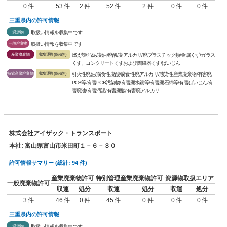
0 件
53 件
2 件
52 件
2 件
0 件
0 件
三重県内の許可情報
資源物
取扱い情報を収集中です
一般廃棄物
取扱い情報を収集中です
産業廃棄物
収集運搬(保積無)
燃え殻/汚泥/廃油/廃酸/廃アルカリ/廃プラスチック類/金属くず/ガラス
くず、コンクリートくずおよび陶磁器くず/ばいじん
特管産業廃棄物
収集運搬(保積無)
引火性廃油/腐食性廃酸/腐食性廃アルカリ/感染性産業廃棄物/有害廃
PCB等/有害PCB汚染物/有害廃水銀等/有害廃石綿等/有害ばいじん/有
害廃油/有害汚泥/有害廃酸/有害廃アルカリ
株式会社アイザック・トランスポート
本社: 富山県富山市米田町１－６－３０
許可情報サマリー (総計: 94 件)
産業廃棄物許可
特別管理産業廃棄物許可
資源物取扱エリア
一般廃棄物許可
収運
処分
収運
処分
収運
処分
3 件
46 件
0 件
45 件
0 件
0 件
0 件
三重県内の許可情報
資源物
取扱い情報を収集中です