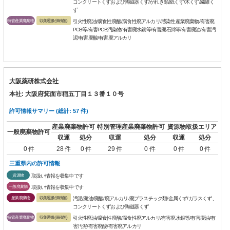
コンクリートくずおよび陶磁器くず/がれき類/紙くず/木くず/繊維く
ず
特管産業廃棄物
収集運搬(保積無)
引火性廃油/腐食性廃酸/腐食性廃アルカリ/感染性産業廃棄物/有害廃
PCB等/有害PCB汚染物/有害廃水銀等/有害廃石綿等/有害廃油/有害汚
泥/有害廃酸/有害廃アルカリ
大阪薬研株式会社
本社: 大阪府箕面市稲五丁目１３番１０号
許可情報サマリー (総計: 57 件)
産業廃棄物許可
特別管理産業廃棄物許可
資源物取扱エリア
一般廃棄物許可
収運
処分
収運
処分
収運
処分
0 件
28 件
0 件
29 件
0 件
0 件
0 件
三重県内の許可情報
資源物
取扱い情報を収集中です
一般廃棄物
取扱い情報を収集中です
産業廃棄物
収集運搬(保積無)
汚泥/廃油/廃酸/廃アルカリ/廃プラスチック類/金属くず/ガラスくず、
コンクリートくずおよび陶磁器くず
特管産業廃棄物
収集運搬(保積無)
引火性廃油/腐食性廃酸/腐食性廃アルカリ/有害廃水銀等/有害廃油/有
害汚泥/有害廃酸/有害廃アルカリ