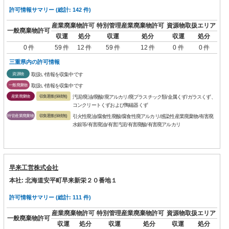
許可情報サマリー (総計: 142 件)
産業廃棄物許可
特別管理産業廃棄物許可
資源物取扱エリア
一般廃棄物許可
収運
処分
収運
処分
収運
処分
0 件
59 件
12 件
59 件
12 件
0 件
0 件
三重県内の許可情報
資源物
取扱い情報を収集中です
一般廃棄物
取扱い情報を収集中です
産業廃棄物
収集運搬(保積無)
汚泥/廃油/廃酸/廃アルカリ/廃プラスチック類/金属くず/ガラスくず、
コンクリートくずおよび陶磁器くず
特管産業廃棄物
収集運搬(保積無)
引火性廃油/腐食性廃酸/腐食性廃アルカリ/感染性産業廃棄物/有害廃
水銀等/有害廃油/有害汚泥/有害廃酸/有害廃アルカリ
早来工営株式会社
本社: 北海道安平町早来新栄２０番地１
許可情報サマリー (総計: 111 件)
産業廃棄物許可
特別管理産業廃棄物許可
資源物取扱エリア
一般廃棄物許可
収運
処分
収運
処分
収運
処分