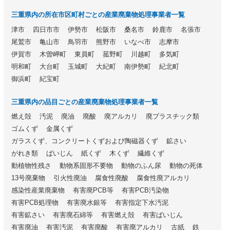
三重県内の所在市区町村ごとの産業廃棄物処理事業者一覧
津市
四日市市
伊勢市
松阪市
桑名市
鈴鹿市
名張市
尾鷲市
亀山市
鳥羽市
熊野市
いなべ市
志摩市
伊賀市
木曽岬町
東員町
菰野町
川越町
多気町
明和町
大台町
玉城町
大紀町
南伊勢町
紀北町
御浜町
紀宝町
三重県内の品目ごとの産業廃棄物処理事業者一覧
燃え殻
汚泥
廃油
廃酸
廃アルカリ
廃プラスチック類
ゴムくず
金属くず
ガラスくず、コンクリートくずおよび陶磁器くず
鉱さい
がれき類
ばいじん
紙くず
木くず
繊維くず
動植物性残さ
動物系固形不要物
動物のふん尿
動物の死体
13号廃棄物
引火性廃油
腐食性廃酸
腐食性廃アルカリ
感染性産業廃棄物
有害廃PCB等
有害PCB汚染物
有害PCB処理物
有害廃水銀等
有害指定下水汚泥
有害鉱さい
有害廃石綿等
有害燃え殻
有害ばいじん
有害廃油
有害汚泥
有害廃酸
有害廃アルカリ
古紙
鉄