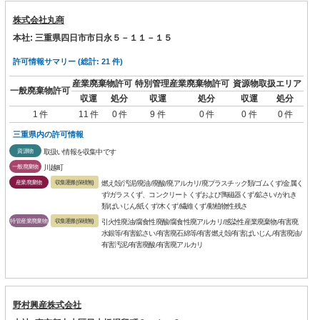
株式会社丸商
本社: 三重県四日市市日永５－１１－１５
許可情報サマリー (総計: 21 件)
産業廃棄物許可
特別管理産業廃棄物許可
資源物取扱エリア
一般廃棄物許可
収運
処分
収運
処分
収運
処分
1 件
11 件
0 件
9 件
0 件
0 件
0 件
三重県内の許可情報
資源物
取扱い情報を収集中です
一般廃棄物
川越町
産業廃棄物
収集運搬(保積無)
燃え殻/汚泥/廃油/廃酸/廃アルカリ/廃プラスチック類/ゴムくず/金属く
ず/ガラスくず、コンクリートくずおよび陶磁器くず/鉱さい/がれき
類/ばいじん/紙くず/木くず/繊維くず/動植物性残さ
特管産業廃棄物
収集運搬(保積無)
引火性廃油/腐食性廃酸/腐食性廃アルカリ/感染性産業廃棄物/有害廃
水銀等/有害鉱さい/有害廃石綿等/有害燃え殻/有害ばいじん/有害廃油/
有害汚泥/有害廃酸/有害廃アルカリ
野村興産株式会社