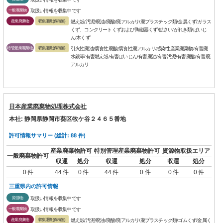
一般廃棄物
取扱い情報を収集中です
産業廃棄物
収集運搬(保積無)
燃え殻/汚泥/廃油/廃酸/廃アルカリ/廃プラスチック類/金属くず/ガラス
くず、コンクリートくずおよび陶磁器くず/鉱さい/がれき類/ばいじ
ん/木くず
特管産業廃棄物
収集運搬(保積無)
引火性廃油/腐食性廃酸/腐食性廃アルカリ/感染性産業廃棄物/有害廃
水銀等/有害燃え殻/有害ばいじん/有害廃油/有害汚泥/有害廃酸/有害廃
アルカリ
日本産業廃棄物処理株式会社
本社: 静岡県静岡市葵区牧ケ谷２４６５番地
許可情報サマリー (総計: 88 件)
産業廃棄物許可
特別管理産業廃棄物許可
資源物取扱エリア
一般廃棄物許可
収運
処分
収運
処分
収運
処分
0 件
44 件
0 件
44 件
0 件
0 件
0 件
三重県内の許可情報
資源物
取扱い情報を収集中です
一般廃棄物
取扱い情報を収集中です
産業廃棄物
収集運搬(保積無)
燃え殻/汚泥/廃油/廃酸/廃アルカリ/廃プラスチック類/ゴムくず/金属く