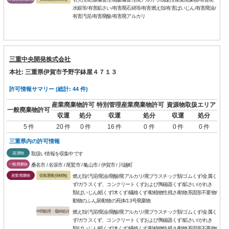
水銀等/有害鉱さい/有害廃石綿等/有害燃え殻/有害ばいじん/有害廃油/
有害汚泥/有害廃酸/有害廃アルカリ
三重中央開発株式会社
本社: 三重県伊賀市予野字鉢屋４７１３
許可情報サマリー (総計: 44 件)
産業廃棄物許可
特別管理産業廃棄物許可
資源物取扱エリア
一般廃棄物許可
収運
処分
収運
処分
収運
処分
5 件
20 件
0 件
16 件
0 件
0 件
0 件
三重県内の許可情報
資源物
取扱い情報を収集中です
一般廃棄物
桑名市 / 名張市 / 尾鷲市 / 亀山市 / 伊賀市 / 川越町
産業廃棄物
収集運搬(保積無)
燃え殻/汚泥/廃油/廃酸/廃アルカリ/廃プラスチック類/ゴムくず/金属く
ず/ガラスくず、コンクリートくずおよび陶磁器くず/鉱さい/がれき
類/ばいじん/紙くず/木くず/繊維くず/動植物性残さ/動物系固形不要物/
動物のふん尿/動物の死体/13号廃棄物
中間処理・最終処分
燃え殻/汚泥/廃油/廃酸/廃アルカリ/廃プラスチック類/ゴムくず/金属く
ず/ガラスくず、コンクリートくずおよび陶磁器くず/鉱さい/がれき
類/ばいじん/紙くず/木くず/繊維くず/動植物性残さ/動物系固形不要物/