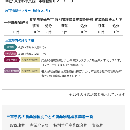
本社: 東京都中央区日本橋堀留町２－１－３
許可情報サマリー (総計: 21 件)
産業廃棄物許可
特別管理産業廃棄物許可
資源物取扱エリア
一般廃棄物許可
収運
処分
収運
処分
収運
処分
0 件
10 件
2 件
7 件
0 件
0 件
0 件
三重県内の許可情報
資源物
取扱い情報を収集中です
一般廃棄物
取扱い情報を収集中です
産業廃棄物
収集運搬(保積無)
汚泥/廃油/廃酸/廃アルカリ/廃プラスチック類/金属くず/ガラスくず、
コンクリートくずおよび陶磁器くず
特管産業廃棄物
収集運搬(保積無)
引火性廃油/腐食性廃酸/腐食性廃アルカリ/有害廃水銀等/有害廃油/有
害汚泥/有害廃酸/有害廃アルカリ
全11件の検索結果を表示しています
三重県内の廃棄物種別ごとの廃棄物処理事業者一覧
一般廃棄物
産業廃棄物
特別管理産業廃棄物
資源物