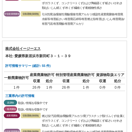
ず/ガラスくず、コンクリートくずおよび陶磁器くず/鉱さい/がれき
類/ばいじん/紙くず/木くず/繊維くず/動植物性残さ
特管産業廃棄物
収集運搬(保積無)
引火性廃油/腐食性廃酸/腐食性廃アルカリ/感染性産業廃棄物/有害廃
水銀等/有害鉱さい/有害廃石綿等/有害燃え殻/有害ばいじん/有害廃油/
有害汚泥/有害廃酸/有害廃アルカリ
株式会社イージーエス
本社: 愛媛県新居浜市新田町３－１－３９
許可情報サマリー (総計: 55 件)
産業廃棄物許可
特別管理産業廃棄物許可
資源物取扱エリア
一般廃棄物許可
収運
処分
収運
処分
収運
処分
1 件
26 件
1 件
26 件
1 件
0 件
0 件
三重県内の許可情報
資源物
取扱い情報を収集中です
一般廃棄物
取扱い情報を収集中です
産業廃棄物
収集運搬(保積無)
燃え殻/汚泥/廃油/廃酸/廃アルカリ/廃プラスチック類/ゴムくず/金属く
ず/ガラスくず、コンクリートくずおよび陶磁器くず/鉱さい/がれき
類/ばいじん/紙くず/木くず/繊維くず/動植物性残さ
特管産業廃棄物
収集運搬(保積無)
引火性廃油/腐食性廃酸/腐食性廃アルカリ/感染性産業廃棄物/有害廃