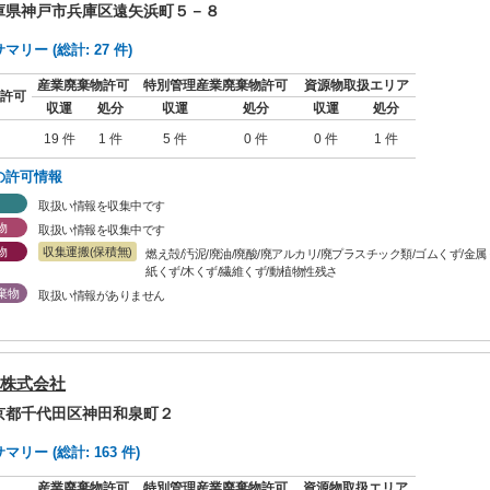
兵庫県神戸市兵庫区遠矢浜町５－８
リー (総計: 27 件)
産業廃棄物許可
特別管理産業廃棄物許可
資源物取扱エリア
許可
収運
処分
収運
処分
収運
処分
19 件
1 件
5 件
0 件
0 件
1 件
の許可情報
取扱い情報を収集中です
物
取扱い情報を収集中です
物
収集運搬(保積無)
燃え殻/汚泥/廃油/廃酸/廃アルカリ/廃プラスチック類/ゴムくず/金
紙くず/木くず/繊維くず/動植物性残さ
棄物
取扱い情報がありません
株式会社
東京都千代田区神田和泉町２
リー (総計: 163 件)
産業廃棄物許可
特別管理産業廃棄物許可
資源物取扱エリア