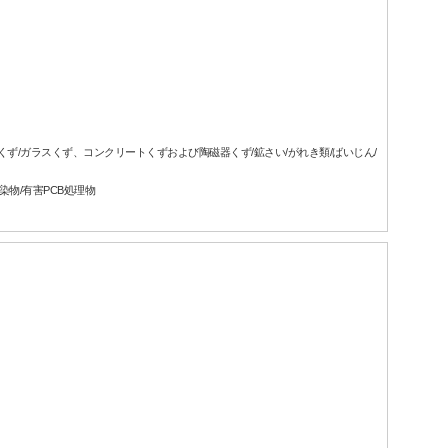
属くず/ガラスくず、コンクリートくずおよび陶磁器くず/鉱さい/がれき類/ばいじん/
染物/有害PCB処理物