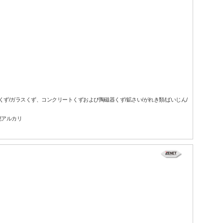
属くず/ガラスくず、コンクリートくずおよび陶磁器くず/鉱さい/がれき類/ばいじん/
廃アルカリ