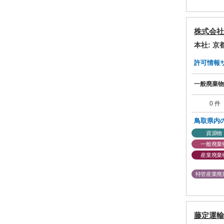
株式会社
本社: 
許可情報サマ
一般廃棄物
0 件
鳥取県内
資源物
一般廃棄
産業廃棄
特管産業廃
藤定運輸