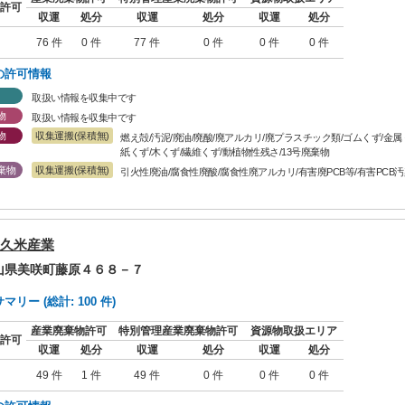
許可
収運
処分
収運
処分
収運
処分
76 件
0 件
77 件
0 件
0 件
0 件
の許可情報
取扱い情報を収集中です
物
取扱い情報を収集中です
物
収集運搬(保積無)
燃え殻/汚泥/廃油/廃酸/廃アルカリ/廃プラスチック類/ゴムくず/金
紙くず/木くず/繊維くず/動植物性残さ/13号廃棄物
棄物
収集運搬(保積無)
引火性廃油/腐食性廃酸/腐食性廃アルカリ/有害廃PCB等/有害PCB汚
久米産業
岡山県美咲町藤原４６８－７
リー (総計: 100 件)
産業廃棄物許可
特別管理産業廃棄物許可
資源物取扱エリア
許可
収運
処分
収運
処分
収運
処分
49 件
1 件
49 件
0 件
0 件
0 件