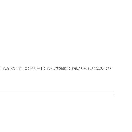
属くず/ガラスくず、コンクリートくずおよび陶磁器くず/鉱さい/がれき類/ばいじん/