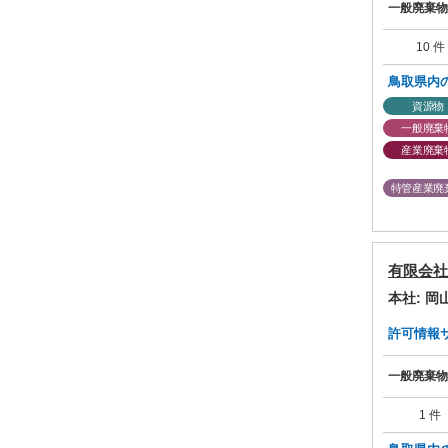
一般廃棄物
10 件
鳥取県内
資源物
一般廃棄
産業廃棄
特管産業廃
有限会社
本社: 
許可情報サマ
一般廃棄物
1 件