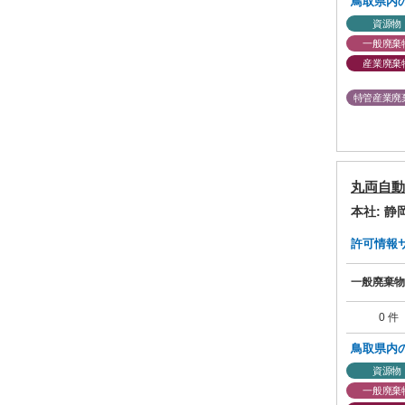
鳥取県内
資源物
一般廃棄
産業廃棄
特管産業廃
丸両自動
本社: 
許可情報サマ
一般廃棄物
0 件
鳥取県内
資源物
一般廃棄