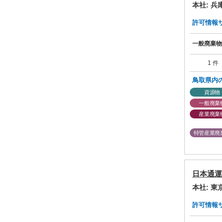
本社: 
許可情報サマ
一般廃棄物
1 件
鳥取県内
資源物
一般廃棄
産業廃棄
特管産業廃
日本通運
本社: 
許可情報サマ