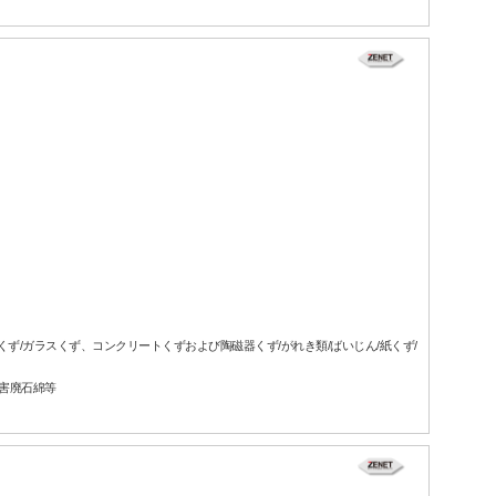
属くず/ガラスくず、コンクリートくずおよび陶磁器くず/がれき類/ばいじん/紙くず/
有害廃石綿等