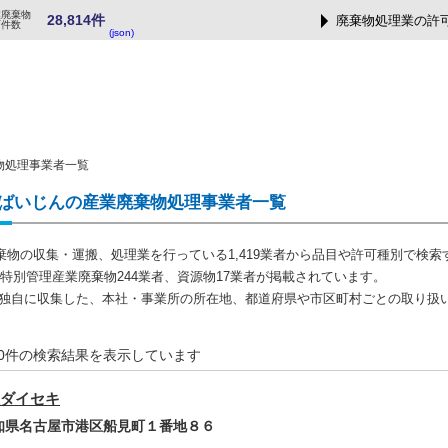
業廃棄物
28,814件
廃棄物処理業の許
可件数
(json)
物処理事業者一覧
ばいじんの産業廃棄物処理事業者一覧
棄物の収集・運搬、処理業を行っている1,419業者から品目や許可種別で検
者、特別管理産業廃棄物244業者、資源物17業者が掲載されています。
では独自に収集した、本社・事業所の所在地、都道府県や市区町村ごとの取り扱
-20件の検索結果を表示しています
ダイセキ
愛知県名古屋市港区船見町１番地８６