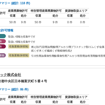
リー (総計: 118 件)
産業廃棄物許可
特別管理産業廃棄物許可
資源物取扱エリア
許可
収運
処分
収運
処分
収運
処分
50 件
9 件
50 件
9 件
0 件
0 件
の許可情報
取扱い情報を収集中です
物
取扱い情報を収集中です
物
収集運搬(保積無)
燃え殻/汚泥/廃油/廃酸/廃アルカリ/廃プラスチック類/ゴムくず/金
紙くず/木くず/繊維くず/動植物性残さ
棄物
収集運搬(保積無)
引火性廃油/腐食性廃酸/腐食性廃アルカリ/有害廃油/有害廃酸/有害
ック株式会社
東京都中央区日本橋富沢町５番４号
リー (総計: 86 件)
産業廃棄物許可
特別管理産業廃棄物許可
資源物取扱エリア
許可
収運
処分
収運
処分
収運
処分