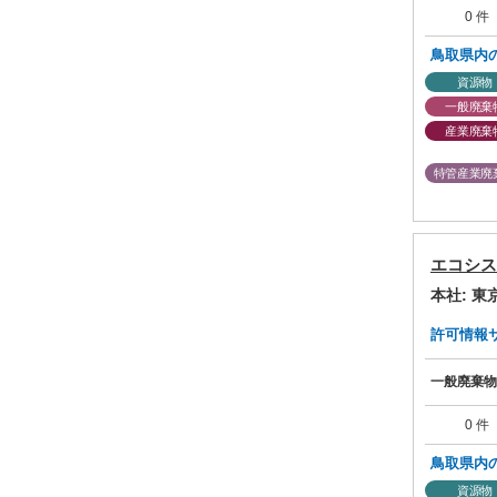
0 件
鳥取県内
資源物
一般廃棄
産業廃棄
特管産業廃
エコシス
本社: 
許可情報サマ
一般廃棄物
0 件
鳥取県内
資源物