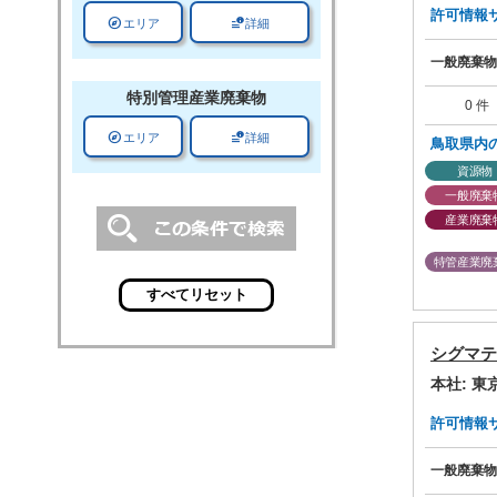
許可情報サマ
explore
data_info_alert
エリア
詳細
一般廃棄物
特別管理
産業廃棄物
0 件
explore
data_info_alert
エリア
詳細
鳥取県内
資源物
一般廃棄
産業廃棄
特管産業廃
シグマテ
本社: 
許可情報サマ
一般廃棄物