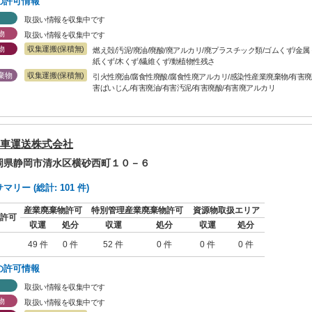
の許可情報
取扱い情報を収集中です
物
取扱い情報を収集中です
物
収集運搬(保積無)
燃え殻/汚泥/廃油/廃酸/廃アルカリ/廃プラスチック類/ゴムくず/金
紙くず/木くず/繊維くず/動植物性残さ
棄物
収集運搬(保積無)
引火性廃油/腐食性廃酸/腐食性廃アルカリ/感染性産業廃棄物/有害廃P
害ばいじん/有害廃油/有害汚泥/有害廃酸/有害廃アルカリ
車運送株式会社
静岡県静岡市清水区横砂西町１０－６
リー (総計: 101 件)
産業廃棄物許可
特別管理産業廃棄物許可
資源物取扱エリア
許可
収運
処分
収運
処分
収運
処分
49 件
0 件
52 件
0 件
0 件
0 件
の許可情報
取扱い情報を収集中です
物
取扱い情報を収集中です