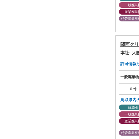
一般廃棄
産業廃棄
特管産業廃
関西クリ
本社: 
許可情報サマ
一般廃棄物
0 件
鳥取県内
資源物
一般廃棄
産業廃棄
特管産業廃