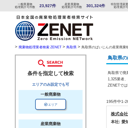
一般
廃棄物
産
業
廃
棄物
特
別
管
理産
23,927件
301,324件
処理業許可件数
処理業許可件数
処理業許
>
>
>
廃棄物処理業者検索 ZENET
鳥取県
鳥取県のばいじんの産業廃棄
鳥取県の
条件を指定して検索
鳥取県で廃
1,325業
エリアのみ設定でも可
ZENET
一般廃棄物
195件中1
explore
エリア
株式会社
本社: 
産業廃棄物