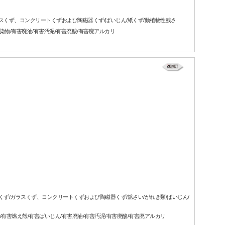
ガラスくず、コンクリートくずおよび陶磁器くず/ばいじん/紙くず/動植物性残さ
汚染物/有害廃油/有害汚泥/有害廃酸/有害廃アルカリ
属くず/ガラスくず、コンクリートくずおよび陶磁器くず/鉱さい/がれき類/ばいじん/
/有害燃え殻/有害ばいじん/有害廃油/有害汚泥/有害廃酸/有害廃アルカリ