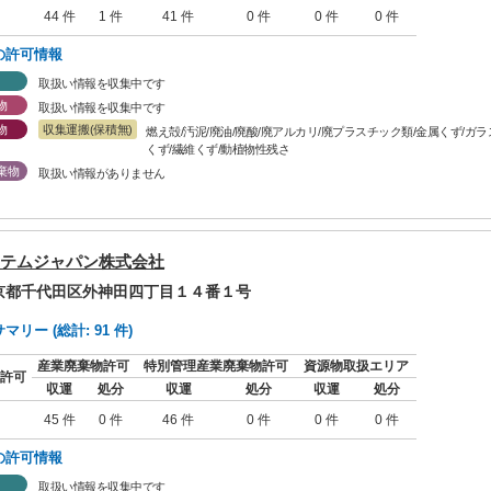
44 件
1 件
41 件
0 件
0 件
0 件
の許可情報
取扱い情報を収集中です
物
取扱い情報を収集中です
物
収集運搬(保積無)
燃え殻/汚泥/廃油/廃酸/廃アルカリ/廃プラスチック類/金属くず/ガ
くず/繊維くず/動植物性残さ
棄物
取扱い情報がありません
テムジャパン株式会社
東京都千代田区外神田四丁目１４番１号
リー (総計: 91 件)
産業廃棄物許可
特別管理産業廃棄物許可
資源物取扱エリア
許可
収運
処分
収運
処分
収運
処分
45 件
0 件
46 件
0 件
0 件
0 件
の許可情報
取扱い情報を収集中です