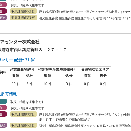
物
取扱い情報を収集中です
物
収集運搬(保積無)
燃え殻/汚泥/廃油/廃酸/廃アルカリ/廃プラスチック類/金属くず/
棄物
収集運搬(保積無)
引火性廃油/腐食性廃酸/腐食性廃アルカリ/有害廃PCB等/有害PCB
アセンター株式会社
大阪府堺市西区築港新町３－２７－１７
リー (総計: 31 件)
産業廃棄物許可
特別管理産業廃棄物許可
資源物取扱エリア
許可
収運
処分
収運
処分
収運
処分
19 件
2 件
10 件
0 件
0 件
0 件
の許可情報
取扱い情報を収集中です
物
取扱い情報を収集中です
物
収集運搬(保積無)
燃え殻/汚泥/廃油/廃酸/廃アルカリ/廃プラスチック類/ゴムくず/金
紙くず/木くず/繊維くず/動植物性残さ
棄物
収集運搬(保積無)
引火性廃油/腐食性廃酸/腐食性廃アルカリ/有害鉱さい/有害廃石綿等