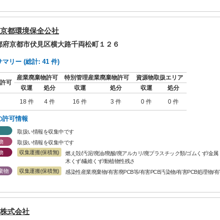
京都環境保全公社
京都府京都市伏見区横大路千両松町１２６
リー (総計: 41 件)
産業廃棄物許可
特別管理産業廃棄物許可
資源物取扱エリア
許可
収運
処分
収運
処分
収運
処分
18 件
4 件
16 件
3 件
0 件
0 件
の許可情報
取扱い情報を収集中です
物
取扱い情報を収集中です
物
収集運搬(保積無)
燃え殻/汚泥/廃油/廃酸/廃アルカリ/廃プラスチック類/ゴムくず/金
木くず/繊維くず/動植物性残さ
棄物
収集運搬(保積無)
感染性産業廃棄物/有害廃PCB等/有害PCB汚染物/有害PCB処理物/
株式会社