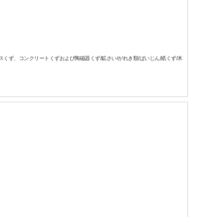
ラスくず、コンクリートくずおよび陶磁器くず/鉱さい/がれき類/ばいじん/紙くず/木