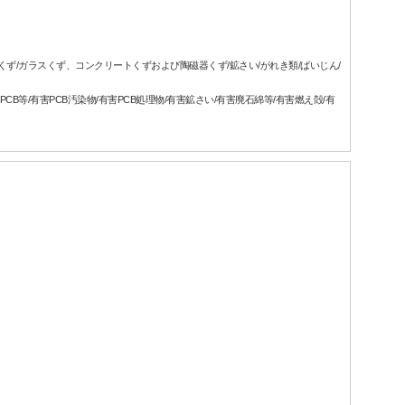
属くず/ガラスくず、コンクリートくずおよび陶磁器くず/鉱さい/がれき類/ばいじん/
CB等/有害PCB汚染物/有害PCB処理物/有害鉱さい/有害廃石綿等/有害燃え殻/有