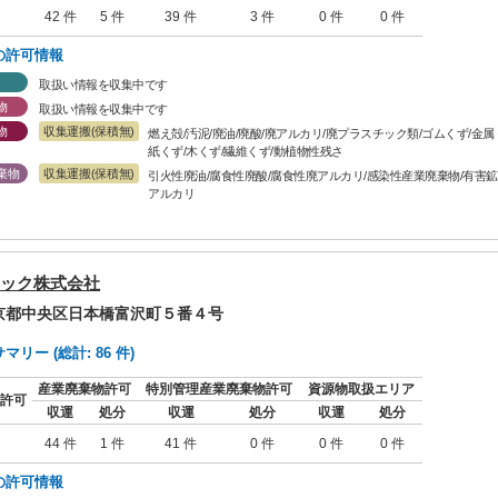
42 件
5 件
39 件
3 件
0 件
0 件
の許可情報
取扱い情報を収集中です
物
取扱い情報を収集中です
物
収集運搬(保積無)
燃え殻/汚泥/廃油/廃酸/廃アルカリ/廃プラスチック類/ゴムくず/金
紙くず/木くず/繊維くず/動植物性残さ
棄物
収集運搬(保積無)
引火性廃油/腐食性廃酸/腐食性廃アルカリ/感染性産業廃棄物/有害鉱
アルカリ
ック株式会社
東京都中央区日本橋富沢町５番４号
リー (総計: 86 件)
産業廃棄物許可
特別管理産業廃棄物許可
資源物取扱エリア
許可
収運
処分
収運
処分
収運
処分
44 件
1 件
41 件
0 件
0 件
0 件
の許可情報