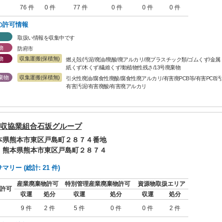
76 件
0 件
77 件
0 件
0 件
0 件
の許可情報
取扱い情報を収集中です
物
防府市
物
収集運搬(保積無)
燃え殻/汚泥/廃油/廃酸/廃アルカリ/廃プラスチック類/ゴムくず/金
紙くず/木くず/繊維くず/動植物性残さ/13号廃棄物
棄物
収集運搬(保積無)
引火性廃油/腐食性廃酸/腐食性廃アルカリ/有害廃PCB等/有害PCB
有害汚泥/有害廃酸/有害廃アルカリ
収協業組合石坂グループ
熊本県熊本市東区戸島町２８７４番地
: 熊本県熊本市東区戸島町２８７４
リー (総計: 21 件)
産業廃棄物許可
特別管理産業廃棄物許可
資源物取扱エリア
許可
収運
処分
収運
処分
収運
処分
9 件
2 件
5 件
0 件
0 件
2 件