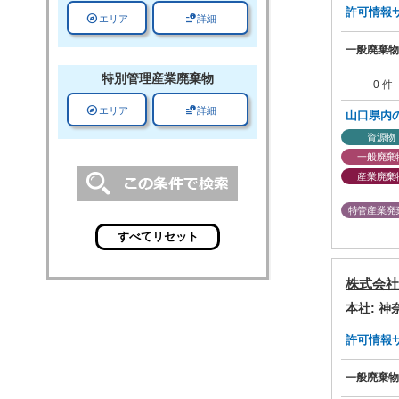
許可情報サマ
explore
data_info_alert
エリア
詳細
一般廃棄物
特別管理
産業廃棄物
0 件
explore
data_info_alert
エリア
詳細
山口県内
資源物
一般廃棄
産業廃棄
特管産業廃
株式会社
本社: 
許可情報サマ
一般廃棄物