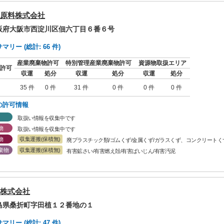
原料株式会社
大阪府大阪市西淀川区佃六丁目６番６号
リー (総計: 66 件)
産業廃棄物許可
特別管理産業廃棄物許可
資源物取扱エリア
許可
収運
処分
収運
処分
収運
処分
35 件
0 件
31 件
0 件
0 件
0 件
の許可情報
取扱い情報を収集中です
物
取扱い情報を収集中です
物
収集運搬(保積無)
廃プラスチック類/ゴムくず/金属くず/ガラスくず、コンクリートく
棄物
収集運搬(保積無)
有害鉱さい/有害燃え殻/有害ばいじん/有害汚泥
株式会社
福島県桑折町字田植１２番地の１
リー (総計: 47 件)