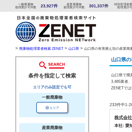
一般
廃棄物
産
業
廃
棄物
特
別
管
理産
23,927件
301,337件
処理業許可件数
処理業許可件数
処理業許
>
>
>
廃棄物処理業者検索 ZENET
山口県
山口県の有害燃え殻の産業廃
山口県の
条件を指定して検索
山口県で廃
3,485業
エリアのみ設定でも可
ZENET
一般廃棄物
233件中1
explore
エリア
株式会社
本社: 
産業廃棄物