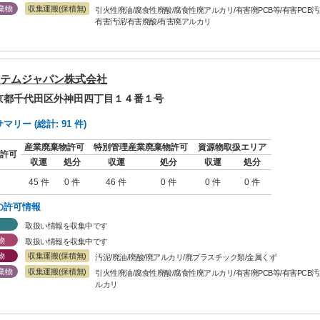
棄物
収集運搬(保積無)
引火性廃油/腐食性廃酸/腐食性廃アルカリ/有害廃PCB等/有害PCB
有害汚泥/有害廃酸/有害廃アルカリ
テムジャパン株式会社
東京都千代田区外神田四丁目１４番１号
リー (総計: 91 件)
産業廃棄物許可
特別管理産業廃棄物許可
資源物取扱エリア
許可
収運
処分
収運
処分
収運
処分
45 件
0 件
46 件
0 件
0 件
0 件
の許可情報
取扱い情報を収集中です
物
取扱い情報を収集中です
物
収集運搬(保積無)
汚泥/廃油/廃酸/廃アルカリ/廃プラスチック類/金属くず
棄物
収集運搬(保積無)
引火性廃油/腐食性廃酸/腐食性廃アルカリ/有害廃PCB等/有害PCB
ルカリ