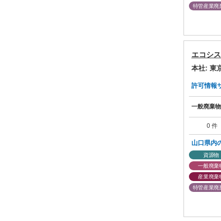
特管産業廃
エコシス
本社: 
許可情報サマ
一般廃棄物
0 件
山口県内
資源物
一般廃棄
産業廃棄
特管産業廃