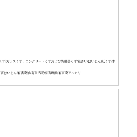
属くず/ガラスくず、コンクリートくずおよび陶磁器くず/鉱さい/ばいじん/紙くず/木
有害ばいじん/有害廃油/有害汚泥/有害廃酸/有害廃アルカリ