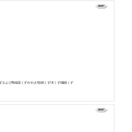
ずおよび陶磁器くず/がれき類/紙くず/木くず/繊維くず