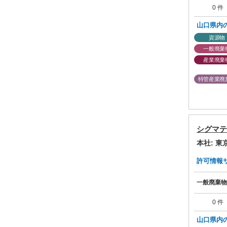
0 件
山口県内
資源物
一般廃棄
産業廃棄
特管産業廃
シグマテ
本社: 
許可情報サマ
一般廃棄物
0 件
山口県内