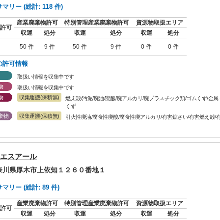
リー (総計: 118 件)
産業廃棄物許可
特別管理産業廃棄物許可
資源物取扱エリア
許可
収運
処分
収運
処分
収運
処分
50 件
9 件
50 件
9 件
0 件
0 件
の許可情報
取扱い情報を収集中です
物
取扱い情報を収集中です
物
収集運搬(保積無)
燃え殻/汚泥/廃油/廃酸/廃アルカリ/廃プラスチック類/ゴムくず/金
くず
棄物
収集運搬(保積無)
引火性廃油/腐食性廃酸/腐食性廃アルカリ/有害鉱さい/有害燃え殻/
エスアール
神奈川県厚木市上依知１２６０番地１
リー (総計: 89 件)
産業廃棄物許可
特別管理産業廃棄物許可
資源物取扱エリア
許可
収運
処分
収運
処分
収運
処分