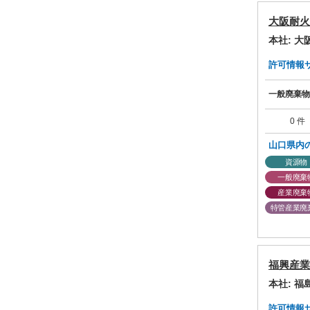
大阪耐火
本社: 
許可情報サマ
一般廃棄物
0 件
山口県内
資源物
一般廃棄
産業廃棄
特管産業廃
福興産業
本社: 
許可情報サマ