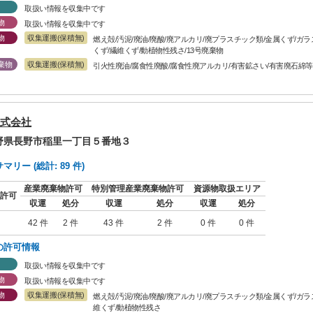
取扱い情報を収集中です
物
取扱い情報を収集中です
物
収集運搬(保積無)
燃え殻/汚泥/廃油/廃酸/廃アルカリ/廃プラスチック類/金属くず/ガ
くず/繊維くず/動植物性残さ/13号廃棄物
棄物
収集運搬(保積無)
引火性廃油/腐食性廃酸/腐食性廃アルカリ/有害鉱さい/有害廃石綿等
式会社
長野県長野市稲里一丁目５番地３
リー (総計: 89 件)
産業廃棄物許可
特別管理産業廃棄物許可
資源物取扱エリア
許可
収運
処分
収運
処分
収運
処分
42 件
2 件
43 件
2 件
0 件
0 件
の許可情報
取扱い情報を収集中です
物
取扱い情報を収集中です
物
収集運搬(保積無)
燃え殻/汚泥/廃油/廃酸/廃アルカリ/廃プラスチック類/金属くず/ガ
維くず/動植物性残さ