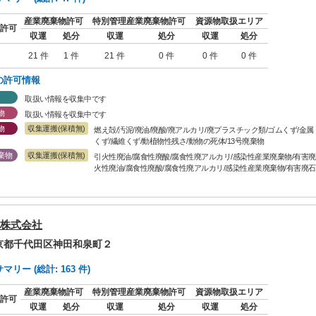
産業廃棄物許可
特別管理産業廃棄物許可
資源物取扱エリア
許可
収運
処分
収運
処分
収運
処分
21 件
1 件
21 件
0 件
0 件
0 件
の許可情報
取扱い情報を収集中です
物
取扱い情報を収集中です
物
収集運搬(保積無)
燃え殻/汚泥/廃油/廃酸/廃アルカリ/廃プラスチック類/ゴムくず/金
くず/繊維くず/動植物性残さ/動物の死体/13号廃棄物
棄物
収集運搬(保積無)
引火性廃油/腐食性廃酸/腐食性廃アルカリ/感染性産業廃棄物/有害廃
火性廃油/腐食性廃酸/腐食性廃アルカリ/感染性産業廃棄物/有害廃石
株式会社
東京都千代田区神田和泉町２
リー (総計: 163 件)
産業廃棄物許可
特別管理産業廃棄物許可
資源物取扱エリア
許可
収運
処分
収運
処分
収運
処分