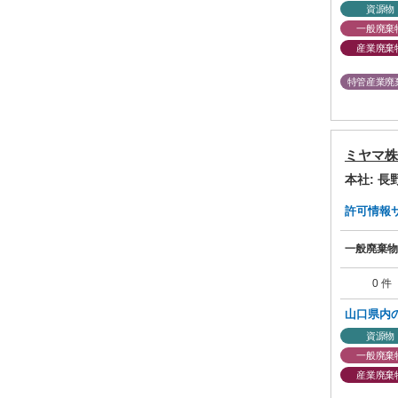
資源物
一般廃棄
産業廃棄
特管産業廃
ミヤマ株
本社: 
許可情報サマ
一般廃棄物
0 件
山口県内
資源物
一般廃棄
産業廃棄