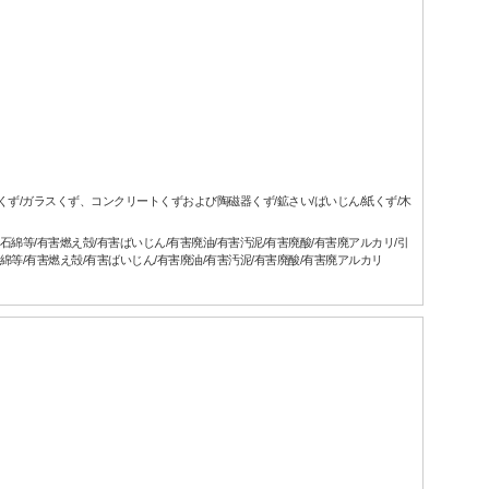
属くず/ガラスくず、コンクリートくずおよび陶磁器くず/鉱さい/ばいじん/紙くず/木
石綿等/有害燃え殻/有害ばいじん/有害廃油/有害汚泥/有害廃酸/有害廃アルカリ/引
綿等/有害燃え殻/有害ばいじん/有害廃油/有害汚泥/有害廃酸/有害廃アルカリ