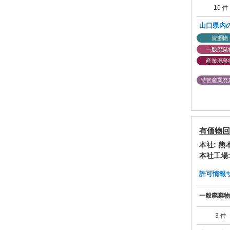
10 件
山口県内
資源物
一般廃棄
産業廃棄
特管産業廃
有価物回
本社: 
本社工場
許可情報サマ
一般廃棄物
3 件