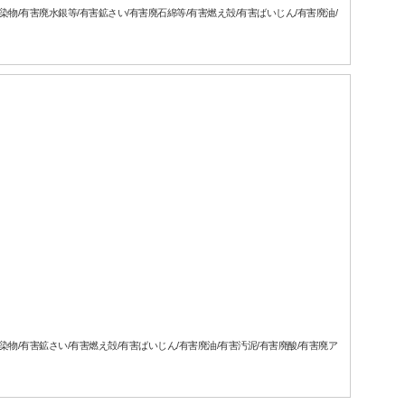
汚染物/有害廃水銀等/有害鉱さい/有害廃石綿等/有害燃え殻/有害ばいじん/有害廃油/
汚染物/有害鉱さい/有害燃え殻/有害ばいじん/有害廃油/有害汚泥/有害廃酸/有害廃ア