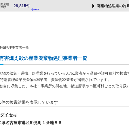
業廃棄物
28,815件
廃棄物処理業の許
可件数
(json)
棄物処理事業者一覧
有害燃え殻の産業廃棄物処理事業者一覧
棄物の収集・運搬、処理業を行っている3,761業者から品目や許可種別で検索
者、特別管理産業廃棄物508業者、資源物32業者が掲載されています。
では独自に収集した、本社・事業所の所在地、都道府県や市区町村ごとの取り扱
-20件の検索結果を表示しています
ダイセキ
愛知県名古屋市港区船見町１番地８６