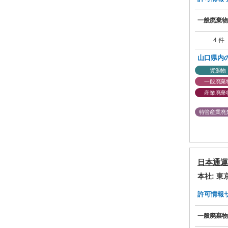
一般廃棄物
4 件
山口県内
資源物
一般廃棄
産業廃棄
特管産業廃
日本通運
本社: 
許可情報サマ
一般廃棄物