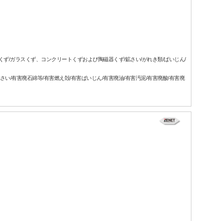
属くず/ガラスくず、コンクリートくずおよび陶磁器くず/鉱さい/がれき類/ばいじん/
さい/有害廃石綿等/有害燃え殻/有害ばいじん/有害廃油/有害汚泥/有害廃酸/有害廃