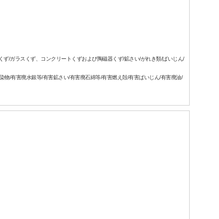
属くず/ガラスくず、コンクリートくずおよび陶磁器くず/鉱さい/がれき類/ばいじん/
汚染物/有害廃水銀等/有害鉱さい/有害廃石綿等/有害燃え殻/有害ばいじん/有害廃油/