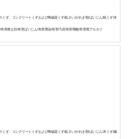
ラスくず、コンクリートくずおよび陶磁器くず/鉱さい/がれき類/ばいじん/紙くず/木
/有害燃え殻/有害ばいじん/有害廃油/有害汚泥/有害廃酸/有害廃アルカリ
ラスくず、コンクリートくずおよび陶磁器くず/鉱さい/がれき類/ばいじん/木くず/繊