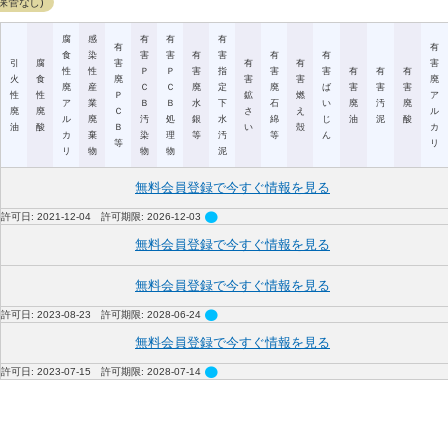
保管なし)
腐
感
有
有
有
有
有
食
染
害
害
有
害
有
有
引
腐
害
有
有
害
性
性
Ｐ
Ｐ
害
指
害
害
有
有
有
火
食
廃
害
害
廃
廃
産
Ｃ
Ｃ
廃
定
廃
ば
害
害
害
性
性
Ｐ
鉱
燃
ア
ア
業
Ｂ
Ｂ
水
下
石
い
廃
汚
廃
廃
廃
Ｃ
さ
え
ル
ル
廃
汚
処
銀
水
綿
じ
油
泥
酸
油
酸
Ｂ
い
殻
カ
カ
棄
染
理
等
汚
等
ん
等
リ
リ
物
物
物
泥
無料会員登録で今すぐ情報を見る
circle
許可日: 2021-12-04 許可期限: 2026-12-03
無料会員登録で今すぐ情報を見る
無料会員登録で今すぐ情報を見る
circle
許可日: 2023-08-23 許可期限: 2028-06-24
無料会員登録で今すぐ情報を見る
circle
許可日: 2023-07-15 許可期限: 2028-07-14