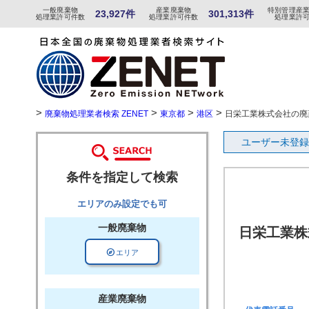
一般
廃棄物
産
業
廃
棄物
特
別
管
理産
23,927件
301,313件
処理業許可件数
処理業許可件数
処理業許
>
>
>
>
廃棄物処理業者検索 ZENET
東京都
港区
日栄工業株式会社の廃
ユーザー未登録
条件を指定して検索
エリアのみ設定でも可
一般廃棄物
日栄工業株
explore
エリア
産業廃棄物