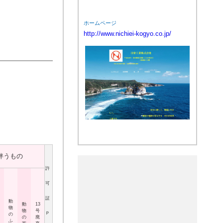
ホームページ
http://www.nichiei-kogyo.co.jp/
伴うもの
許
可
証
動
動
13
物
物
号
Ｐ
の
の
廃
ふ