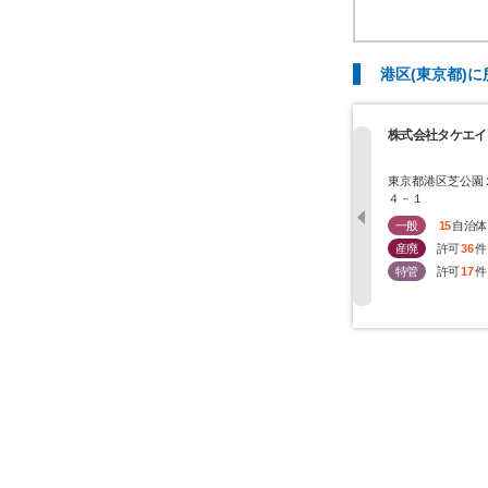
港区(東京都)
株式会社タケエイ
東京都港区芝公園
４－１
一般
15
自治体
産廃
許可
36
件
特管
許可
17
件