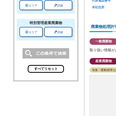
代表電話番号
explore
data_info_alert
エリア
詳細
本社住所
特別管理
産業廃棄物
廃棄物処理許
explore
data_info_alert
エリア
詳細
一般廃棄物
取り扱い情報が
産業廃棄物
収集・運搬(積替え