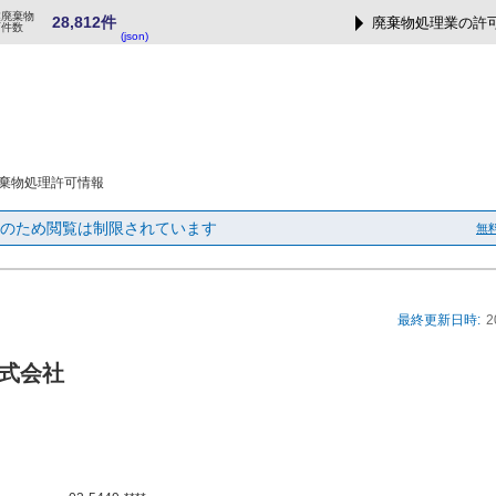
業廃棄物
28,812件
廃棄物処理業の許
可件数
(json)
棄物処理許可情報
のため閲覧は制限されています
無
最終更新日時:
2
式会社