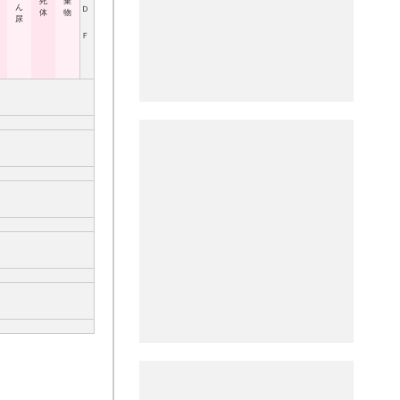
死
棄
ん
Ｄ
体
物
尿
Ｆ