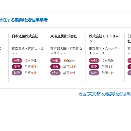
に所在する廃棄物処理事業者
日本道路株式会社
東港金属株式会社
株式会社Ｌａｎｄｅ
日
ｏ
社
２－
東京都港区芝浦１－２
東京都大田区京浜島２
東京都港区六本木７－
東
－３
－２０－４
１５－１４
－
一般
0
自治体
一般
0
自治体
一般
0
自治体
産廃
許可
67
件
産廃
許可
11
件
産廃
許可
1
件
特管
許可
0
件
特管
許可
0
件
特管
許可
0
件
港区(東京都)の廃棄物処理事