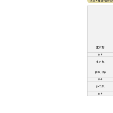
収集・運搬(積替え
東京都
備考
東京都
神奈川県
備考
静岡県
備考