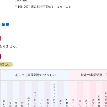
03-5449-****
〒108-0074 東京都港区高輪３－１９－１５
可情報
ありません。
保管なし)
あらゆる事業活動に伴うもの
特定の事業活動に
ガ
ラ
ス
廃
コ
動
プ
ン
動
物
廃
ラ
ゴ
金
ク
が
ば
繊
植
系
燃
ア
鉱
紙
木
汚
廃
廃
ス
ム
属
リ
れ
い
維
物
固
え
ル
さ
く
く
泥
油
酸
チ
く
く
ー
き
じ
く
性
形