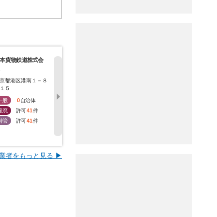
本貨物鉄道株式会
日軽物流株式会社
東亜道路工業株式会
菱化ロジテ
社
会社
京都港区港南１－８
東京都港区新橋一丁目
東京都港区六本木七丁
東京都港区
１５
１番１３号
目３番７号
１－３０
一般
0
自治体
一般
0
自治体
一般
0
自治体
一般
0
産廃
許可
41
件
産廃
許可
35
件
産廃
許可
44
件
産廃
許
特管
許可
41
件
特管
許可
2
件
特管
許可
0
件
特管
許
業者をもっと見る ▶