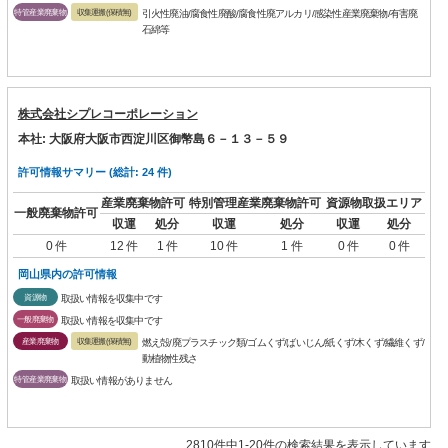
特管産業廃棄物
収集運搬(保積無)
引火性廃油/腐食性廃酸/腐食性廃アルカリ/感染性産業廃棄物/有害廃
石綿等
株式会社シプレコーポレーション
本社: 大阪府大阪市西淀川区御幣島６－１３－５９
許可情報サマリー (総計: 24 件)
産業廃棄物許可
特別管理産業廃棄物許可
資源物取扱エリア
一般廃棄物許可
収運
処分
収運
処分
収運
処分
0 件
12 件
1 件
10 件
1 件
0 件
0 件
岡山県内の許可情報
資源物
取扱い情報を収集中です
一般廃棄物
取扱い情報を収集中です
産業廃棄物
収集運搬(保積無)
燃え殻/廃プラスチック類/ゴムくず/ばいじん/紙くず/木くず/繊維くず/
動植物性残さ
特管産業廃棄物
取扱い情報がありません
2810件中1-20件の検索結果を表示しています