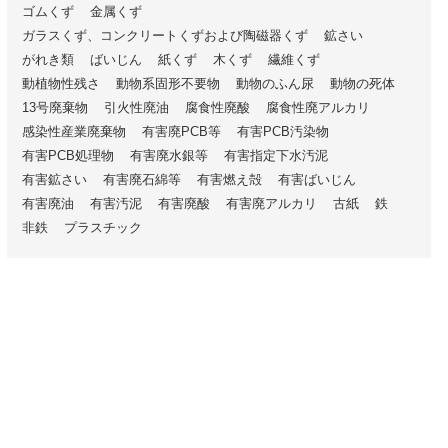
ゴムくず
金属くず
ガラスくず、コンクリートくずおよび陶磁器くず
鉱さい
がれき類
ばいじん
紙くず
木くず
繊維くず
動植物性残さ
動物系固形不要物
動物のふん尿
動物の死体
13号廃棄物
引火性廃油
腐食性廃酸
腐食性廃アルカリ
感染性産業廃棄物
有害廃PCB等
有害PCB汚染物
有害PCB処理物
有害廃水銀等
有害指定下水汚泥
有害鉱さい
有害廃石綿等
有害燃え殻
有害ばいじん
有害廃油
有害汚泥
有害廃酸
有害廃アルカリ
古紙
鉄
非鉄
プラスチック