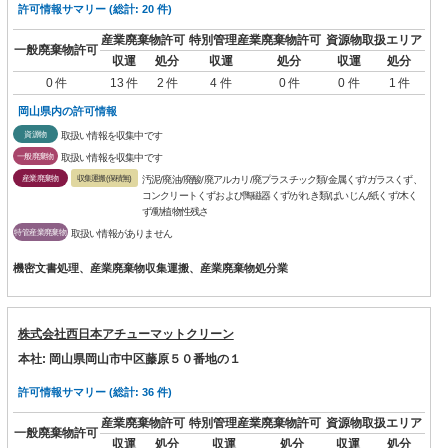
許可情報サマリー (総計: 20 件)
産業廃棄物許可
特別管理産業廃棄物許可
資源物取扱エリア
一般廃棄物許可
収運
処分
収運
処分
収運
処分
0 件
13 件
2 件
4 件
0 件
0 件
1 件
岡山県内の許可情報
資源物
取扱い情報を収集中です
一般廃棄物
取扱い情報を収集中です
産業廃棄物
収集運搬(保積無)
汚泥/廃油/廃酸/廃アルカリ/廃プラスチック類/金属くず/ガラスくず、
コンクリートくずおよび陶磁器くず/がれき類/ばいじん/紙くず/木く
ず/動植物性残さ
特管産業廃棄物
取扱い情報がありません
機密文書処理、産業廃棄物収集運搬、産業廃棄物処分業
株式会社西日本アチューマットクリーン
本社: 岡山県岡山市中区藤原５０番地の１
許可情報サマリー (総計: 36 件)
産業廃棄物許可
特別管理産業廃棄物許可
資源物取扱エリア
一般廃棄物許可
収運
処分
収運
処分
収運
処分