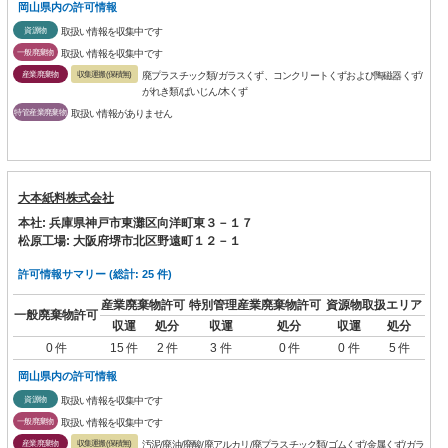
岡山県内の許可情報
資源物
取扱い情報を収集中です
一般廃棄物
取扱い情報を収集中です
産業廃棄物
収集運搬(保積無)
廃プラスチック類/ガラスくず、コンクリートくずおよび陶磁器くず/
がれき類/ばいじん/木くず
特管産業廃棄物
取扱い情報がありません
大本紙料株式会社
本社: 兵庫県神戸市東灘区向洋町東３－１７
松原工場: 大阪府堺市北区野遠町１２－１
許可情報サマリー (総計: 25 件)
産業廃棄物許可
特別管理産業廃棄物許可
資源物取扱エリア
一般廃棄物許可
収運
処分
収運
処分
収運
処分
0 件
15 件
2 件
3 件
0 件
0 件
5 件
岡山県内の許可情報
資源物
取扱い情報を収集中です
一般廃棄物
取扱い情報を収集中です
産業廃棄物
収集運搬(保積無)
汚泥/廃油/廃酸/廃アルカリ/廃プラスチック類/ゴムくず/金属くず/ガラ