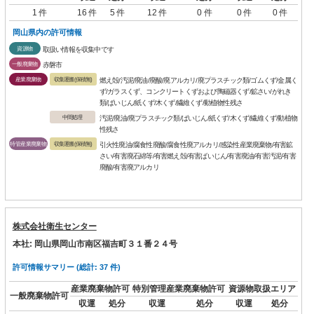
1 件
16 件
5 件
12 件
0 件
0 件
0 件
岡山県内の許可情報
資源物
取扱い情報を収集中です
一般廃棄物
赤磐市
産業廃棄物
収集運搬(保積無)
燃え殻/汚泥/廃油/廃酸/廃アルカリ/廃プラスチック類/ゴムくず/金属く
ず/ガラスくず、コンクリートくずおよび陶磁器くず/鉱さい/がれき
類/ばいじん/紙くず/木くず/繊維くず/動植物性残さ
中間処理
汚泥/廃油/廃プラスチック類/ばいじん/紙くず/木くず/繊維くず/動植物
性残さ
特管産業廃棄物
収集運搬(保積無)
引火性廃油/腐食性廃酸/腐食性廃アルカリ/感染性産業廃棄物/有害鉱
さい/有害廃石綿等/有害燃え殻/有害ばいじん/有害廃油/有害汚泥/有害
廃酸/有害廃アルカリ
株式会社衛生センター
本社: 岡山県岡山市南区福吉町３１番２４号
許可情報サマリー (総計: 37 件)
産業廃棄物許可
特別管理産業廃棄物許可
資源物取扱エリア
一般廃棄物許可
収運
処分
収運
処分
収運
処分