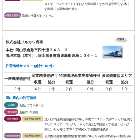
スくず、コンクリートくずおよび陶磁器くず/がれき類/紙くず/木く
ず/繊維くず/動植物性残さ
特管産業廃棄物
取扱い情報がありません
株式会社フルカワ商事
本社: 岡山県倉敷市四十瀬３４３－３
管理本部（本社）: 岡山県倉敷市連島町連島１０６－１
許可情報サマリー (総計: 10 件)
産業廃棄物許可
特別管理産業廃棄物許可
資源物取扱エリア
一般廃棄物許可
収運
処分
収運
処分
収運
処分
2 件
4 件
1 件
2 件
0 件
0 件
1 件
岡山県内の許可情報
資源物
古紙 / プラスチック
一般廃棄物
倉敷市 / 早島町
産業廃棄物
収集運搬(保積無)
燃え殻/汚泥/廃油/廃酸/廃アルカリ/廃プラスチック類/ゴムくず/金属く
ず/ガラスくず、コンクリートくずおよび陶磁器くず/鉱さい/がれき
類/ばいじん/紙くず/木くず/繊維くず/動植物性残さ
特管産業廃棄物
収集運搬(保積無)
引火性廃油/腐食性廃酸/腐食性廃アルカリ/有害廃水銀等/有害廃石綿