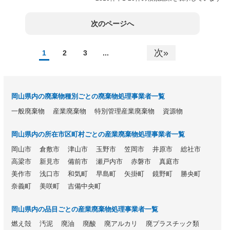
次のページへ
次»
1
2
3
...
岡山県内の廃棄物種別ごとの廃棄物処理事業者一覧
一般廃棄物
産業廃棄物
特別管理産業廃棄物
資源物
岡山県内の所在市区町村ごとの産業廃棄物処理事業者一覧
岡山市
倉敷市
津山市
玉野市
笠岡市
井原市
総社市
高梁市
新見市
備前市
瀬戸内市
赤磐市
真庭市
美作市
浅口市
和気町
早島町
矢掛町
鏡野町
勝央町
奈義町
美咲町
吉備中央町
岡山県内の品目ごとの産業廃棄物処理事業者一覧
燃え殻
汚泥
廃油
廃酸
廃アルカリ
廃プラスチック類