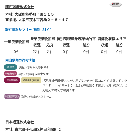
関西興産株式会社
本社: 大阪府能勢町下田１１５
事業場: 大阪府茨木市宮島２－８－４７
許可情報サマリー (総計: 24 件)
産業廃棄物許可
特別管理産業廃棄物許可
資源物取扱エリア
一般廃棄物許可
収運
処分
収運
処分
収運
処分
0 件
22 件
2 件
0 件
0 件
0 件
0 件
岡山県内の許可情報
資源物
取扱い情報を収集中です
一般廃棄物
取扱い情報を収集中です
産業廃棄物
収集運搬(保積無)
汚泥/廃油/廃酸/廃アルカリ/廃プラスチック類/ゴムくず/金属くず/ガラ
スくず、コンクリートくずおよび陶磁器くず/鉱さい/がれき類/ばいじ
ん/紙くず/木くず/繊維くず
特管産業廃棄物
取扱い情報がありません
日本通運株式会社
本社: 東京都千代田区神田和泉町２