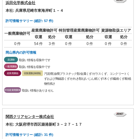
浜田化学株式会社
本社: 兵庫県尼崎市東海岸町１－４
許可情報サマリー (総計: 57 件)
産業廃棄物許可
特別管理産業廃棄物許可
資源物取扱エリア
一般廃棄物許可
収運
処分
収運
処分
収運
処分
0 件
54 件
3 件
0 件
0 件
0 件
0 件
岡山県内の許可情報
資源物
取扱い情報を収集中です
一般廃棄物
取扱い情報を収集中です
産業廃棄物
収集運搬(保積無)
汚泥/廃油/廃プラスチック類/金属くず/ガラスくず、コンクリートく
ずおよび陶磁器くず/がれき類/ばいじん/紙くず/木くず/繊維くず/動植
物性残さ
特管産業廃棄物
取扱い情報がありません
関西クリアセンター株式会社
本社: 大阪府堺市西区築港新町３－２７－１７
許可情報サマリー (総計: 31 件)