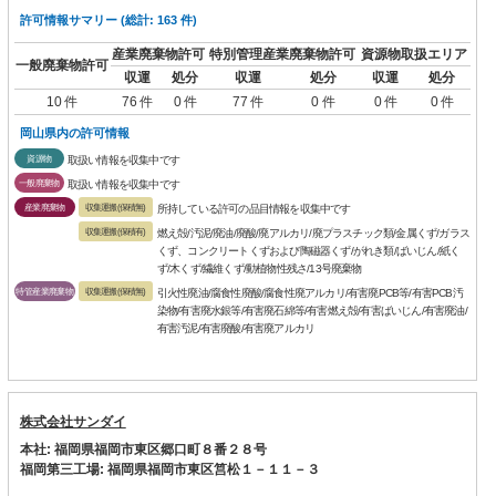
許可情報サマリー (総計: 163 件)
産業廃棄物許可
特別管理産業廃棄物許可
資源物取扱エリア
一般廃棄物許可
収運
処分
収運
処分
収運
処分
10 件
76 件
0 件
77 件
0 件
0 件
0 件
岡山県内の許可情報
資源物
取扱い情報を収集中です
一般廃棄物
取扱い情報を収集中です
産業廃棄物
収集運搬(保積無)
所持している許可の品目情報を収集中です
収集運搬(保積有)
燃え殻/汚泥/廃油/廃酸/廃アルカリ/廃プラスチック類/金属くず/ガラス
くず、コンクリートくずおよび陶磁器くず/がれき類/ばいじん/紙く
ず/木くず/繊維くず/動植物性残さ/13号廃棄物
特管産業廃棄物
収集運搬(保積無)
引火性廃油/腐食性廃酸/腐食性廃アルカリ/有害廃PCB等/有害PCB汚
染物/有害廃水銀等/有害廃石綿等/有害燃え殻/有害ばいじん/有害廃油/
有害汚泥/有害廃酸/有害廃アルカリ
株式会社サンダイ
本社: 福岡県福岡市東区郷口町８番２８号
福岡第三工場: 福岡県福岡市東区筥松１－１１－３