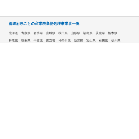
都道府県ごとの産業廃棄物処理事業者一覧
北海道
青森県
岩手県
宮城県
秋田県
山形県
福島県
茨城県
栃木県
群馬県
埼玉県
千葉県
東京都
神奈川県
新潟県
富山県
石川県
福井県
山梨県
長野県
岐阜県
静岡県
愛知県
三重県
滋賀県
京都府
大阪府
兵庫県
奈良県
和歌山県
鳥取県
島根県
岡山県
広島県
山口県
徳島県
香川県
愛媛県
高知県
福岡県
佐賀県
長崎県
熊本県
大分県
宮崎県
鹿児島県
沖縄県
許可自治体である市ごとの産業廃棄物処理事業者一覧
札幌市
旭川市
函館市
青森市
八戸市
盛岡市
仙台市
秋田市
山形市
郡山市
いわき市
福島市
宇都宮市
前橋市
高崎市
さいたま市
川越市
越谷市
川口市
千葉市
船橋市
柏市
八王子市
横浜市
川崎市
相模原市
横須賀市
新潟市
富山市
金沢市
福井市
甲府市
長野市
岐阜市
静岡市
浜松市
名古屋市
豊田市
豊橋市
岡崎市
大津市
京都市
大阪市
堺市
高槻市
東大阪市
豊中市
枚方市
八尾市
寝屋川市
神戸市
姫路市
西宮市
尼崎市
明石市
奈良市
和歌山市
鳥取市
松江市
岡山市
倉敷市
広島市