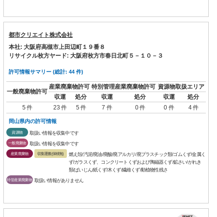
都市クリエイト株式会社
本社: 大阪府高槻市上田辺町１９番８
リサイクル枚方ヤード: 大阪府枚方市春日北町５－１０－３
許可情報サマリー (総計: 44 件)
産業廃棄物許可
特別管理産業廃棄物許可
資源物取扱エリア
一般廃棄物許可
収運
処分
収運
処分
収運
処分
5 件
23 件
5 件
7 件
0 件
0 件
4 件
岡山県内の許可情報
資源物
取扱い情報を収集中です
一般廃棄物
取扱い情報を収集中です
産業廃棄物
収集運搬(保積無)
燃え殻/汚泥/廃油/廃酸/廃アルカリ/廃プラスチック類/ゴムくず/金属く
ず/ガラスくず、コンクリートくずおよび陶磁器くず/鉱さい/がれき
類/ばいじん/紙くず/木くず/繊維くず/動植物性残さ
特管産業廃棄物
取扱い情報がありません