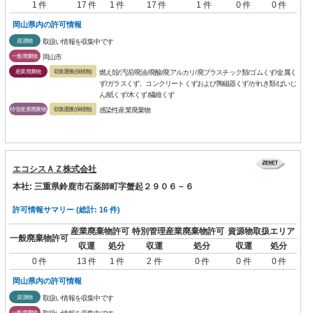
1 件
17 件
1 件
17 件
1 件
0 件
0 件
岡山県内の許可情報
資源物
取扱い情報を収集中です
一般廃棄物
岡山市
産業廃棄物
収集運搬(保積無)
燃え殻/汚泥/廃油/廃酸/廃アルカリ/廃プラスチック類/ゴムくず/金属く
ず/ガラスくず、コンクリートくずおよび陶磁器くず/がれき類/ばいじ
ん/紙くず/木くず/繊維くず
特管産業廃棄物
収集運搬(保積無)
感染性産業廃棄物
エコシスＡＺ株式会社
本社: 三重県鈴鹿市石薬師町字蟹起２９０６－６
許可情報サマリー (総計: 16 件)
産業廃棄物許可
特別管理産業廃棄物許可
資源物取扱エリア
一般廃棄物許可
収運
処分
収運
処分
収運
処分
0 件
13 件
1 件
2 件
0 件
0 件
0 件
岡山県内の許可情報
資源物
取扱い情報を収集中です
一般廃棄物