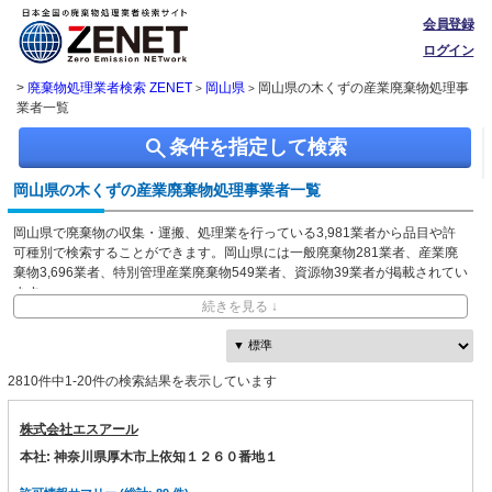
会員登録
ログイン
>
廃棄物処理業者検索 ZENET
岡山県
岡山県の木くずの産業廃棄物処理事
>
>
業者一覧
search
条件を指定して検索
岡山県の木くずの産業廃棄物処理事業者一覧
岡山県で廃棄物の収集・運搬、処理業を行っている3,981業者から品目や許
可種別で検索することができます。岡山県には一般廃棄物281業者、産業廃
棄物3,696業者、特別管理産業廃棄物549業者、資源物39業者が掲載されてい
ます。
続きを見る ↓
ZENETでは独自に収集した、本社・事業所の所在地、都道府県や市区町村ご
との取り扱い品目情報を無料で閲覧できます。
2810件中1-20件の検索結果を表示しています
株式会社エスアール
本社: 神奈川県厚木市上依知１２６０番地１