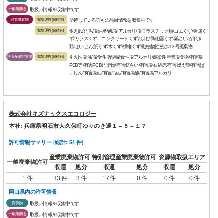
一般廃棄物
取扱い情報を収集中です
産業廃棄物
収集運搬(保積無)
所持している許可の品目情報を収集中です
収集運搬(保積有)
燃え殻/汚泥/廃油/廃酸/廃アルカリ/廃プラスチック類/ゴムくず/金属く
ず/ガラスくず、コンクリートくずおよび陶磁器くず/鉱さい/がれき
類/ばいじん/紙くず/木くず/繊維くず/動植物性残さ/13号廃棄物
特管産業廃棄物
収集運搬(保積有)
引火性廃油/腐食性廃酸/腐食性廃アルカリ/感染性産業廃棄物/有害廃
PCB等/有害PCB汚染物/有害鉱さい/有害廃石綿等/有害燃え殻/有害ば
いじん/有害廃油/有害汚泥/有害廃酸/有害廃アルカリ
株式会社キズナックスエコロジー
本社: 兵庫県明石市大久保町ゆりのき通１－５－１７
許可情報サマリー (総計: 54 件)
産業廃棄物許可
特別管理産業廃棄物許可
資源物取扱エリア
一般廃棄物許可
収運
処分
収運
処分
収運
処分
1 件
33 件
3 件
17 件
0 件
0 件
0 件
岡山県内の許可情報
資源物
取扱い情報を収集中です
一般廃棄物
取扱い情報を収集中です