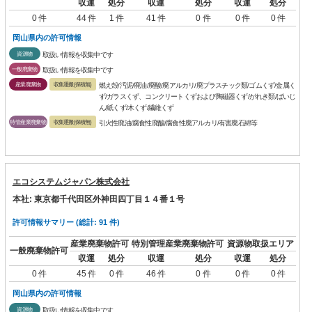
収運
処分
収運
処分
収運
処分
0 件
44 件
1 件
41 件
0 件
0 件
0 件
岡山県内の許可情報
資源物
取扱い情報を収集中です
一般廃棄物
取扱い情報を収集中です
産業廃棄物
収集運搬(保積無)
燃え殻/汚泥/廃油/廃酸/廃アルカリ/廃プラスチック類/ゴムくず/金属く
ず/ガラスくず、コンクリートくずおよび陶磁器くず/がれき類/ばいじ
ん/紙くず/木くず/繊維くず
特管産業廃棄物
収集運搬(保積無)
引火性廃油/腐食性廃酸/腐食性廃アルカリ/有害廃石綿等
エコシステムジャパン株式会社
本社: 東京都千代田区外神田四丁目１４番１号
許可情報サマリー (総計: 91 件)
産業廃棄物許可
特別管理産業廃棄物許可
資源物取扱エリア
一般廃棄物許可
収運
処分
収運
処分
収運
処分
0 件
45 件
0 件
46 件
0 件
0 件
0 件
岡山県内の許可情報
資源物
取扱い情報を収集中です