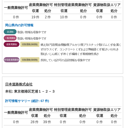
産業廃棄物許可
特別管理産業廃棄物許可
資源物取扱エリア
一般廃棄物許可
収運
処分
収運
処分
収運
処分
0 件
19 件
2 件
10 件
0 件
0 件
0 件
岡山県内の許可情報
資源物
取扱い情報を収集中です
一般廃棄物
取扱い情報を収集中です
産業廃棄物
収集運搬(保積無)
燃え殻/汚泥/廃油/廃酸/廃アルカリ/廃プラスチック類/ゴムくず/金属く
ず/ガラスくず、コンクリートくずおよび陶磁器くず/鉱さい/がれき
類/ばいじん/紙くず/木くず/繊維くず/動植物性残さ
特管産業廃棄物
収集運搬(保積無)
所持している許可の品目情報を収集中です
日本道路株式会社
本社: 東京都港区芝浦１－２－３
許可情報サマリー (総計: 67 件)
産業廃棄物許可
特別管理産業廃棄物許可
資源物取扱エリア
一般廃棄物許可
収運
処分
収運
処分
収運
処分
0 件
28 件
39 件
0 件
0 件
0 件
0 件