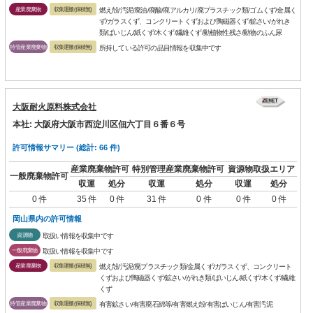
産業廃棄物
収集運搬(保積無)
燃え殻/汚泥/廃油/廃酸/廃アルカリ/廃プラスチック類/ゴムくず/金属く
ず/ガラスくず、コンクリートくずおよび陶磁器くず/鉱さい/がれき
類/ばいじん/紙くず/木くず/繊維くず/動植物性残さ/動物のふん尿
特管産業廃棄物
収集運搬(保積無)
所持している許可の品目情報を収集中です
大阪耐火原料株式会社
本社: 大阪府大阪市西淀川区佃六丁目６番６号
許可情報サマリー (総計: 66 件)
産業廃棄物許可
特別管理産業廃棄物許可
資源物取扱エリア
一般廃棄物許可
収運
処分
収運
処分
収運
処分
0 件
35 件
0 件
31 件
0 件
0 件
0 件
岡山県内の許可情報
資源物
取扱い情報を収集中です
一般廃棄物
取扱い情報を収集中です
産業廃棄物
収集運搬(保積無)
燃え殻/汚泥/廃プラスチック類/金属くず/ガラスくず、コンクリート
くずおよび陶磁器くず/鉱さい/がれき類/ばいじん/紙くず/木くず/繊維
くず
特管産業廃棄物
収集運搬(保積無)
有害鉱さい/有害廃石綿等/有害燃え殻/有害ばいじん/有害汚泥