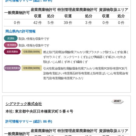
許可情報サマリー (総計: 89 件)
産業廃棄物許可
特別管理産業廃棄物許可
資源物取扱エリア
一般廃棄物許可
収運
処分
収運
処分
収運
処分
0 件
42 件
5 件
39 件
3 件
0 件
0 件
岡山県内の許可情報
資源物
取扱い情報を収集中です
一般廃棄物
取扱い情報を収集中です
産業廃棄物
収集運搬(保積無)
燃え殻/汚泥/廃油/廃酸/廃アルカリ/廃プラスチック類/ゴムくず/金属く
ず/ガラスくず、コンクリートくずおよび陶磁器くず/鉱さい/がれき
類/ばいじん/紙くず/木くず/繊維くず
特管産業廃棄物
収集運搬(保積無)
引火性廃油/腐食性廃酸/腐食性廃アルカリ/有害廃PCB等/有害PCB汚
染物/有害鉱さい/有害廃石綿等/有害燃え殻/有害ばいじん/有害廃油/有
害汚泥/有害廃酸/有害廃アルカリ
シグマテック株式会社
本社: 東京都中央区日本橋富沢町５番４号
許可情報サマリー (総計: 86 件)
産業廃棄物許可
特別管理産業廃棄物許可
資源物取扱エリア
一般廃棄物許可