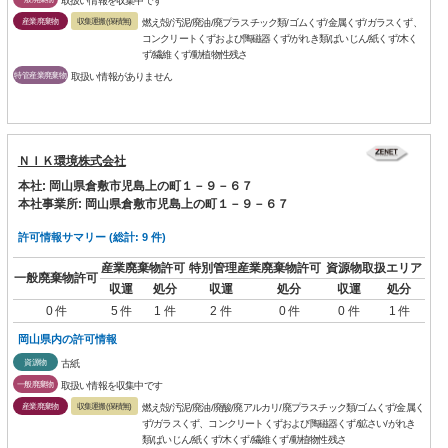
取扱い情報を収集中です
産業廃棄物
収集運搬(保積無)
燃え殻/汚泥/廃油/廃プラスチック類/ゴムくず/金属くず/ガラスくず、
コンクリートくずおよび陶磁器くず/がれき類/ばいじん/紙くず/木く
ず/繊維くず/動植物性残さ
特管産業廃棄物
取扱い情報がありません
ＮＩＫ環境株式会社
本社: 岡山県倉敷市児島上の町１－９－６７
本社事業所: 岡山県倉敷市児島上の町１－９－６７
許可情報サマリー (総計: 9 件)
産業廃棄物許可
特別管理産業廃棄物許可
資源物取扱エリア
一般廃棄物許可
収運
処分
収運
処分
収運
処分
0 件
5 件
1 件
2 件
0 件
0 件
1 件
岡山県内の許可情報
資源物
古紙
一般廃棄物
取扱い情報を収集中です
産業廃棄物
収集運搬(保積無)
燃え殻/汚泥/廃油/廃酸/廃アルカリ/廃プラスチック類/ゴムくず/金属く
ず/ガラスくず、コンクリートくずおよび陶磁器くず/鉱さい/がれき
類/ばいじん/紙くず/木くず/繊維くず/動植物性残さ