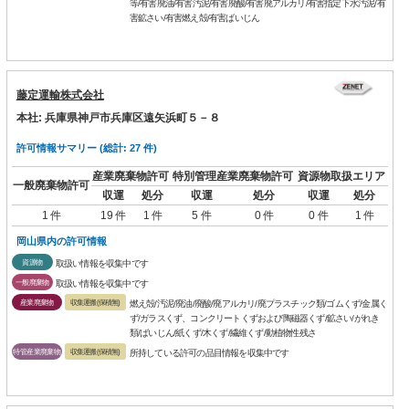
等/有害廃油/有害汚泥/有害廃酸/有害廃アルカリ/有害指定下水汚泥/有
害鉱さい/有害燃え殻/有害ばいじん
藤定運輸株式会社
本社: 兵庫県神戸市兵庫区遠矢浜町５－８
許可情報サマリー (総計: 27 件)
産業廃棄物許可
特別管理産業廃棄物許可
資源物取扱エリア
一般廃棄物許可
収運
処分
収運
処分
収運
処分
1 件
19 件
1 件
5 件
0 件
0 件
1 件
岡山県内の許可情報
資源物
取扱い情報を収集中です
一般廃棄物
取扱い情報を収集中です
産業廃棄物
収集運搬(保積無)
燃え殻/汚泥/廃油/廃酸/廃アルカリ/廃プラスチック類/ゴムくず/金属く
ず/ガラスくず、コンクリートくずおよび陶磁器くず/鉱さい/がれき
類/ばいじん/紙くず/木くず/繊維くず/動植物性残さ
特管産業廃棄物
収集運搬(保積無)
所持している許可の品目情報を収集中です