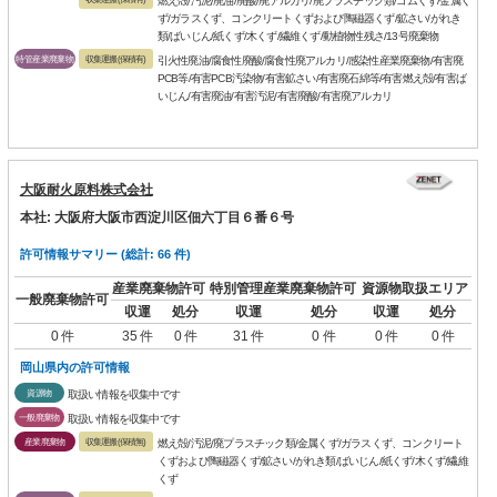
燃え殻/汚泥/廃油/廃酸/廃アルカリ/廃プラスチック類/ゴムくず/金属く
ず/ガラスくず、コンクリートくずおよび陶磁器くず/鉱さい/がれき
類/ばいじん/紙くず/木くず/繊維くず/動植物性残さ/13号廃棄物
特管産業廃棄物
収集運搬(保積有)
引火性廃油/腐食性廃酸/腐食性廃アルカリ/感染性産業廃棄物/有害廃
PCB等/有害PCB汚染物/有害鉱さい/有害廃石綿等/有害燃え殻/有害ば
いじん/有害廃油/有害汚泥/有害廃酸/有害廃アルカリ
大阪耐火原料株式会社
本社: 大阪府大阪市西淀川区佃六丁目６番６号
許可情報サマリー (総計: 66 件)
産業廃棄物許可
特別管理産業廃棄物許可
資源物取扱エリア
一般廃棄物許可
収運
処分
収運
処分
収運
処分
0 件
35 件
0 件
31 件
0 件
0 件
0 件
岡山県内の許可情報
資源物
取扱い情報を収集中です
一般廃棄物
取扱い情報を収集中です
産業廃棄物
収集運搬(保積無)
燃え殻/汚泥/廃プラスチック類/金属くず/ガラスくず、コンクリート
くずおよび陶磁器くず/鉱さい/がれき類/ばいじん/紙くず/木くず/繊維
くず