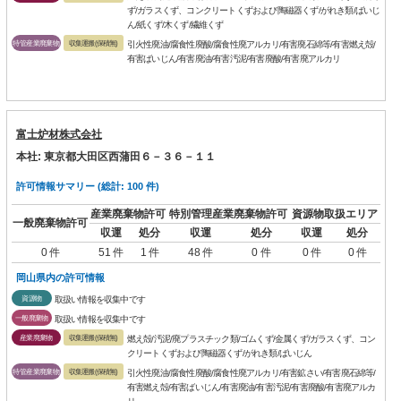
ず/ガラスくず、コンクリートくずおよび陶磁器くず/がれき類/ばいじ
ん/紙くず/木くず/繊維くず
特管産業廃棄物
収集運搬(保積無)
引火性廃油/腐食性廃酸/腐食性廃アルカリ/有害廃石綿等/有害燃え殻/
有害ばいじん/有害廃油/有害汚泥/有害廃酸/有害廃アルカリ
富士炉材株式会社
本社: 東京都大田区西蒲田６－３６－１１
許可情報サマリー (総計: 100 件)
産業廃棄物許可
特別管理産業廃棄物許可
資源物取扱エリア
一般廃棄物許可
収運
処分
収運
処分
収運
処分
0 件
51 件
1 件
48 件
0 件
0 件
0 件
岡山県内の許可情報
資源物
取扱い情報を収集中です
一般廃棄物
取扱い情報を収集中です
産業廃棄物
収集運搬(保積無)
燃え殻/汚泥/廃プラスチック類/ゴムくず/金属くず/ガラスくず、コン
クリートくずおよび陶磁器くず/がれき類/ばいじん
特管産業廃棄物
収集運搬(保積無)
引火性廃油/腐食性廃酸/腐食性廃アルカリ/有害鉱さい/有害廃石綿等/
有害燃え殻/有害ばいじん/有害廃油/有害汚泥/有害廃酸/有害廃アルカ