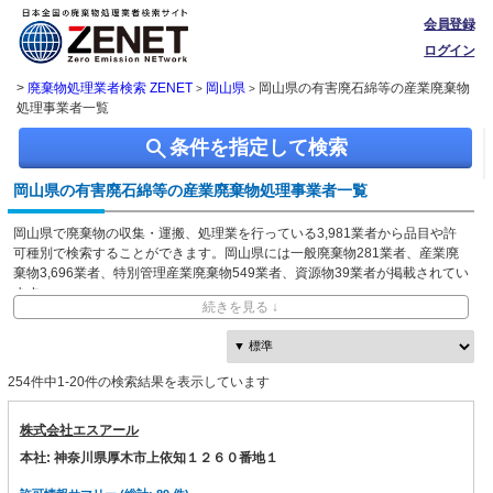
会員登録
ログイン
>
廃棄物処理業者検索 ZENET
岡山県
岡山県の有害廃石綿等の産業廃棄物
>
>
処理事業者一覧
search
条件を指定して検索
岡山県の有害廃石綿等の産業廃棄物処理事業者一覧
岡山県で廃棄物の収集・運搬、処理業を行っている3,981業者から品目や許
可種別で検索することができます。岡山県には一般廃棄物281業者、産業廃
棄物3,696業者、特別管理産業廃棄物549業者、資源物39業者が掲載されてい
ます。
続きを見る ↓
ZENETでは独自に収集した、本社・事業所の所在地、都道府県や市区町村ご
との取り扱い品目情報を無料で閲覧できます。
254件中1-20件の検索結果を表示しています
株式会社エスアール
本社: 神奈川県厚木市上依知１２６０番地１