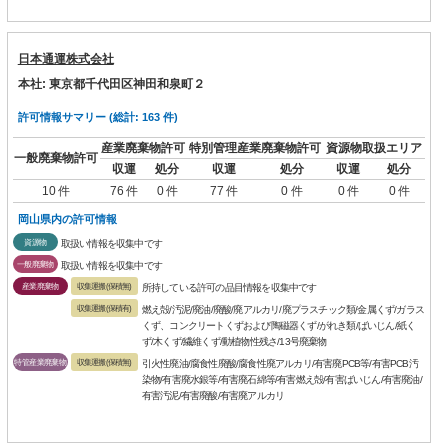
日本通運株式会社
本社: 東京都千代田区神田和泉町２
許可情報サマリー (総計: 163 件)
産業廃棄物許可
特別管理産業廃棄物許可
資源物取扱エリア
一般廃棄物許可
収運
処分
収運
処分
収運
処分
10 件
76 件
0 件
77 件
0 件
0 件
0 件
岡山県内の許可情報
資源物
取扱い情報を収集中です
一般廃棄物
取扱い情報を収集中です
産業廃棄物
収集運搬(保積無)
所持している許可の品目情報を収集中です
収集運搬(保積有)
燃え殻/汚泥/廃油/廃酸/廃アルカリ/廃プラスチック類/金属くず/ガラス
くず、コンクリートくずおよび陶磁器くず/がれき類/ばいじん/紙く
ず/木くず/繊維くず/動植物性残さ/13号廃棄物
特管産業廃棄物
収集運搬(保積無)
引火性廃油/腐食性廃酸/腐食性廃アルカリ/有害廃PCB等/有害PCB汚
染物/有害廃水銀等/有害廃石綿等/有害燃え殻/有害ばいじん/有害廃油/
有害汚泥/有害廃酸/有害廃アルカリ