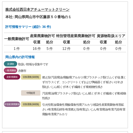
株式会社西日本アチューマットクリーン
本社: 岡山県岡山市中区藤原５０番地の１
許可情報サマリー (総計: 36 件)
産業廃棄物許可
特別管理産業廃棄物許可
資源物取扱エリア
一般廃棄物許可
収運
処分
収運
処分
収運
処分
1 件
16 件
5 件
12 件
0 件
0 件
0 件
岡山県内の許可情報
資源物
取扱い情報を収集中です
一般廃棄物
赤磐市
産業廃棄物
収集運搬(保積無)
燃え殻/汚泥/廃油/廃酸/廃アルカリ/廃プラスチック類/ゴムくず/金属く
ず/ガラスくず、コンクリートくずおよび陶磁器くず/鉱さい/がれき
類/ばいじん/紙くず/木くず/繊維くず/動植物性残さ
中間処理
汚泥/廃油/廃プラスチック類/ばいじん/紙くず/木くず/繊維くず/動植物
性残さ
特管産業廃棄物
収集運搬(保積無)
引火性廃油/腐食性廃酸/腐食性廃アルカリ/感染性産業廃棄物/有害鉱
さい/有害廃石綿等/有害燃え殻/有害ばいじん/有害廃油/有害汚泥/有害
廃酸/有害廃アルカリ