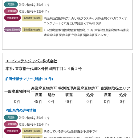
資源物
取扱い情報を収集中です
一般廃棄物
取扱い情報を収集中です
産業廃棄物
収集運搬(保積無)
汚泥/廃油/廃酸/廃アルカリ/廃プラスチック類/金属くず/ガラスくず、
コンクリートくずおよび陶磁器くず/がれき類
特管産業廃棄物
収集運搬(保積無)
引火性廃油/腐食性廃酸/腐食性廃アルカリ/感染性産業廃棄物/有害廃
水銀等/有害廃油/有害汚泥/有害廃酸/有害廃アルカリ
エコシステムジャパン株式会社
本社: 東京都千代田区外神田四丁目１４番１号
許可情報サマリー (総計: 91 件)
産業廃棄物許可
特別管理産業廃棄物許可
資源物取扱エリア
一般廃棄物許可
収運
処分
収運
処分
収運
処分
0 件
45 件
0 件
46 件
0 件
0 件
0 件
岡山県内の許可情報
資源物
取扱い情報を収集中です
一般廃棄物
取扱い情報を収集中です
産業廃棄物
収集運搬(保積無)
所持している許可の品目情報を収集中です
収集運搬(保積有)