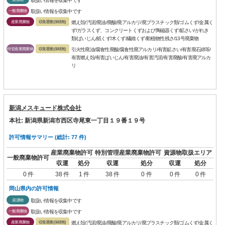
取扱い情報を収集中です
一般廃棄物
取扱い情報を収集中です
産業廃棄物
収集運搬(保積無)
燃え殻/汚泥/廃油/廃酸/廃アルカリ/廃プラスチック類/ゴムくず/金属く
ず/ガラスくず、コンクリートくずおよび陶磁器くず/鉱さい/がれき
類/ばいじん/紙くず/木くず/繊維くず/動植物性残さ/13号廃棄物
特管産業廃棄物
収集運搬(保積無)
引火性廃油/腐食性廃酸/腐食性廃アルカリ/有害鉱さい/有害廃石綿等/
有害燃え殻/有害ばいじん/有害廃油/有害汚泥/有害廃酸/有害廃アルカ
リ
新潟メスキュード株式会社
本社: 新潟県新潟市西区寺尾東一丁目１９番１９号
許可情報サマリー (総計: 77 件)
産業廃棄物許可
特別管理産業廃棄物許可
資源物取扱エリア
一般廃棄物許可
収運
処分
収運
処分
収運
処分
0 件
38 件
1 件
38 件
0 件
0 件
0 件
岡山県内の許可情報
資源物
取扱い情報を収集中です
一般廃棄物
取扱い情報を収集中です
産業廃棄物
収集運搬(保積無)
燃え殻/汚泥/廃油/廃酸/廃アルカリ/廃プラスチック類/ゴムくず/金属く