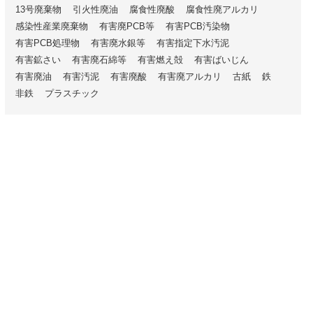
13号廃棄物
引火性廃油
腐食性廃酸
腐食性廃アルカリ
感染性産業廃棄物
有害廃PCB等
有害PCB汚染物
有害PCB処理物
有害廃水銀等
有害指定下水汚泥
有害鉱さい
有害廃石綿等
有害燃え殻
有害ばいじん
有害廃油
有害汚泥
有害廃酸
有害廃アルカリ
古紙
鉄
非鉄
プラスチック