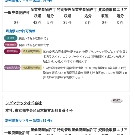
許可情報サマリー (総計: 89 件)
産業廃棄物許可
特別管理産業廃棄物許可
資源物取扱エリア
一般廃棄物許可
収運
処分
収運
処分
収運
処分
0 件
42 件
5 件
39 件
3 件
0 件
0 件
岡山県内の許可情報
資源物
取扱い情報を収集中です
一般廃棄物
取扱い情報を収集中です
産業廃棄物
収集運搬(保積無)
燃え殻/汚泥/廃油/廃酸/廃アルカリ/廃プラスチック類/ゴムくず/金属く
ず/ガラスくず、コンクリートくずおよび陶磁器くず/鉱さい/がれき
類/ばいじん/紙くず/木くず/繊維くず
特管産業廃棄物
収集運搬(保積無)
引火性廃油/腐食性廃酸/腐食性廃アルカリ/有害廃PCB等/有害PCB汚
染物/有害鉱さい/有害廃石綿等/有害燃え殻/有害ばいじん/有害廃油/有
害汚泥/有害廃酸/有害廃アルカリ
シグマテック株式会社
本社: 東京都中央区日本橋富沢町５番４号
許可情報サマリー (総計: 86 件)
産業廃棄物許可
特別管理産業廃棄物許可
資源物取扱エリア
一般廃棄物許可