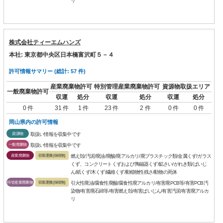
リ
株式会社ティーエムハンズ
本社: 東京都中央区日本橋富沢町５－４
許可情報サマリー (総計: 57 件)
産業廃棄物許可
特別管理産業廃棄物許可
資源物取扱エリア
一般廃棄物許可
収運
処分
収運
処分
収運
処分
0 件
31 件
1 件
23 件
2 件
0 件
0 件
岡山県内の許可情報
資源物
取扱い情報を収集中です
一般廃棄物
取扱い情報を収集中です
産業廃棄物
収集運搬(保積無)
燃え殻/汚泥/廃油/廃酸/廃アルカリ/廃プラスチック類/金属くず/ガラス
くず、コンクリートくずおよび陶磁器くず/鉱さい/がれき類/ばいじ
ん/紙くず/木くず/繊維くず/動植物性残さ/動物の死体
特管産業廃棄物
収集運搬(保積無)
引火性廃油/腐食性廃酸/腐食性廃アルカリ/有害廃PCB等/有害PCB汚
染物/有害廃石綿等/有害燃え殻/有害ばいじん/有害汚泥/有害廃アルカ
リ