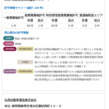
許可情報サマリー (総計: 100 件)
産業廃棄物許可
特別管理産業廃棄物許可
資源物取扱エリア
一般廃棄物許可
収運
処分
収運
処分
収運
処分
1 件
49 件
1 件
49 件
0 件
0 件
0 件
岡山県内の許可情報
資源物
取扱い情報を収集中です
一般廃棄物
美咲町
産業廃棄物
収集運搬(保積有)
燃え殻/汚泥/廃油/廃酸/廃アルカリ/廃プラスチック類/ゴムくず/金属く
ず/ガラスくず、コンクリートくずおよび陶磁器くず/鉱さい/がれき
類/ばいじん/紙くず/木くず/繊維くず/動植物性残さ/動物系固形不要物
中間処理
廃プラスチック類/ゴムくず/金属くず/ガラスくず、コンクリートくず
および陶磁器くず/がれき類/紙くず/木くず/繊維くず
特管産業廃棄物
収集運搬(保積無)
引火性廃油/腐食性廃酸/腐食性廃アルカリ/感染性産業廃棄物/有害廃
PCB等/有害PCB汚染物/有害廃水銀等/有害鉱さい/有害廃石綿等/有害
燃え殻/有害ばいじん/有害廃油/有害汚泥/有害廃酸/有害廃アルカリ
丸両自動車運送株式会社
本社: 静岡県静岡市清水区横砂西町１０－６