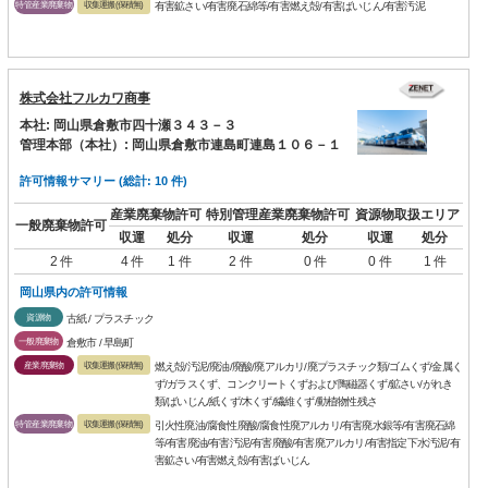
特管産業廃棄物
収集運搬(保積無)
有害鉱さい/有害廃石綿等/有害燃え殻/有害ばいじん/有害汚泥
株式会社フルカワ商事
本社: 岡山県倉敷市四十瀬３４３－３
管理本部（本社）: 岡山県倉敷市連島町連島１０６－１
許可情報サマリー (総計: 10 件)
産業廃棄物許可
特別管理産業廃棄物許可
資源物取扱エリア
一般廃棄物許可
収運
処分
収運
処分
収運
処分
2 件
4 件
1 件
2 件
0 件
0 件
1 件
岡山県内の許可情報
資源物
古紙 / プラスチック
一般廃棄物
倉敷市 / 早島町
産業廃棄物
収集運搬(保積無)
燃え殻/汚泥/廃油/廃酸/廃アルカリ/廃プラスチック類/ゴムくず/金属く
ず/ガラスくず、コンクリートくずおよび陶磁器くず/鉱さい/がれき
類/ばいじん/紙くず/木くず/繊維くず/動植物性残さ
特管産業廃棄物
収集運搬(保積無)
引火性廃油/腐食性廃酸/腐食性廃アルカリ/有害廃水銀等/有害廃石綿
等/有害廃油/有害汚泥/有害廃酸/有害廃アルカリ/有害指定下水汚泥/有
害鉱さい/有害燃え殻/有害ばいじん