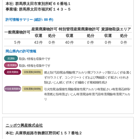
本社: 群馬県太田市東別所町６６番地１
事業場: 群馬県太田市福沢町１４３－５
許可情報サマリー (総計: 88 件)
産業廃棄物許可
特別管理産業廃棄物許可
資源物取扱エリア
一般廃棄物許可
収運
処分
収運
処分
収運
処分
5 件
43 件
0 件
40 件
0 件
0 件
0 件
岡山県内の許可情報
資源物
取扱い情報を収集中です
一般廃棄物
取扱い情報を収集中です
産業廃棄物
収集運搬(保積無)
燃え殻/汚泥/廃油/廃酸/廃アルカリ/廃プラスチック類/ゴムくず/金属く
ず/ガラスくず、コンクリートくずおよび陶磁器くず/鉱さい/がれき
類/ばいじん/紙くず/木くず/繊維くず/動植物性残さ
特管産業廃棄物
収集運搬(保積無)
引火性廃油/腐食性廃酸/腐食性廃アルカリ/有害鉱さい/有害廃石綿等/
有害燃え殻/有害ばいじん/有害廃油/有害汚泥/有害廃酸/有害廃アルカ
リ
ニッポウ興産株式会社
本社: 兵庫県姫路市飾磨区野田町１５７番地２