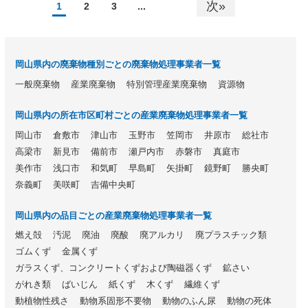
次»
1
2
3
...
岡山県内の廃棄物種別ごとの廃棄物処理事業者一覧
一般廃棄物
産業廃棄物
特別管理産業廃棄物
資源物
岡山県内の所在市区町村ごとの産業廃棄物処理事業者一覧
岡山市
倉敷市
津山市
玉野市
笠岡市
井原市
総社市
高梁市
新見市
備前市
瀬戸内市
赤磐市
真庭市
美作市
浅口市
和気町
早島町
矢掛町
鏡野町
勝央町
奈義町
美咲町
吉備中央町
岡山県内の品目ごとの産業廃棄物処理事業者一覧
燃え殻
汚泥
廃油
廃酸
廃アルカリ
廃プラスチック類
ゴムくず
金属くず
ガラスくず、コンクリートくずおよび陶磁器くず
鉱さい
がれき類
ばいじん
紙くず
木くず
繊維くず
動植物性残さ
動物系固形不要物
動物のふん尿
動物の死体