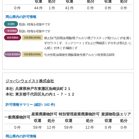
収運
処分
収運
処分
収運
処分
0 件
44 件
1 件
41 件
0 件
0 件
0 件
岡山県内の許可情報
資源物
取扱い情報を収集中です
一般廃棄物
取扱い情報を収集中です
産業廃棄物
収集運搬(保積無)
燃え殻/汚泥/廃油/廃酸/廃アルカリ/廃プラスチック類/ゴムくず/金属く
ず/ガラスくず、コンクリートくずおよび陶磁器くず/がれき類/ばいじ
ん/紙くず/木くず/繊維くず
特管産業廃棄物
収集運搬(保積無)
引火性廃油/腐食性廃酸/腐食性廃アルカリ/有害廃石綿等
ジャパンウェイスト株式会社
本社: 兵庫県神戸市東灘区魚崎浜町２１
本社: 東京都千代田区丸の内１－７－１２
許可情報サマリー (総計: 142 件)
産業廃棄物許可
特別管理産業廃棄物許可
資源物取扱エリア
一般廃棄物許可
収運
処分
収運
処分
収運
処分
0 件
59 件
12 件
59 件
12 件
0 件
0 件
岡山県内の許可情報