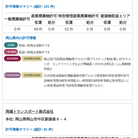
許可情報サマリー (総計: 101 件)
産業廃棄物許可
特別管理産業廃棄物許可
資源物取扱エリア
一般廃棄物許可
収運
処分
収運
処分
収運
処分
0 件
49 件
0 件
52 件
0 件
0 件
0 件
岡山県内の許可情報
資源物
取扱い情報を収集中です
一般廃棄物
取扱い情報を収集中です
産業廃棄物
収集運搬(保積無)
燃え殻/汚泥/廃油/廃酸/廃アルカリ/廃プラスチック類/金属くず/ガラス
くず、コンクリートくずおよび陶磁器くず/がれき類/ばいじん/動植物
性残さ
特管産業廃棄物
収集運搬(保積無)
引火性廃油/腐食性廃酸/腐食性廃アルカリ/有害廃PCB等/有害PCB汚
染物/有害廃水銀等/有害鉱さい/有害廃石綿等/有害燃え殻/有害ばいじ
ん/有害廃油/有害汚泥/有害廃酸/有害廃アルカリ
両備トランスポート株式会社
本社: 岡山県岡山市中区新築港９－４
許可情報サマリー (総計: 81 件)