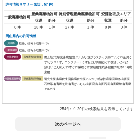
許可情報サマリー (総計: 57 件)
産業廃棄物許可
特別管理産業廃棄物許可
資源物取扱エリア
一般廃棄物許可
収運
処分
収運
処分
収運
処分
0 件
28 件
1 件
27 件
1 件
0 件
0 件
岡山県内の許可情報
資源物
取扱い情報を収集中です
一般廃棄物
取扱い情報を収集中です
産業廃棄物
収集運搬(保積有)
燃え殻/汚泥/廃油/廃酸/廃アルカリ/廃プラスチック類/ゴムくず/金属く
ず/ガラスくず、コンクリートくずおよび陶磁器くず/鉱さい/がれき
類/ばいじん/紙くず/木くず/繊維くず/動植物性残さ/動物の死体/13号廃
棄物
特管産業廃棄物
収集運搬(保積有)
引火性廃油/腐食性廃酸/腐食性廃アルカリ/感染性産業廃棄物/有害廃
石綿等/有害燃え殻/有害ばいじん/有害廃油/有害汚泥/有害廃酸/有害廃
アルカリ
254件中1-20件の検索結果を表示しています
次のページへ