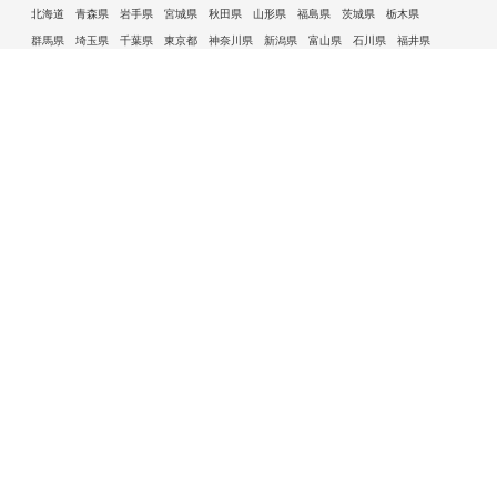
北海道
青森県
岩手県
宮城県
秋田県
山形県
福島県
茨城県
栃木県
群馬県
埼玉県
千葉県
東京都
神奈川県
新潟県
富山県
石川県
福井県
山梨県
長野県
岐阜県
静岡県
愛知県
三重県
滋賀県
京都府
大阪府
兵庫県
奈良県
和歌山県
鳥取県
島根県
岡山県
広島県
山口県
徳島県
香川県
愛媛県
高知県
福岡県
佐賀県
長崎県
熊本県
大分県
宮崎県
鹿児島県
沖縄県
許可自治体である市ごとの産業廃棄物処理事業者一覧
札幌市
旭川市
函館市
青森市
八戸市
盛岡市
仙台市
秋田市
山形市
郡山市
いわき市
福島市
宇都宮市
前橋市
高崎市
さいたま市
川越市
越谷市
川口市
千葉市
船橋市
柏市
八王子市
横浜市
川崎市
相模原市
横須賀市
新潟市
富山市
金沢市
福井市
甲府市
長野市
岐阜市
静岡市
浜松市
名古屋市
豊田市
豊橋市
岡崎市
大津市
京都市
大阪市
堺市
高槻市
東大阪市
豊中市
枚方市
八尾市
寝屋川市
神戸市
姫路市
西宮市
尼崎市
明石市
奈良市
和歌山市
鳥取市
松江市
岡山市
倉敷市
広島市
福山市
呉市
下関市
高松市
松山市
高知市
北九州市
福岡市
久留米市
大牟田市
長崎市
佐世保市
熊本市
大分市
宮崎市
鹿児島市
那覇市
水戸市
吹田市
松本市
一宮市