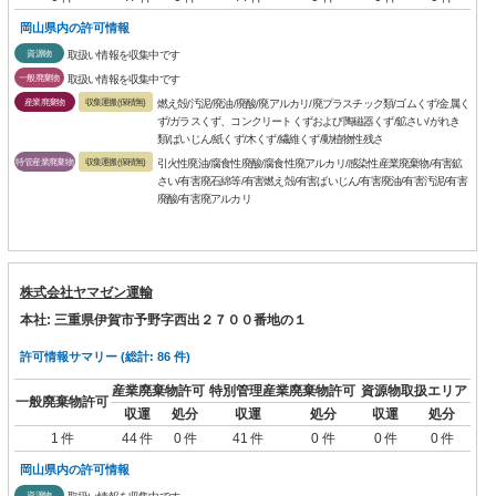
岡山県内の許可情報
資源物
取扱い情報を収集中です
一般廃棄物
取扱い情報を収集中です
産業廃棄物
収集運搬(保積無)
燃え殻/汚泥/廃油/廃酸/廃アルカリ/廃プラスチック類/ゴムくず/金属く
ず/ガラスくず、コンクリートくずおよび陶磁器くず/鉱さい/がれき
類/ばいじん/紙くず/木くず/繊維くず/動植物性残さ
特管産業廃棄物
収集運搬(保積無)
引火性廃油/腐食性廃酸/腐食性廃アルカリ/感染性産業廃棄物/有害鉱
さい/有害廃石綿等/有害燃え殻/有害ばいじん/有害廃油/有害汚泥/有害
廃酸/有害廃アルカリ
株式会社ヤマゼン運輸
本社: 三重県伊賀市予野字西出２７００番地の１
許可情報サマリー (総計: 86 件)
産業廃棄物許可
特別管理産業廃棄物許可
資源物取扱エリア
一般廃棄物許可
収運
処分
収運
処分
収運
処分
1 件
44 件
0 件
41 件
0 件
0 件
0 件
岡山県内の許可情報
資源物