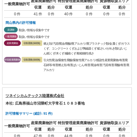
産業廃棄物許可
特別管理産業廃棄物許可
資源物取扱エリア
一般廃棄物許可
収運
処分
収運
処分
収運
処分
0 件
41 件
0 件
40 件
0 件
0 件
0 件
岡山県内の許可情報
資源物
取扱い情報を収集中です
一般廃棄物
取扱い情報を収集中です
産業廃棄物
収集運搬(保積無)
燃え殻/汚泥/廃油/廃酸/廃アルカリ/廃プラスチック類/金属くず/ガラス
くず、コンクリートくずおよび陶磁器くず/鉱さい/がれき類/ばいじ
ん/紙くず/木くず/繊維くず/動植物性残さ
特管産業廃棄物
収集運搬(保積無)
引火性廃油/腐食性廃酸/腐食性廃アルカリ/感染性産業廃棄物/有害廃
石綿等/有害燃え殻/有害ばいじん/有害廃油/有害汚泥/有害廃酸/有害廃
アルカリ
ツネイシカムテックス陸運株式会社
本社: 広島県福山市沼隈町大字常石１０８３番地
許可情報サマリー (総計: 91 件)
産業廃棄物許可
特別管理産業廃棄物許可
資源物取扱エリア
一般廃棄物許可
収運
処分
収運
処分
収運
処分
0 件
47 件
0 件
44 件
0 件
0 件
0 件