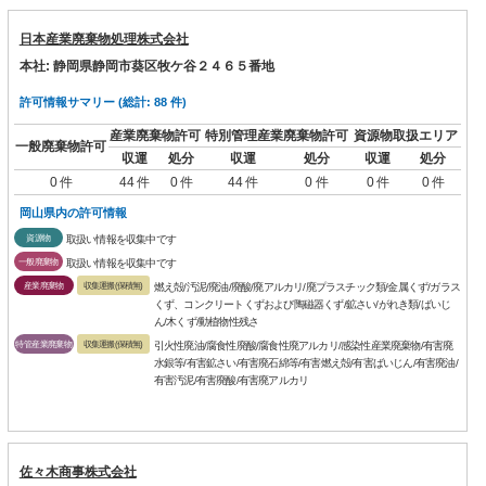
日本産業廃棄物処理株式会社
本社: 静岡県静岡市葵区牧ケ谷２４６５番地
許可情報サマリー (総計: 88 件)
産業廃棄物許可
特別管理産業廃棄物許可
資源物取扱エリア
一般廃棄物許可
収運
処分
収運
処分
収運
処分
0 件
44 件
0 件
44 件
0 件
0 件
0 件
岡山県内の許可情報
資源物
取扱い情報を収集中です
一般廃棄物
取扱い情報を収集中です
産業廃棄物
収集運搬(保積無)
燃え殻/汚泥/廃油/廃酸/廃アルカリ/廃プラスチック類/金属くず/ガラス
くず、コンクリートくずおよび陶磁器くず/鉱さい/がれき類/ばいじ
ん/木くず/動植物性残さ
特管産業廃棄物
収集運搬(保積無)
引火性廃油/腐食性廃酸/腐食性廃アルカリ/感染性産業廃棄物/有害廃
水銀等/有害鉱さい/有害廃石綿等/有害燃え殻/有害ばいじん/有害廃油/
有害汚泥/有害廃酸/有害廃アルカリ
佐々木商事株式会社