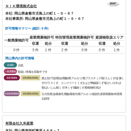
ＮＩＫ環境株式会社
本社: 岡山県倉敷市児島上の町１－９－６７
本社事業所: 岡山県倉敷市児島上の町１－９－６７
許可情報サマリー (総計: 9 件)
産業廃棄物許可
特別管理産業廃棄物許可
資源物取扱エリア
一般廃棄物許可
収運
処分
収運
処分
収運
処分
0 件
5 件
1 件
2 件
0 件
0 件
1 件
岡山県内の許可情報
資源物
古紙
一般廃棄物
取扱い情報を収集中です
産業廃棄物
収集運搬(保積無)
燃え殻/汚泥/廃油/廃酸/廃アルカリ/廃プラスチック類/ゴムくず/金属く
ず/ガラスくず、コンクリートくずおよび陶磁器くず/鉱さい/がれき
類/ばいじん/紙くず/木くず/繊維くず/動植物性残さ
特管産業廃棄物
収集運搬(保積無)
引火性廃油/腐食性廃酸/腐食性廃アルカリ/感染性産業廃棄物/有害廃
石綿等
有限会社久米産業
本社: 岡山県美咲町藤原４６８－７