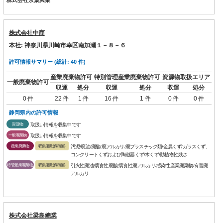
株式会社中商
本社: 神奈川県川崎市幸区南加瀬１－８－６
許可情報サマリー (総計: 40 件)
産業廃棄物許可
特別管理産業廃棄物許可
資源物取扱エリア
一般廃棄物許可
収運
処分
収運
処分
収運
処分
0 件
22 件
1 件
16 件
1 件
0 件
0 件
静岡県内の許可情報
資源物
取扱い情報を収集中です
一般廃棄物
取扱い情報を収集中です
産業廃棄物
収集運搬(保積無)
汚泥/廃油/廃酸/廃アルカリ/廃プラスチック類/金属くず/ガラスくず、
コンクリートくずおよび陶磁器くず/木くず/動植物性残さ
特管産業廃棄物
収集運搬(保積無)
引火性廃油/腐食性廃酸/腐食性廃アルカリ/感染性産業廃棄物/有害廃
アルカリ
株式会社梁島總業