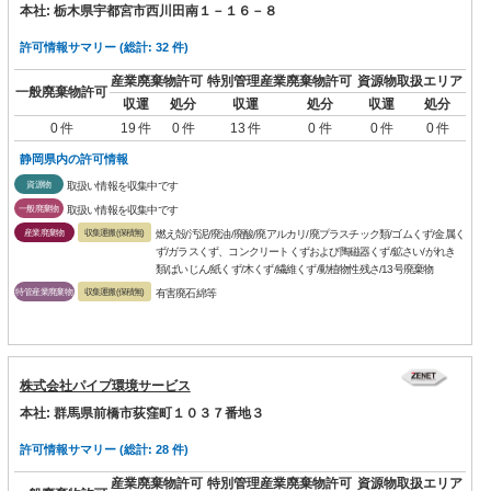
本社: 栃木県宇都宮市西川田南１－１６－８
許可情報サマリー (総計: 32 件)
産業廃棄物許可
特別管理産業廃棄物許可
資源物取扱エリア
一般廃棄物許可
収運
処分
収運
処分
収運
処分
0 件
19 件
0 件
13 件
0 件
0 件
0 件
静岡県内の許可情報
資源物
取扱い情報を収集中です
一般廃棄物
取扱い情報を収集中です
産業廃棄物
収集運搬(保積無)
燃え殻/汚泥/廃油/廃酸/廃アルカリ/廃プラスチック類/ゴムくず/金属く
ず/ガラスくず、コンクリートくずおよび陶磁器くず/鉱さい/がれき
類/ばいじん/紙くず/木くず/繊維くず/動植物性残さ/13号廃棄物
特管産業廃棄物
収集運搬(保積無)
有害廃石綿等
株式会社パイプ環境サービス
本社: 群馬県前橋市荻窪町１０３７番地３
許可情報サマリー (総計: 28 件)
産業廃棄物許可
特別管理産業廃棄物許可
資源物取扱エリア