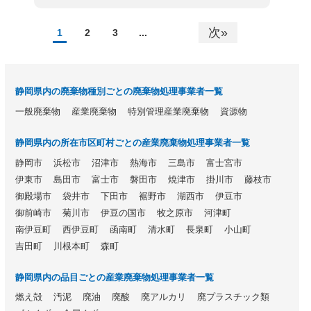
次»
1
2
3
...
静岡県内の廃棄物種別ごとの廃棄物処理事業者一覧
一般廃棄物
産業廃棄物
特別管理産業廃棄物
資源物
静岡県内の所在市区町村ごとの産業廃棄物処理事業者一覧
静岡市
浜松市
沼津市
熱海市
三島市
富士宮市
伊東市
島田市
富士市
磐田市
焼津市
掛川市
藤枝市
御殿場市
袋井市
下田市
裾野市
湖西市
伊豆市
御前崎市
菊川市
伊豆の国市
牧之原市
河津町
南伊豆町
西伊豆町
函南町
清水町
長泉町
小山町
吉田町
川根本町
森町
静岡県内の品目ごとの産業廃棄物処理事業者一覧
燃え殻
汚泥
廃油
廃酸
廃アルカリ
廃プラスチック類