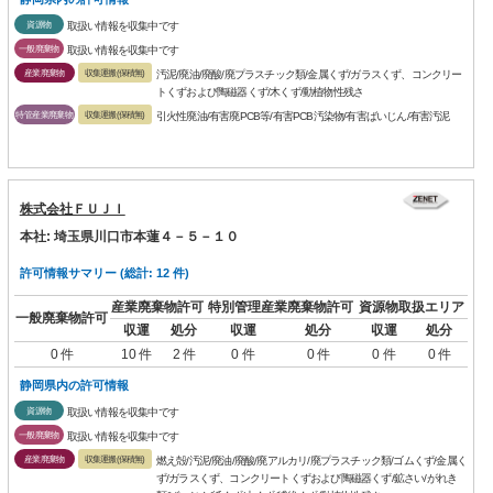
資源物
取扱い情報を収集中です
一般廃棄物
取扱い情報を収集中です
産業廃棄物
収集運搬(保積無)
汚泥/廃油/廃酸/廃プラスチック類/金属くず/ガラスくず、コンクリー
トくずおよび陶磁器くず/木くず/動植物性残さ
特管産業廃棄物
収集運搬(保積無)
引火性廃油/有害廃PCB等/有害PCB汚染物/有害ばいじん/有害汚泥
株式会社ＦＵＪＩ
本社: 埼玉県川口市本蓮４－５－１０
許可情報サマリー (総計: 12 件)
産業廃棄物許可
特別管理産業廃棄物許可
資源物取扱エリア
一般廃棄物許可
収運
処分
収運
処分
収運
処分
0 件
10 件
2 件
0 件
0 件
0 件
0 件
静岡県内の許可情報
資源物
取扱い情報を収集中です
一般廃棄物
取扱い情報を収集中です
産業廃棄物
収集運搬(保積無)
燃え殻/汚泥/廃油/廃酸/廃アルカリ/廃プラスチック類/ゴムくず/金属く
ず/ガラスくず、コンクリートくずおよび陶磁器くず/鉱さい/がれき