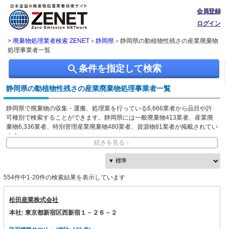
会員登録
ログイン
>
廃棄物処理業者検索 ZENET
静岡県
静岡県の動植物性残さの産業廃棄物
>
>
処理事業者一覧
search
条件を指定して検索
静岡県の動植物性残さの産業廃棄物処理事業者一覧
静岡県で廃棄物の収集・運搬、処理業を行っている6,666業者から品目や許
可種別で検索することができます。静岡県には一般廃棄物413業者、産業廃
棄物6,336業者、特別管理産業廃棄物480業者、資源物81業者が掲載されてい
ます。
続きを見る ↓
ZENETでは独自に収集した、本社・事業所の所在地、都道府県や市区町村ご
との取り扱い品目情報を無料で閲覧できます。
554件中1-20件の検索結果を表示しています
松田産業株式会社
本社: 東京都新宿区西新宿１－２６－２