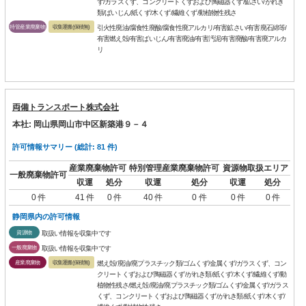
ず/ガラスくず、コンクリートくずおよび陶磁器くず/鉱さい/がれき
類/ばいじん/紙くず/木くず/繊維くず/動植物性残さ
特管産業廃棄物
収集運搬(保積無)
引火性廃油/腐食性廃酸/腐食性廃アルカリ/有害鉱さい/有害廃石綿等/
有害燃え殻/有害ばいじん/有害廃油/有害汚泥/有害廃酸/有害廃アルカ
リ
両備トランスポート株式会社
本社: 岡山県岡山市中区新築港９－４
許可情報サマリー (総計: 81 件)
産業廃棄物許可
特別管理産業廃棄物許可
資源物取扱エリア
一般廃棄物許可
収運
処分
収運
処分
収運
処分
0 件
41 件
0 件
40 件
0 件
0 件
0 件
静岡県内の許可情報
資源物
取扱い情報を収集中です
一般廃棄物
取扱い情報を収集中です
産業廃棄物
収集運搬(保積無)
燃え殻/廃油/廃プラスチック類/ゴムくず/金属くず/ガラスくず、コン
クリートくずおよび陶磁器くず/がれき類/紙くず/木くず/繊維くず/動
植物性残さ/燃え殻/廃油/廃プラスチック類/ゴムくず/金属くず/ガラス
くず、コンクリートくずおよび陶磁器くず/がれき類/紙くず/木くず/