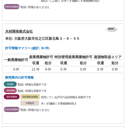
類/ばいじん/紙くず/木くず/繊維くず/動植物性残さ
特管産業廃棄物
取扱い情報がありません
木材開発株式会社
本社: 大阪府大阪市住之江区新北島３－６－４５
許可情報サマリー (総計: 30 件)
産業廃棄物許可
特別管理産業廃棄物許可
資源物取扱エリア
一般廃棄物許可
収運
処分
収運
処分
収運
処分
0 件
21 件
9 件
0 件
0 件
0 件
0 件
静岡県内の許可情報
資源物
取扱い情報を収集中です
一般廃棄物
取扱い情報を収集中です
産業廃棄物
収集運搬(保積無)
所持している許可の品目情報を収集中です
中間処理
木くず/繊維くず/動植物性残さ
特管産業廃棄物
取扱い情報がありません