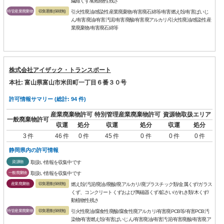
繊維くず/動植物性残さ
特管産業廃棄物
収集運搬(保積無)
引火性廃油/感染性産業廃棄物/有害廃石綿等/有害燃え殻/有害ばいじ
ん/有害廃油/有害汚泥/有害廃酸/有害廃アルカリ/引火性廃油/感染性産
業廃棄物/有害廃石綿等
株式会社アイザック・トランスポート
本社: 富山県富山市米田町一丁目６番３０号
許可情報サマリー (総計: 94 件)
産業廃棄物許可
特別管理産業廃棄物許可
資源物取扱エリア
一般廃棄物許可
収運
処分
収運
処分
収運
処分
3 件
46 件
0 件
45 件
0 件
0 件
0 件
静岡県内の許可情報
資源物
取扱い情報を収集中です
一般廃棄物
取扱い情報を収集中です
産業廃棄物
収集運搬(保積無)
燃え殻/汚泥/廃油/廃酸/廃アルカリ/廃プラスチック類/金属くず/ガラス
くず、コンクリートくずおよび陶磁器くず/鉱さい/がれき類/木くず/
動植物性残さ
特管産業廃棄物
収集運搬(保積無)
引火性廃油/腐食性廃酸/腐食性廃アルカリ/有害廃PCB等/有害PCB汚
染物/有害燃え殻/有害ばいじん/有害廃油/有害汚泥/有害廃酸/有害廃ア