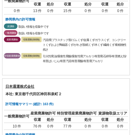
一般廃棄物許可
収運
処分
収運
処分
収運
処分
0 件
13 件
0 件
15 件
0 件
0 件
0 件
静岡県内の許可情報
資源物
取扱い情報を収集中です
一般廃棄物
取扱い情報を収集中です
産業廃棄物
収集運搬(保積無)
汚泥/廃プラスチック類/ゴムくず/金属くず/ガラスくず、コンクリー
トくずおよび陶磁器くず/がれき類/紙くず/木くず/繊維くず/動植物性
残さ
特管産業廃棄物
収集運搬(保積無)
引火性廃油/腐食性廃酸/腐食性廃アルカリ/有害廃石綿等/有害燃え殻/
有害ばいじん/有害汚泥/有害廃酸/有害廃アルカリ
日本通運株式会社
本社: 東京都千代田区神田和泉町２
許可情報サマリー (総計: 163 件)
産業廃棄物許可
特別管理産業廃棄物許可
資源物取扱エリア
一般廃棄物許可
収運
処分
収運
処分
収運
処分
10 件
76 件
0 件
77 件
0 件
0 件
0 件
静岡県内の許可情報