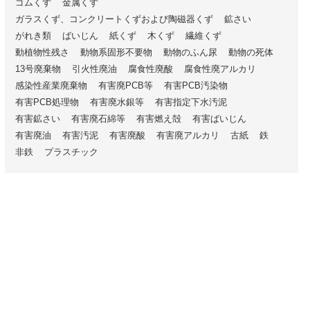
ゴムくず
金属くず
ガラスくず、コンクリートくずおよび陶磁器くず
鉱さい
がれき類
ばいじん
紙くず
木くず
繊維くず
動植物性残さ
動物系固形不要物
動物のふん尿
動物の死体
13号廃棄物
引火性廃油
腐食性廃酸
腐食性廃アルカリ
感染性産業廃棄物
有害廃PCB等
有害PCB汚染物
有害PCB処理物
有害廃水銀等
有害指定下水汚泥
有害鉱さい
有害廃石綿等
有害燃え殻
有害ばいじん
有害廃油
有害汚泥
有害廃酸
有害廃アルカリ
古紙
鉄
非鉄
プラスチック