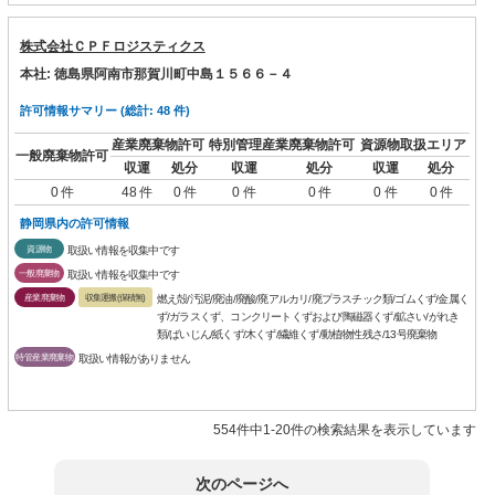
株式会社ＣＰＦロジスティクス
本社: 徳島県阿南市那賀川町中島１５６６－４
許可情報サマリー (総計: 48 件)
産業廃棄物許可
特別管理産業廃棄物許可
資源物取扱エリア
一般廃棄物許可
収運
処分
収運
処分
収運
処分
0 件
48 件
0 件
0 件
0 件
0 件
0 件
静岡県内の許可情報
資源物
取扱い情報を収集中です
一般廃棄物
取扱い情報を収集中です
産業廃棄物
収集運搬(保積無)
燃え殻/汚泥/廃油/廃酸/廃アルカリ/廃プラスチック類/ゴムくず/金属く
ず/ガラスくず、コンクリートくずおよび陶磁器くず/鉱さい/がれき
類/ばいじん/紙くず/木くず/繊維くず/動植物性残さ/13号廃棄物
特管産業廃棄物
取扱い情報がありません
554件中1-20件の検索結果を表示しています
次のページへ