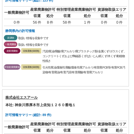
許可情報サマリー (総計: 123 件)
産業廃棄物許可
特別管理産業廃棄物許可
資源物取扱エリア
一般廃棄物許可
収運
処分
収運
処分
収運
処分
0 件
56 件
8 件
58 件
1 件
0 件
0 件
静岡県内の許可情報
資源物
取扱い情報を収集中です
一般廃棄物
取扱い情報を収集中です
産業廃棄物
収集運搬(保積無)
汚泥/廃油/廃酸/廃アルカリ/廃プラスチック類/金属くず/ガラスくず、
コンクリートくずおよび陶磁器くず/ばいじん/紙くず/木くず/動植物
性残さ
特管産業廃棄物
収集運搬(保積無)
引火性廃油/腐食性廃酸/腐食性廃アルカリ/有害廃PCB等/有害PCB汚
染物/有害廃油/有害汚泥/有害廃酸/有害廃アルカリ
株式会社エスアール
本社: 神奈川県厚木市上依知１２６０番地１
許可情報サマリー (総計: 89 件)
産業廃棄物許可
特別管理産業廃棄物許可
資源物取扱エリア
一般廃棄物許可
収運
処分
収運
処分
収運
処分