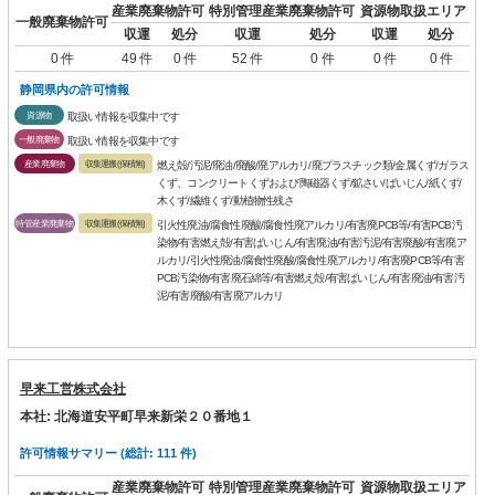
産業廃棄物許可
特別管理産業廃棄物許可
資源物取扱エリア
一般廃棄物許可
収運
処分
収運
処分
収運
処分
0 件
49 件
0 件
52 件
0 件
0 件
0 件
静岡県内の許可情報
資源物
取扱い情報を収集中です
一般廃棄物
取扱い情報を収集中です
産業廃棄物
収集運搬(保積無)
燃え殻/汚泥/廃油/廃酸/廃アルカリ/廃プラスチック類/金属くず/ガラス
くず、コンクリートくずおよび陶磁器くず/鉱さい/ばいじん/紙くず/
木くず/繊維くず/動植物性残さ
特管産業廃棄物
収集運搬(保積無)
引火性廃油/腐食性廃酸/腐食性廃アルカリ/有害廃PCB等/有害PCB汚
染物/有害燃え殻/有害ばいじん/有害廃油/有害汚泥/有害廃酸/有害廃ア
ルカリ/引火性廃油/腐食性廃酸/腐食性廃アルカリ/有害廃PCB等/有害
PCB汚染物/有害廃石綿等/有害燃え殻/有害ばいじん/有害廃油/有害汚
泥/有害廃酸/有害廃アルカリ
早来工営株式会社
本社: 北海道安平町早来新栄２０番地１
許可情報サマリー (総計: 111 件)
産業廃棄物許可
特別管理産業廃棄物許可
資源物取扱エリア