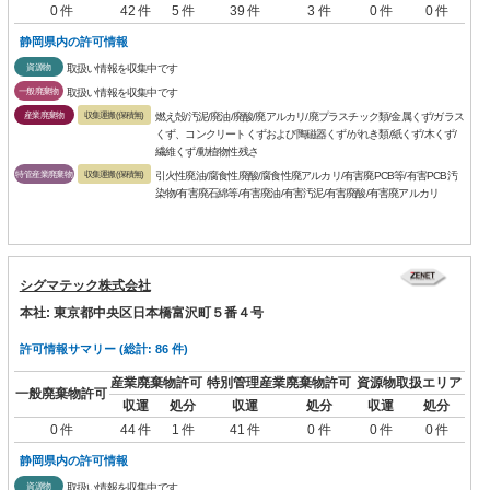
0 件
42 件
5 件
39 件
3 件
0 件
0 件
静岡県内の許可情報
資源物
取扱い情報を収集中です
一般廃棄物
取扱い情報を収集中です
産業廃棄物
収集運搬(保積無)
燃え殻/汚泥/廃油/廃酸/廃アルカリ/廃プラスチック類/金属くず/ガラス
くず、コンクリートくずおよび陶磁器くず/がれき類/紙くず/木くず/
繊維くず/動植物性残さ
特管産業廃棄物
収集運搬(保積無)
引火性廃油/腐食性廃酸/腐食性廃アルカリ/有害廃PCB等/有害PCB汚
染物/有害廃石綿等/有害廃油/有害汚泥/有害廃酸/有害廃アルカリ
シグマテック株式会社
本社: 東京都中央区日本橋富沢町５番４号
許可情報サマリー (総計: 86 件)
産業廃棄物許可
特別管理産業廃棄物許可
資源物取扱エリア
一般廃棄物許可
収運
処分
収運
処分
収運
処分
0 件
44 件
1 件
41 件
0 件
0 件
0 件
静岡県内の許可情報
資源物
取扱い情報を収集中です