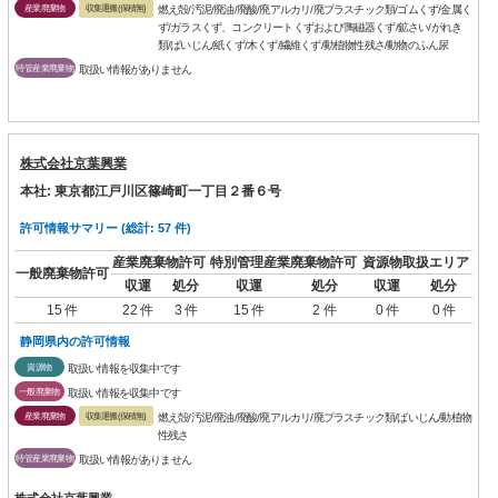
産業廃棄物
収集運搬(保積無)
燃え殻/汚泥/廃油/廃酸/廃アルカリ/廃プラスチック類/ゴムくず/金属く
ず/ガラスくず、コンクリートくずおよび陶磁器くず/鉱さい/がれき
類/ばいじん/紙くず/木くず/繊維くず/動植物性残さ/動物のふん尿
特管産業廃棄物
取扱い情報がありません
株式会社京葉興業
本社: 東京都江戸川区篠崎町一丁目２番６号
許可情報サマリー (総計: 57 件)
産業廃棄物許可
特別管理産業廃棄物許可
資源物取扱エリア
一般廃棄物許可
収運
処分
収運
処分
収運
処分
15 件
22 件
3 件
15 件
2 件
0 件
0 件
静岡県内の許可情報
資源物
取扱い情報を収集中です
一般廃棄物
取扱い情報を収集中です
産業廃棄物
収集運搬(保積無)
燃え殻/汚泥/廃油/廃酸/廃アルカリ/廃プラスチック類/ばいじん/動植物
性残さ
特管産業廃棄物
取扱い情報がありません
株式会社京葉興業