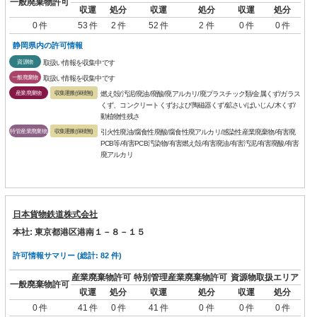
一般廃棄物許可
収運
処分
収運
処分
収運
処分
0 件
53 件
2 件
52 件
2 件
0 件
0 件
静岡県内の許可情報
資源物
取扱い情報を収集中です
一般廃棄物
取扱い情報を収集中です
産業廃棄物
収集運搬(保積無)
燃え殻/汚泥/廃油/廃酸/廃アルカリ/廃プラスチック類/金属くず/ガラス
くず、コンクリートくずおよび陶磁器くず/鉱さい/ばいじん/木くず/
動植物性残さ
特管産業廃棄物
収集運搬(保積無)
引火性廃油/腐食性廃酸/腐食性廃アルカリ/感染性産業廃棄物/有害廃
PCB等/有害PCB汚染物/有害燃え殻/有害廃油/有害汚泥/有害廃酸/有害
廃アルカリ
日本貨物鉄道株式会社
本社: 東京都港区港南１－８－１５
許可情報サマリー (総計: 82 件)
産業廃棄物許可
特別管理産業廃棄物許可
資源物取扱エリア
一般廃棄物許可
収運
処分
収運
処分
収運
処分
0 件
41 件
0 件
41 件
0 件
0 件
0 件