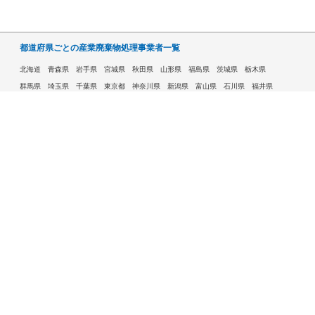
都道府県ごとの産業廃棄物処理事業者一覧
北海道
青森県
岩手県
宮城県
秋田県
山形県
福島県
茨城県
栃木県
群馬県
埼玉県
千葉県
東京都
神奈川県
新潟県
富山県
石川県
福井県
山梨県
長野県
岐阜県
静岡県
愛知県
三重県
滋賀県
京都府
大阪府
兵庫県
奈良県
和歌山県
鳥取県
島根県
岡山県
広島県
山口県
徳島県
香川県
愛媛県
高知県
福岡県
佐賀県
長崎県
熊本県
大分県
宮崎県
鹿児島県
沖縄県
許可自治体である市ごとの産業廃棄物処理事業者一覧
札幌市
旭川市
函館市
青森市
八戸市
盛岡市
仙台市
秋田市
山形市
郡山市
いわき市
福島市
宇都宮市
前橋市
高崎市
さいたま市
川越市
越谷市
川口市
千葉市
船橋市
柏市
八王子市
横浜市
川崎市
相模原市
横須賀市
新潟市
富山市
金沢市
福井市
甲府市
長野市
岐阜市
静岡市
浜松市
名古屋市
豊田市
豊橋市
岡崎市
大津市
京都市
大阪市
堺市
高槻市
東大阪市
豊中市
枚方市
八尾市
寝屋川市
神戸市
姫路市
西宮市
尼崎市
明石市
奈良市
和歌山市
鳥取市
松江市
岡山市
倉敷市
広島市