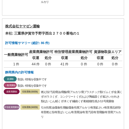
ルカリ
株式会社ヤマゼン運輸
本社: 三重県伊賀市予野字西出２７００番地の１
許可情報サマリー (総計: 86 件)
産業廃棄物許可
特別管理産業廃棄物許可
資源物取扱エリア
一般廃棄物許可
収運
処分
収運
処分
収運
処分
1 件
44 件
0 件
41 件
0 件
0 件
0 件
静岡県内の許可情報
資源物
取扱い情報を収集中です
一般廃棄物
取扱い情報を収集中です
産業廃棄物
収集運搬(保積無)
燃え殻/汚泥/廃油/廃酸/廃アルカリ/廃プラスチック類/ゴムくず/金属く
ず/ガラスくず、コンクリートくずおよび陶磁器くず/鉱さい/がれき
類/ばいじん/紙くず/木くず/繊維くず/動植物性残さ/13号廃棄物
特管産業廃棄物
収集運搬(保積無)
引火性廃油/腐食性廃酸/腐食性廃アルカリ/有害鉱さい/有害廃石綿等/
有害燃え殻/有害ばいじん/有害廃油/有害汚泥/有害廃酸/有害廃アルカ
リ