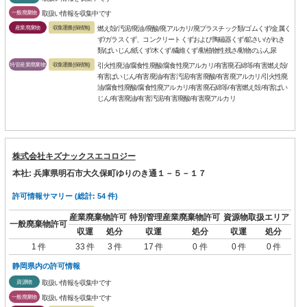
一般廃棄物
取扱い情報を収集中です
産業廃棄物
収集運搬(保積無)
燃え殻/汚泥/廃油/廃酸/廃アルカリ/廃プラスチック類/ゴムくず/金属く
ず/ガラスくず、コンクリートくずおよび陶磁器くず/鉱さい/がれき
類/ばいじん/紙くず/木くず/繊維くず/動植物性残さ/動物のふん尿
特管産業廃棄物
収集運搬(保積無)
引火性廃油/腐食性廃酸/腐食性廃アルカリ/有害廃石綿等/有害燃え殻/
有害ばいじん/有害廃油/有害汚泥/有害廃酸/有害廃アルカリ/引火性廃
油/腐食性廃酸/腐食性廃アルカリ/有害廃石綿等/有害燃え殻/有害ばい
じん/有害廃油/有害汚泥/有害廃酸/有害廃アルカリ
株式会社キズナックスエコロジー
本社: 兵庫県明石市大久保町ゆりのき通１－５－１７
許可情報サマリー (総計: 54 件)
産業廃棄物許可
特別管理産業廃棄物許可
資源物取扱エリア
一般廃棄物許可
収運
処分
収運
処分
収運
処分
1 件
33 件
3 件
17 件
0 件
0 件
0 件
静岡県内の許可情報
資源物
取扱い情報を収集中です
一般廃棄物
取扱い情報を収集中です