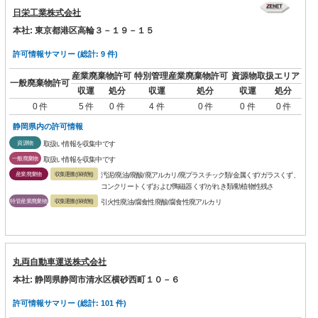
日栄工業株式会社
本社: 東京都港区高輪３－１９－１５
許可情報サマリー (総計: 9 件)
産業廃棄物許可
特別管理産業廃棄物許可
資源物取扱エリア
一般廃棄物許可
収運
処分
収運
処分
収運
処分
0 件
5 件
0 件
4 件
0 件
0 件
0 件
静岡県内の許可情報
資源物
取扱い情報を収集中です
一般廃棄物
取扱い情報を収集中です
産業廃棄物
収集運搬(保積無)
汚泥/廃油/廃酸/廃アルカリ/廃プラスチック類/金属くず/ガラスくず、
コンクリートくずおよび陶磁器くず/がれき類/動植物性残さ
特管産業廃棄物
収集運搬(保積無)
引火性廃油/腐食性廃酸/腐食性廃アルカリ
丸両自動車運送株式会社
本社: 静岡県静岡市清水区横砂西町１０－６
許可情報サマリー (総計: 101 件)