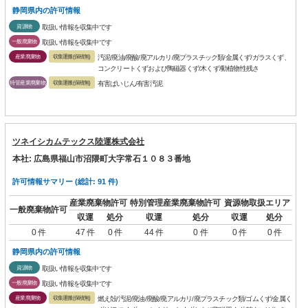
静岡県内の許可情報
資源物
取扱い情報を収集中です
一般廃棄物
取扱い情報を収集中です
産業廃棄物
収集運搬(保積無)
汚泥/廃油/廃酸/廃アルカリ/廃プラスチック類/金属くず/ガラスくず、
コンクリートくずおよび陶磁器くず/木くず/動植物性残さ
特管産業廃棄物
収集運搬(保積無)
有害ばいじん/有害汚泥
ツネイシカムテックス陸運株式会社
本社: 広島県福山市沼隈町大字常石１０８３番地
許可情報サマリー (総計: 91 件)
産業廃棄物許可
特別管理産業廃棄物許可
資源物取扱エリア
一般廃棄物許可
収運
処分
収運
処分
収運
処分
0 件
47 件
0 件
44 件
0 件
0 件
0 件
静岡県内の許可情報
資源物
取扱い情報を収集中です
一般廃棄物
取扱い情報を収集中です
産業廃棄物
収集運搬(保積無)
燃え殻/汚泥/廃油/廃酸/廃アルカリ/廃プラスチック類/ゴムくず/金属く