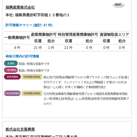
福興産業株式会社
本社: 福島県桑折町字田植１２番地の１
許可情報サマリー (総計: 47 件)
産業廃棄物許可
特別管理産業廃棄物許可
資源物取扱エリア
一般廃棄物許可
収運
処分
収運
処分
収運
処分
4 件
21 件
1 件
21 件
0 件
0 件
0 件
神奈川県内の許可情報
資源物
取扱い情報を収集中です
一般廃棄物
取扱い情報を収集中です
産業廃棄物
収集運搬(保積無)
燃え殻/汚泥/廃油/廃酸/廃アルカリ/廃プラスチック類/ゴムくず/金属く
ず/ガラスくず、コンクリートくずおよび陶磁器くず/鉱さい/がれき
類/ばいじん/紙くず/木くず/繊維くず/動植物性残さ
特管産業廃棄物
収集運搬(保積無)
引火性廃油/腐食性廃酸/腐食性廃アルカリ/感染性産業廃棄物/有害鉱
さい/有害燃え殻/有害ばいじん/有害廃油/有害汚泥/有害廃酸/有害廃ア
ルカリ
株式会社京葉興業
本社: 東京都江戸川区篠崎町一丁目２番６号