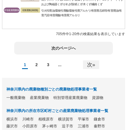
および陶磁器くず/がれき類/紙くず/木くず/繊維くず
特管産業廃棄物
収集運搬(保積無)
引火性廃油/腐食性廃酸/腐食性廃アルカリ/有害廃石綿等/有害廃油/有
害汚泥/有害廃酸/有害廃アルカリ
705件中1-20件の検索結果を表示しています
次のページへ
次»
1
2
3
...
神奈川県内の廃棄物種別ごとの廃棄物処理事業者一覧
一般廃棄物
産業廃棄物
特別管理産業廃棄物
資源物
神奈川県内の所在市区町村ごとの産業廃棄物処理事業者一覧
横浜市
川崎市
相模原市
横須賀市
平塚市
鎌倉市
藤沢市
小田原市
茅ヶ崎市
逗子市
三浦市
秦野市