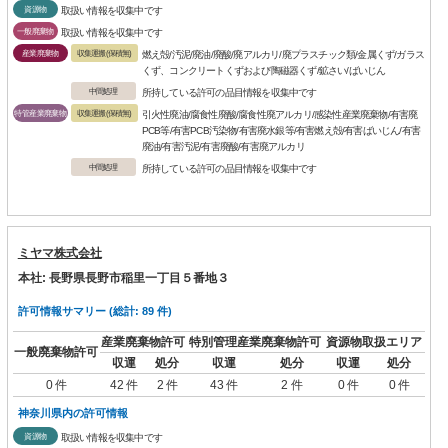
資源物
取扱い情報を収集中です
一般廃棄物
取扱い情報を収集中です
産業廃棄物
収集運搬(保積無)
燃え殻/汚泥/廃油/廃酸/廃アルカリ/廃プラスチック類/金属くず/ガラス
くず、コンクリートくずおよび陶磁器くず/鉱さい/ばいじん
中間処理
所持している許可の品目情報を収集中です
特管産業廃棄物
収集運搬(保積無)
引火性廃油/腐食性廃酸/腐食性廃アルカリ/感染性産業廃棄物/有害廃
PCB等/有害PCB汚染物/有害廃水銀等/有害燃え殻/有害ばいじん/有害
廃油/有害汚泥/有害廃酸/有害廃アルカリ
中間処理
所持している許可の品目情報を収集中です
ミヤマ株式会社
本社: 長野県長野市稲里一丁目５番地３
許可情報サマリー (総計: 89 件)
産業廃棄物許可
特別管理産業廃棄物許可
資源物取扱エリア
一般廃棄物許可
収運
処分
収運
処分
収運
処分
0 件
42 件
2 件
43 件
2 件
0 件
0 件
神奈川県内の許可情報
資源物
取扱い情報を収集中です