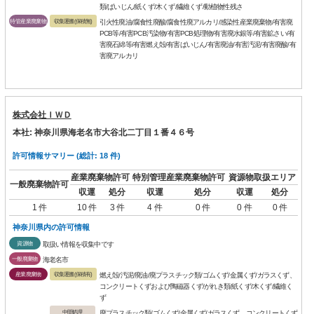
類/ばいじん/紙くず/木くず/繊維くず/動植物性残さ
特管産業廃棄物
収集運搬(保積無)
引火性廃油/腐食性廃酸/腐食性廃アルカリ/感染性産業廃棄物/有害廃
PCB等/有害PCB汚染物/有害PCB処理物/有害廃水銀等/有害鉱さい/有
害廃石綿等/有害燃え殻/有害ばいじん/有害廃油/有害汚泥/有害廃酸/有
害廃アルカリ
株式会社ＩＷＤ
本社: 神奈川県海老名市大谷北二丁目１番４６号
許可情報サマリー (総計: 18 件)
産業廃棄物許可
特別管理産業廃棄物許可
資源物取扱エリア
一般廃棄物許可
収運
処分
収運
処分
収運
処分
1 件
10 件
3 件
4 件
0 件
0 件
0 件
神奈川県内の許可情報
資源物
取扱い情報を収集中です
一般廃棄物
海老名市
産業廃棄物
収集運搬(保積有)
燃え殻/汚泥/廃油/廃プラスチック類/ゴムくず/金属くず/ガラスくず、
コンクリートくずおよび陶磁器くず/がれき類/紙くず/木くず/繊維く
ず
中間処理
廃プラスチック類/ゴムくず/金属くず/ガラスくず、コンクリートくず