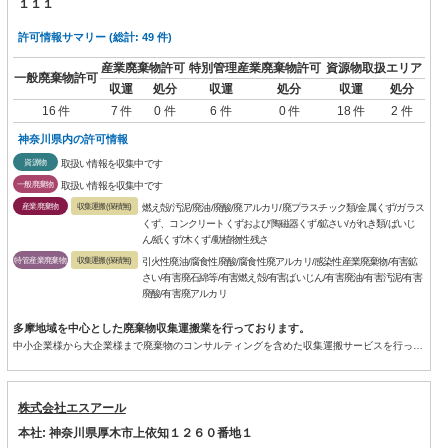
１１１
許可情報サマリー (総計: 49 件)
産業廃棄物許可
特別管理産業廃棄物許可
資源物取扱エリア
一般廃棄物許可
収運
処分
収運
処分
収運
処分
16 件
7 件
0 件
6 件
0 件
18 件
2 件
神奈川県内の許可情報
資源物
取扱い情報を収集中です
一般廃棄物
取扱い情報を収集中です
産業廃棄物
収集運搬(保積無)
燃え殻/汚泥/廃油/廃酸/廃アルカリ/廃プラスチック類/金属くず/ガラス
くず、コンクリートくずおよび陶磁器くず/鉱さい/がれき類/ばいじ
ん/紙くず/木くず/動植物性残さ
特管産業廃棄物
収集運搬(保積無)
引火性廃油/腐食性廃酸/腐食性廃アルカリ/感染性産業廃棄物/有害鉱
さい/有害廃石綿等/有害燃え殻/有害ばいじん/有害廃油/有害汚泥/有害
廃酸/有害廃アルカリ
多摩地域を中心とした廃棄物収集運搬業を行っております。
中小企業様から大企業様まで廃棄物のコンサルティングを含めた収集運搬サービスを行っております。
株式会社エスアール
本社: 神奈川県厚木市上依知１２６０番地１