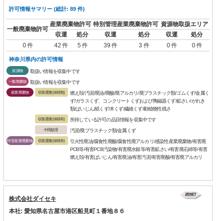
許可情報サマリー (総計: 89 件)
産業廃棄物許可
特別管理産業廃棄物許可
資源物取扱エリア
一般廃棄物許可
収運
処分
収運
処分
収運
処分
0 件
42 件
5 件
39 件
3 件
0 件
0 件
神奈川県内の許可情報
資源物
取扱い情報を収集中です
一般廃棄物
取扱い情報を収集中です
産業廃棄物
収集運搬(保積無)
燃え殻/汚泥/廃油/廃酸/廃アルカリ/廃プラスチック類/ゴムくず/金属く
ず/ガラスくず、コンクリートくずおよび陶磁器くず/鉱さい/がれき
類/ばいじん/紙くず/木くず/繊維くず/動植物性残さ
収集運搬(保積有)
所持している許可の品目情報を収集中です
中間処理
汚泥/廃プラスチック類/金属くず
特管産業廃棄物
収集運搬(保積有)
引火性廃油/腐食性廃酸/腐食性廃アルカリ/感染性産業廃棄物/有害廃
PCB等/有害PCB汚染物/有害廃水銀等/有害鉱さい/有害廃石綿等/有害
燃え殻/有害ばいじん/有害廃油/有害汚泥/有害廃酸/有害廃アルカリ
株式会社ダイセキ
本社: 愛知県名古屋市港区船見町１番地８６