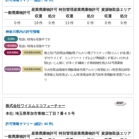
産業廃棄物許可
特別管理産業廃棄物許可
資源物取扱エリア
一般廃棄物許可
収運
処分
収運
処分
収運
処分
0 件
19 件
0 件
13 件
0 件
0 件
0 件
神奈川県内の許可情報
資源物
取扱い情報を収集中です
一般廃棄物
取扱い情報を収集中です
産業廃棄物
収集運搬(保積無)
燃え殻/汚泥/廃油/廃酸/廃アルカリ/廃プラスチック類/ゴムくず/金属く
ず/ガラスくず、コンクリートくずおよび陶磁器くず/鉱さい/がれき
類/ばいじん/紙くず/木くず/繊維くず/動植物性残さ/13号廃棄物
特管産業廃棄物
収集運搬(保積無)
引火性廃油/腐食性廃酸/腐食性廃アルカリ/有害鉱さい/有害廃石綿等/
有害燃え殻/有害ばいじん/有害廃油/有害汚泥/有害廃酸/有害廃アルカ
リ
株式会社ワイエムエコフューチャー
本社: 埼玉県草加市青柳二丁目７番４５号
許可情報サマリー (総計: 40 件)
産業廃棄物許可
特別管理産業廃棄物許可
資源物取扱エリア
一般廃棄物許可