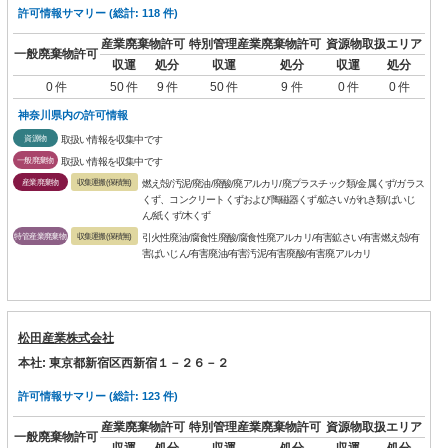
許可情報サマリー (総計: 118 件)
産業廃棄物許可
特別管理産業廃棄物許可
資源物取扱エリア
一般廃棄物許可
収運
処分
収運
処分
収運
処分
0 件
50 件
9 件
50 件
9 件
0 件
0 件
神奈川県内の許可情報
資源物
取扱い情報を収集中です
一般廃棄物
取扱い情報を収集中です
産業廃棄物
収集運搬(保積無)
燃え殻/汚泥/廃油/廃酸/廃アルカリ/廃プラスチック類/金属くず/ガラス
くず、コンクリートくずおよび陶磁器くず/鉱さい/がれき類/ばいじ
ん/紙くず/木くず
特管産業廃棄物
収集運搬(保積無)
引火性廃油/腐食性廃酸/腐食性廃アルカリ/有害鉱さい/有害燃え殻/有
害ばいじん/有害廃油/有害汚泥/有害廃酸/有害廃アルカリ
松田産業株式会社
本社: 東京都新宿区西新宿１－２６－２
許可情報サマリー (総計: 123 件)
産業廃棄物許可
特別管理産業廃棄物許可
資源物取扱エリア
一般廃棄物許可
収運
処分
収運
処分
収運
処分