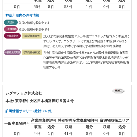
0 件
56 件
8 件
58 件
1 件
0 件
0 件
神奈川県内の許可情報
資源物
取扱い情報を収集中です
一般廃棄物
取扱い情報を収集中です
産業廃棄物
収集運搬(保積無)
燃え殻/汚泥/廃油/廃酸/廃アルカリ/廃プラスチック類/ゴムくず/金属く
ず/ガラスくず、コンクリートくずおよび陶磁器くず/鉱さい/がれき
類/ばいじん/紙くず/木くず/繊維くず/動植物性残さ/13号廃棄物
特管産業廃棄物
収集運搬(保積無)
引火性廃油/腐食性廃酸/腐食性廃アルカリ/感染性産業廃棄物/有害廃
PCB等/有害PCB汚染物/有害PCB処理物/有害廃水銀等/有害鉱さい/有
害廃石綿等/有害燃え殻/有害ばいじん/有害廃油/有害汚泥/有害廃酸/有
害廃アルカリ
シグマテック株式会社
本社: 東京都中央区日本橋富沢町５番４号
許可情報サマリー (総計: 86 件)
産業廃棄物許可
特別管理産業廃棄物許可
資源物取扱エリア
一般廃棄物許可
収運
処分
収運
処分
収運
処分
0 件
44 件
1 件
41 件
0 件
0 件
0 件