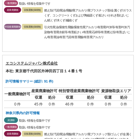
一般廃棄物
取扱い情報を収集中です
産業廃棄物
収集運搬(保積無)
燃え殻/汚泥/廃油/廃酸/廃アルカリ/廃プラスチック類/金属くず/ガラス
くず、コンクリートくずおよび陶磁器くず/鉱さい/がれき類/ばいじ
ん/紙くず/木くず/繊維くず
特管産業廃棄物
収集運搬(保積無)
引火性廃油/腐食性廃酸/腐食性廃アルカリ/有害廃PCB等/有害PCB汚
染物/有害廃水銀等/有害鉱さい/有害廃石綿等/有害燃え殻/有害ばいじ
ん/有害廃油/有害汚泥/有害廃酸/有害廃アルカリ
エコシステムジャパン株式会社
本社: 東京都千代田区外神田四丁目１４番１号
許可情報サマリー (総計: 91 件)
産業廃棄物許可
特別管理産業廃棄物許可
資源物取扱エリア
一般廃棄物許可
収運
処分
収運
処分
収運
処分
0 件
45 件
0 件
46 件
0 件
0 件
0 件
神奈川県内の許可情報
資源物
取扱い情報を収集中です
一般廃棄物
取扱い情報を収集中です
産業廃棄物
収集運搬(保積無)
燃え殻/汚泥/廃油/廃酸/廃アルカリ/廃プラスチック類/ゴムくず/金属く