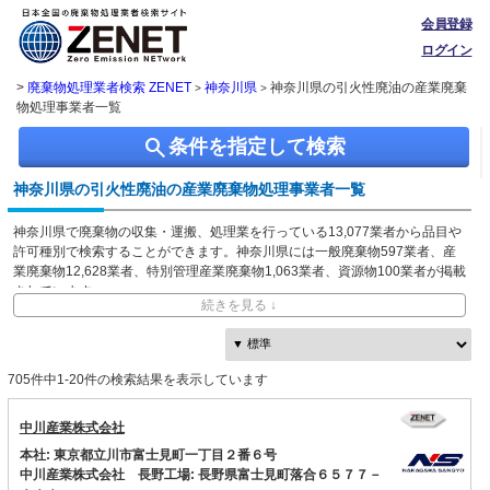
会員登録
ログイン
>
廃棄物処理業者検索 ZENET
神奈川県
神奈川県の引火性廃油の産業廃棄
>
>
物処理事業者一覧
search
条件を指定して検索
神奈川県の引火性廃油の産業廃棄物処理事業者一覧
神奈川県で廃棄物の収集・運搬、処理業を行っている13,077業者から品目や
許可種別で検索することができます。神奈川県には一般廃棄物597業者、産
業廃棄物12,628業者、特別管理産業廃棄物1,063業者、資源物100業者が掲載
されています。
続きを見る ↓
ZENETでは独自に収集した、本社・事業所の所在地、都道府県や市区町村ご
との取り扱い品目情報を無料で閲覧できます。
705件中1-20件の検索結果を表示しています
中川産業株式会社
本社: 東京都立川市富士見町一丁目２番６号
中川産業株式会社 長野工場: 長野県富士見町落合６５７７－