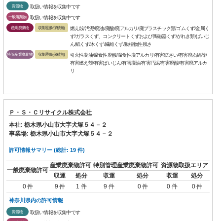
資源物
取扱い情報を収集中です
一般廃棄物
取扱い情報を収集中です
産業廃棄物
収集運搬(保積無)
燃え殻/汚泥/廃油/廃酸/廃アルカリ/廃プラスチック類/ゴムくず/金属く
ず/ガラスくず、コンクリートくずおよび陶磁器くず/がれき類/ばいじ
ん/紙くず/木くず/繊維くず/動植物性残さ
特管産業廃棄物
収集運搬(保積無)
引火性廃油/腐食性廃酸/腐食性廃アルカリ/有害鉱さい/有害廃石綿等/
有害燃え殻/有害ばいじん/有害廃油/有害汚泥/有害廃酸/有害廃アルカ
リ
Ｐ・Ｓ・Ｃリサイクル株式会社
本社: 栃木県小山市大字犬塚５４－２
事業場: 栃木県小山市大字犬塚５４－２
許可情報サマリー (総計: 19 件)
産業廃棄物許可
特別管理産業廃棄物許可
資源物取扱エリア
一般廃棄物許可
収運
処分
収運
処分
収運
処分
0 件
9 件
1 件
9 件
0 件
0 件
0 件
神奈川県内の許可情報
資源物
取扱い情報を収集中です