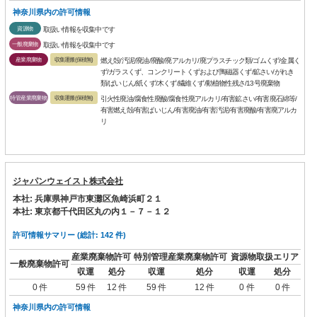
神奈川県内の許可情報
資源物
取扱い情報を収集中です
一般廃棄物
取扱い情報を収集中です
産業廃棄物
収集運搬(保積無)
燃え殻/汚泥/廃油/廃酸/廃アルカリ/廃プラスチック類/ゴムくず/金属く
ず/ガラスくず、コンクリートくずおよび陶磁器くず/鉱さい/がれき
類/ばいじん/紙くず/木くず/繊維くず/動植物性残さ/13号廃棄物
特管産業廃棄物
収集運搬(保積無)
引火性廃油/腐食性廃酸/腐食性廃アルカリ/有害鉱さい/有害廃石綿等/
有害燃え殻/有害ばいじん/有害廃油/有害汚泥/有害廃酸/有害廃アルカ
リ
ジャパンウェイスト株式会社
本社: 兵庫県神戸市東灘区魚崎浜町２１
本社: 東京都千代田区丸の内１－７－１２
許可情報サマリー (総計: 142 件)
産業廃棄物許可
特別管理産業廃棄物許可
資源物取扱エリア
一般廃棄物許可
収運
処分
収運
処分
収運
処分
0 件
59 件
12 件
59 件
12 件
0 件
0 件
神奈川県内の許可情報