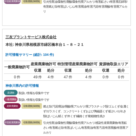
特管産業廃棄物
収集運搬(保積無)
引火性廃油/腐食性廃酸/腐食性廃アルカリ/有害鉱さい/有害廃石綿等/
有害燃え殻/有害ばいじん/有害廃油/有害汚泥/有害廃酸/有害廃アルカ
リ
三友プラントサービス株式会社
本社: 神奈川県相模原市緑区橋本台１－８－２１
許可情報サマリー (総計: 104 件)
産業廃棄物許可
特別管理産業廃棄物許可
資源物取扱エリア
一般廃棄物許可
収運
処分
収運
処分
収運
処分
0 件
49 件
4 件
47 件
4 件
0 件
0 件
神奈川県内の許可情報
資源物
取扱い情報を収集中です
一般廃棄物
取扱い情報を収集中です
産業廃棄物
収集運搬(保積無)
燃え殻/汚泥/廃油/廃酸/廃アルカリ/廃プラスチック類/ゴムくず/金属く
ず/ガラスくず、コンクリートくずおよび陶磁器くず/鉱さい/がれき
類/ばいじん/紙くず/木くず/繊維くず/動植物性残さ
特管産業廃棄物
収集運搬(保積無)
引火性廃油/腐食性廃酸/腐食性廃アルカリ/感染性産業廃棄物/有害鉱
さい/有害燃え殻/有害ばいじん/有害廃油/有害汚泥/有害廃酸/有害廃ア
ルカリ