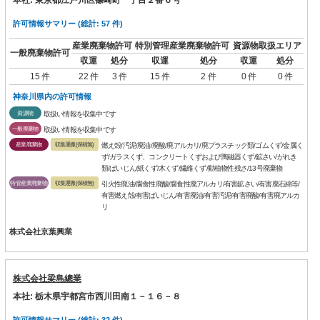
許可情報サマリー (総計: 57 件)
産業廃棄物許可
特別管理産業廃棄物許可
資源物取扱エリア
一般廃棄物許可
収運
処分
収運
処分
収運
処分
15 件
22 件
3 件
15 件
2 件
0 件
0 件
神奈川県内の許可情報
資源物
取扱い情報を収集中です
一般廃棄物
取扱い情報を収集中です
産業廃棄物
収集運搬(保積無)
燃え殻/汚泥/廃油/廃酸/廃アルカリ/廃プラスチック類/ゴムくず/金属く
ず/ガラスくず、コンクリートくずおよび陶磁器くず/鉱さい/がれき
類/ばいじん/紙くず/木くず/繊維くず/動植物性残さ/13号廃棄物
特管産業廃棄物
収集運搬(保積無)
引火性廃油/腐食性廃酸/腐食性廃アルカリ/有害鉱さい/有害廃石綿等/
有害燃え殻/有害ばいじん/有害廃油/有害汚泥/有害廃酸/有害廃アルカ
リ
株式会社京葉興業
株式会社梁島總業
本社: 栃木県宇都宮市西川田南１－１６－８
許可情報サマリー (総計: 32 件)