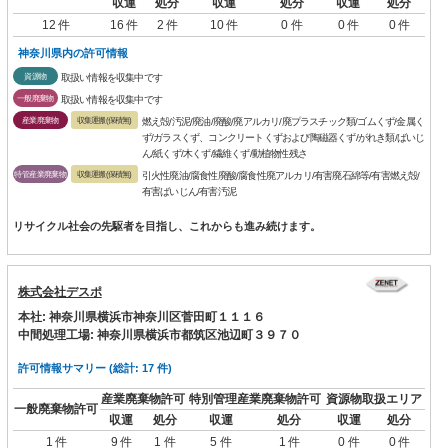
収運
処分
収運
処分
収運
処分
12 件
16 件
2 件
10 件
0 件
0 件
0 件
神奈川県内の許可情報
資源物
取扱い情報を収集中です
一般廃棄物
取扱い情報を収集中です
産業廃棄物
収集運搬(保積無)
燃え殻/汚泥/廃油/廃酸/廃アルカリ/廃プラスチック類/ゴムくず/金属く
ず/ガラスくず、コンクリートくずおよび陶磁器くず/がれき類/ばいじ
ん/紙くず/木くず/繊維くず/動植物性残さ
特管産業廃棄物
収集運搬(保積無)
引火性廃油/腐食性廃酸/腐食性廃アルカリ/有害廃石綿等/有害燃え殻/
有害ばいじん/有害汚泥
リサイクル社会の先駆者を目指し、これからも進み続けます。
株式会社デスポ
本社: 神奈川県横浜市神奈川区菅田町１１１６
中間処理工場: 神奈川県横浜市都筑区池辺町３９７０
許可情報サマリー (総計: 17 件)
産業廃棄物許可
特別管理産業廃棄物許可
資源物取扱エリア
一般廃棄物許可
収運
処分
収運
処分
収運
処分
1 件
9 件
1 件
5 件
1 件
0 件
0 件