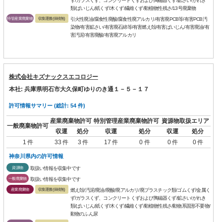
ず/ガラスくず、コンクリートくずおよび陶磁器くず/鉱さい/がれき
類/ばいじん/紙くず/木くず/繊維くず/動植物性残さ/13号廃棄物
特管産業廃棄物
収集運搬(保積無)
引火性廃油/腐食性廃酸/腐食性廃アルカリ/有害廃PCB等/有害PCB汚
染物/有害鉱さい/有害廃石綿等/有害燃え殻/有害ばいじん/有害廃油/有
害汚泥/有害廃酸/有害廃アルカリ
株式会社キズナックスエコロジー
本社: 兵庫県明石市大久保町ゆりのき通１－５－１７
許可情報サマリー (総計: 54 件)
産業廃棄物許可
特別管理産業廃棄物許可
資源物取扱エリア
一般廃棄物許可
収運
処分
収運
処分
収運
処分
1 件
33 件
3 件
17 件
0 件
0 件
0 件
神奈川県内の許可情報
資源物
取扱い情報を収集中です
一般廃棄物
取扱い情報を収集中です
産業廃棄物
収集運搬(保積無)
燃え殻/汚泥/廃油/廃酸/廃アルカリ/廃プラスチック類/ゴムくず/金属く
ず/ガラスくず、コンクリートくずおよび陶磁器くず/鉱さい/がれき
類/ばいじん/紙くず/木くず/繊維くず/動植物性残さ/動物系固形不要物/
動物のふん尿