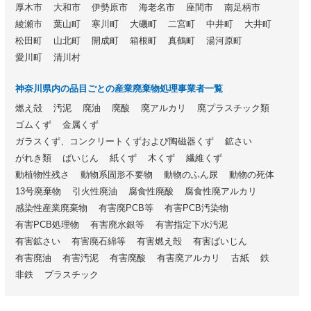
厚木市
大和市
伊勢原市
海老名市
座間市
南足柄市
綾瀬市
葉山町
寒川町
大磯町
二宮町
中井町
大井町
松田町
山北町
開成町
箱根町
真鶴町
湯河原町
愛川町
清川村
神奈川県内の品目ごとの産業廃棄物処理事業者一覧
燃え殻
汚泥
廃油
廃酸
廃アルカリ
廃プラスチック類
ゴムくず
金属くず
ガラスくず、コンクリートくずおよび陶磁器くず
鉱さい
がれき類
ばいじん
紙くず
木くず
繊維くず
動植物性残さ
動物系固形不要物
動物のふん尿
動物の死体
13号廃棄物
引火性廃油
腐食性廃酸
腐食性廃アルカリ
感染性産業廃棄物
有害廃PCB等
有害PCB汚染物
有害PCB処理物
有害廃水銀等
有害指定下水汚泥
有害鉱さい
有害廃石綿等
有害燃え殻
有害ばいじん
有害廃油
有害汚泥
有害廃酸
有害廃アルカリ
古紙
鉄
非鉄
プラスチック