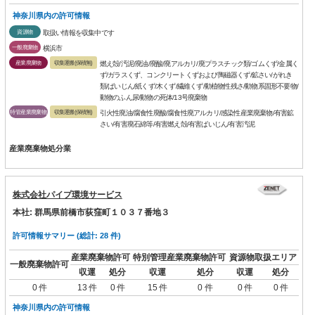
神奈川県内の許可情報
資源物
取扱い情報を収集中です
一般廃棄物
横浜市
産業廃棄物
収集運搬(保積無)
燃え殻/汚泥/廃油/廃酸/廃アルカリ/廃プラスチック類/ゴムくず/金属く
ず/ガラスくず、コンクリートくずおよび陶磁器くず/鉱さい/がれき
類/ばいじん/紙くず/木くず/繊維くず/動植物性残さ/動物系固形不要物/
動物のふん尿/動物の死体/13号廃棄物
特管産業廃棄物
収集運搬(保積無)
引火性廃油/腐食性廃酸/腐食性廃アルカリ/感染性産業廃棄物/有害鉱
さい/有害廃石綿等/有害燃え殻/有害ばいじん/有害汚泥
産業廃棄物処分業
株式会社パイプ環境サービス
本社: 群馬県前橋市荻窪町１０３７番地３
許可情報サマリー (総計: 28 件)
産業廃棄物許可
特別管理産業廃棄物許可
資源物取扱エリア
一般廃棄物許可
収運
処分
収運
処分
収運
処分
0 件
13 件
0 件
15 件
0 件
0 件
0 件
神奈川県内の許可情報