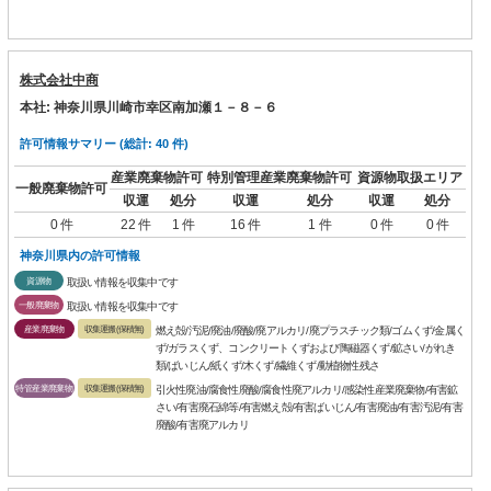
株式会社中商
本社: 神奈川県川崎市幸区南加瀬１－８－６
許可情報サマリー (総計: 40 件)
産業廃棄物許可
特別管理産業廃棄物許可
資源物取扱エリア
一般廃棄物許可
収運
処分
収運
処分
収運
処分
0 件
22 件
1 件
16 件
1 件
0 件
0 件
神奈川県内の許可情報
資源物
取扱い情報を収集中です
一般廃棄物
取扱い情報を収集中です
産業廃棄物
収集運搬(保積無)
燃え殻/汚泥/廃油/廃酸/廃アルカリ/廃プラスチック類/ゴムくず/金属く
ず/ガラスくず、コンクリートくずおよび陶磁器くず/鉱さい/がれき
類/ばいじん/紙くず/木くず/繊維くず/動植物性残さ
特管産業廃棄物
収集運搬(保積無)
引火性廃油/腐食性廃酸/腐食性廃アルカリ/感染性産業廃棄物/有害鉱
さい/有害廃石綿等/有害燃え殻/有害ばいじん/有害廃油/有害汚泥/有害
廃酸/有害廃アルカリ