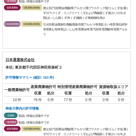
一般廃棄物
取扱い情報を収集中です
産業廃棄物
収集運搬(保積無)
燃え殻/汚泥/廃油/廃酸/廃アルカリ/廃プラスチック類/ゴムくず/金属く
ず/ガラスくず、コンクリートくずおよび陶磁器くず/鉱さい/がれき
類/ばいじん/紙くず/木くず/繊維くず/動植物性残さ
特管産業廃棄物
収集運搬(保積無)
引火性廃油/腐食性廃酸/腐食性廃アルカリ/有害鉱さい/有害廃石綿等/
有害燃え殻/有害ばいじん/有害廃油/有害汚泥/有害廃酸/有害廃アルカ
リ
日本通運株式会社
本社: 東京都千代田区神田和泉町２
許可情報サマリー (総計: 163 件)
産業廃棄物許可
特別管理産業廃棄物許可
資源物取扱エリア
一般廃棄物許可
収運
処分
収運
処分
収運
処分
10 件
76 件
0 件
77 件
0 件
0 件
0 件
神奈川県内の許可情報
資源物
取扱い情報を収集中です
一般廃棄物
取扱い情報を収集中です
産業廃棄物
収集運搬(保積無)
燃え殻/汚泥/廃油/廃酸/廃アルカリ/廃プラスチック類/ゴムくず/金属く
ず/ガラスくず、コンクリートくずおよび陶磁器くず/鉱さい/がれき