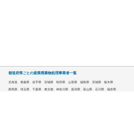
都道府県ごとの産業廃棄物処理事業者一覧
北海道
青森県
岩手県
宮城県
秋田県
山形県
福島県
茨城県
栃木県
群馬県
埼玉県
千葉県
東京都
神奈川県
新潟県
富山県
石川県
福井県
山梨県
長野県
岐阜県
静岡県
愛知県
三重県
滋賀県
京都府
大阪府
兵庫県
奈良県
和歌山県
鳥取県
島根県
岡山県
広島県
山口県
徳島県
香川県
愛媛県
高知県
福岡県
佐賀県
長崎県
熊本県
大分県
宮崎県
鹿児島県
沖縄県
許可自治体である市ごとの産業廃棄物処理事業者一覧