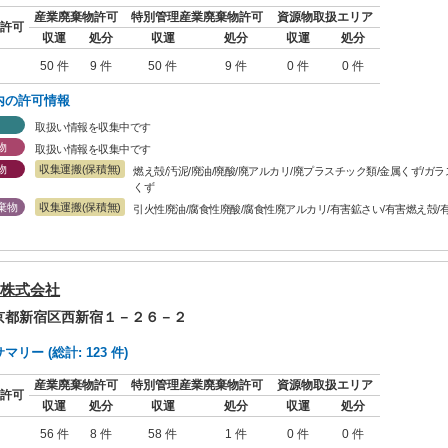
産業廃棄物許可
特別管理産業廃棄物許可
資源物取扱エリア
許可
収運
処分
収運
処分
収運
処分
50 件
9 件
50 件
9 件
0 件
0 件
内の許可情報
取扱い情報を収集中です
物
取扱い情報を収集中です
物
収集運搬(保積無)
燃え殻/汚泥/廃油/廃酸/廃アルカリ/廃プラスチック類/金属くず/ガ
くず
棄物
収集運搬(保積無)
引火性廃油/腐食性廃酸/腐食性廃アルカリ/有害鉱さい/有害燃え殻/
株式会社
東京都新宿区西新宿１－２６－２
リー (総計: 123 件)
産業廃棄物許可
特別管理産業廃棄物許可
資源物取扱エリア
許可
収運
処分
収運
処分
収運
処分
56 件
8 件
58 件
1 件
0 件
0 件