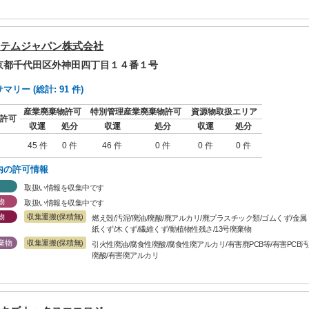
テムジャパン株式会社
東京都千代田区外神田四丁目１４番１号
リー (総計: 91 件)
産業廃棄物許可
特別管理産業廃棄物許可
資源物取扱エリア
許可
収運
処分
収運
処分
収運
処分
45 件
0 件
46 件
0 件
0 件
0 件
内の許可情報
取扱い情報を収集中です
物
取扱い情報を収集中です
物
収集運搬(保積無)
燃え殻/汚泥/廃油/廃酸/廃アルカリ/廃プラスチック類/ゴムくず/金
紙くず/木くず/繊維くず/動植物性残さ/13号廃棄物
棄物
収集運搬(保積無)
引火性廃油/腐食性廃酸/腐食性廃アルカリ/有害廃PCB等/有害PCB
廃酸/有害廃アルカリ