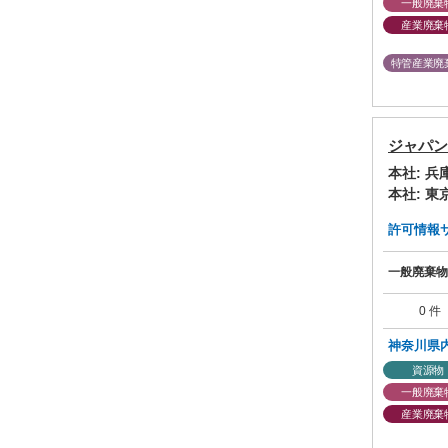
一般廃棄
産業廃棄
特管産業廃
ジャパン
本社: 
本社: 
許可情報サマ
一般廃棄物
0 件
神奈川県
資源物
一般廃棄
産業廃棄