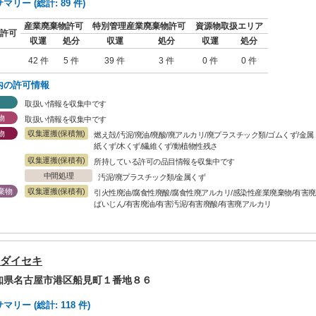
リー (総計: 89 件)
産業廃棄物許可
特別管理産業廃棄物許可
資源物取扱エリア
許可
収運
処分
収運
処分
収運
処分
42 件
5 件
39 件
3 件
0 件
0 件
内の許可情報
取扱い情報を収集中です
物
取扱い情報を収集中です
物
収集運搬(保積無)
燃え殻/汚泥/廃油/廃酸/廃アルカリ/廃プラスチック類/ゴムくず/金
紙くず/木くず/繊維くず/動植物性残さ
収集運搬(保積有)
所持している許可の品目情報を収集中です
中間処理
汚泥/廃プラスチック類/金属くず
棄物
収集運搬(保積有)
引火性廃油/腐食性廃酸/腐食性廃アルカリ/感染性産業廃棄物/有害廃P
ばいじん/有害廃油/有害汚泥/有害廃酸/有害廃アルカリ
ダイセキ
愛知県名古屋市港区船見町１番地８６
リー (総計: 118 件)