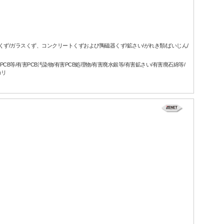
属くず/ガラスくず、コンクリートくずおよび陶磁器くず/鉱さい/がれき類/ばいじん/
CB等/有害PCB汚染物/有害PCB処理物/有害廃水銀等/有害鉱さい/有害廃石綿等/
カリ