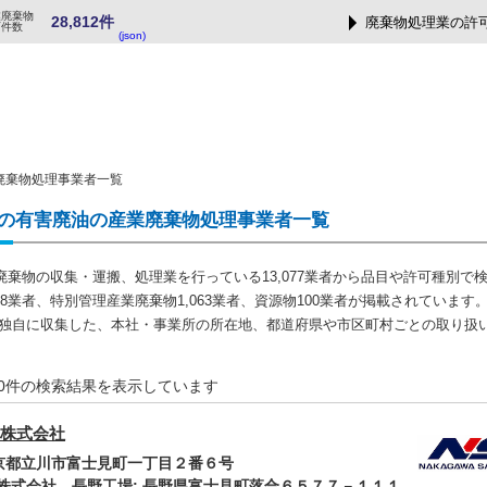
業廃棄物
28,812件
廃棄物処理業の許
可件数
(json)
廃棄物処理事業者一覧
の有害廃油の産業廃棄物処理事業者一覧
廃棄物の収集・運搬、処理業を行っている13,077業者から品目や許可種別で
628業者、特別管理産業廃棄物1,063業者、資源物100業者が掲載されています
では独自に収集した、本社・事業所の所在地、都道府県や市区町村ごとの取り扱
-20件の検索結果を表示しています
株式会社
東京都立川市富士見町一丁目２番６号
株式会社 長野工場: 長野県富士見町落合６５７７－１１１