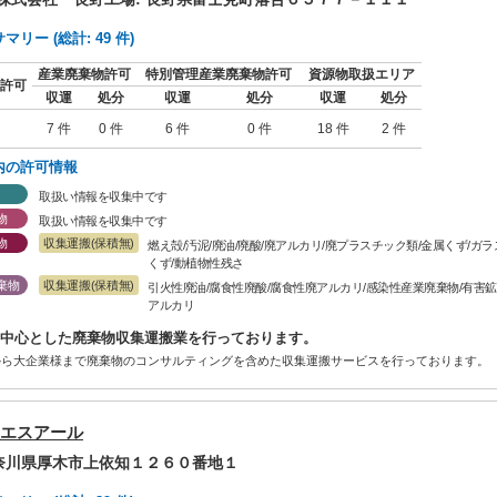
リー (総計: 49 件)
産業廃棄物許可
特別管理産業廃棄物許可
資源物取扱エリア
許可
収運
処分
収運
処分
収運
処分
7 件
0 件
6 件
0 件
18 件
2 件
内の許可情報
取扱い情報を収集中です
物
取扱い情報を収集中です
物
収集運搬(保積無)
燃え殻/汚泥/廃油/廃酸/廃アルカリ/廃プラスチック類/金属くず/ガ
くず/動植物性残さ
棄物
収集運搬(保積無)
引火性廃油/腐食性廃酸/腐食性廃アルカリ/感染性産業廃棄物/有害鉱
アルカリ
中心とした廃棄物収集運搬業を行っております。
から大企業様まで廃棄物のコンサルティングを含めた収集運搬サービスを行っております。
エスアール
神奈川県厚木市上依知１２６０番地１