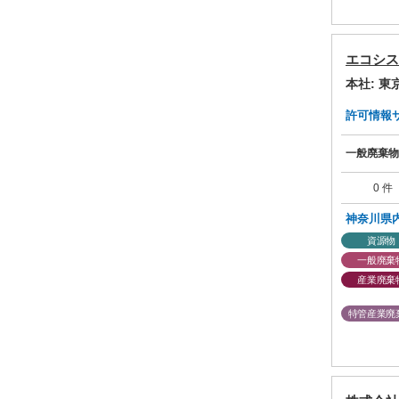
エコシス
本社: 
許可情報サマ
一般廃棄物
0 件
神奈川県
資源物
一般廃棄
産業廃棄
特管産業廃