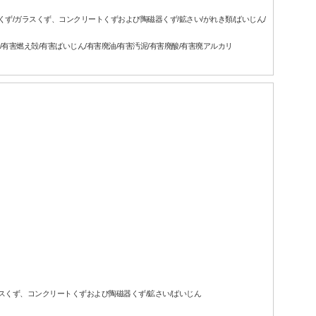
属くず/ガラスくず、コンクリートくずおよび陶磁器くず/鉱さい/がれき類/ばいじん/
/有害燃え殻/有害ばいじん/有害廃油/有害汚泥/有害廃酸/有害廃アルカリ
ガラスくず、コンクリートくずおよび陶磁器くず/鉱さい/ばいじん