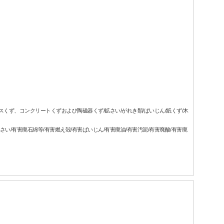
ラスくず、コンクリートくずおよび陶磁器くず/鉱さい/がれき類/ばいじん/紙くず/木
さい/有害廃石綿等/有害燃え殻/有害ばいじん/有害廃油/有害汚泥/有害廃酸/有害廃