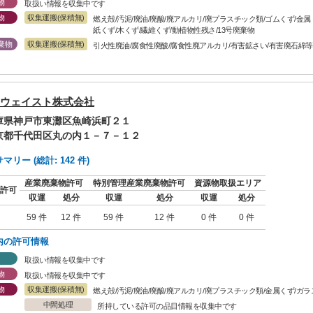
物
取扱い情報を収集中です
物
収集運搬(保積無)
燃え殻/汚泥/廃油/廃酸/廃アルカリ/廃プラスチック類/ゴムくず/金
紙くず/木くず/繊維くず/動植物性残さ/13号廃棄物
棄物
収集運搬(保積無)
引火性廃油/腐食性廃酸/腐食性廃アルカリ/有害鉱さい/有害廃石綿等
ウェイスト株式会社
兵庫県神戸市東灘区魚崎浜町２１
東京都千代田区丸の内１－７－１２
リー (総計: 142 件)
産業廃棄物許可
特別管理産業廃棄物許可
資源物取扱エリア
許可
収運
処分
収運
処分
収運
処分
59 件
12 件
59 件
12 件
0 件
0 件
内の許可情報
取扱い情報を収集中です
物
取扱い情報を収集中です
物
収集運搬(保積無)
燃え殻/汚泥/廃油/廃酸/廃アルカリ/廃プラスチック類/金属くず/
中間処理
所持している許可の品目情報を収集中です