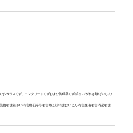
属くず/ガラスくず、コンクリートくずおよび陶磁器くず/鉱さい/がれき類/ばいじん/
汚染物/有害鉱さい/有害廃石綿等/有害燃え殻/有害ばいじん/有害廃油/有害汚泥/有害