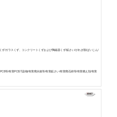
属くず/ガラスくず、コンクリートくずおよび陶磁器くず/鉱さい/がれき類/ばいじん/
CB等/有害PCB汚染物/有害廃水銀等/有害鉱さい/有害廃石綿等/有害燃え殻/有害