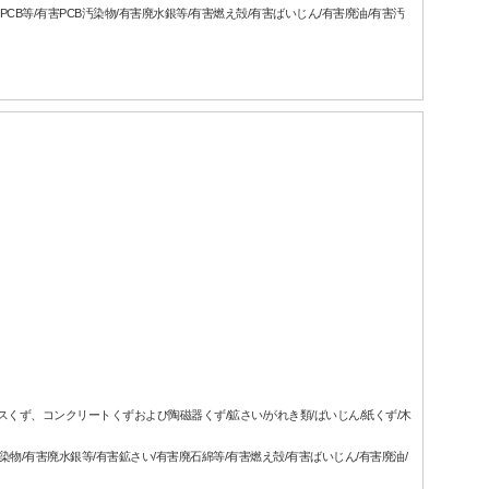
CB等/有害PCB汚染物/有害廃水銀等/有害燃え殻/有害ばいじん/有害廃油/有害汚
ラスくず、コンクリートくずおよび陶磁器くず/鉱さい/がれき類/ばいじん/紙くず/木
汚染物/有害廃水銀等/有害鉱さい/有害廃石綿等/有害燃え殻/有害ばいじん/有害廃油/