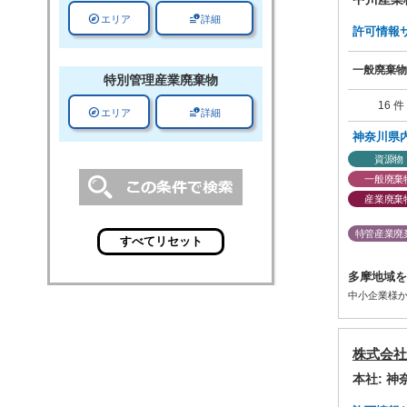
explore
data_info_alert
エリア
詳細
許可情報サマ
一般廃棄物
特別管理
産業廃棄物
16 件
explore
data_info_alert
エリア
詳細
神奈川県
資源物
一般廃棄
産業廃棄
特管産業廃
多摩地域を
中小企業様
株式会社
本社: 