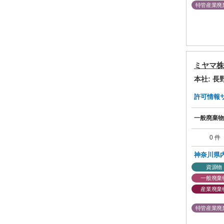
特管産業廃
ミヤマ株
本社: 
許可情報サマ
一般廃棄物
0 件
神奈川県
資源物
一般廃棄
産業廃棄
特管産業廃