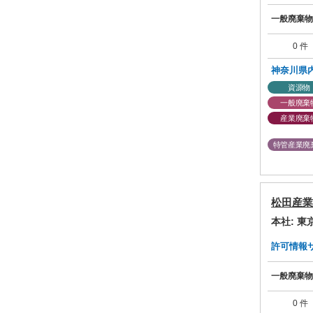
一般廃棄物
0 件
神奈川県
資源物
一般廃棄
産業廃棄
特管産業廃
松田産業
本社: 
許可情報サマ
一般廃棄物
0 件