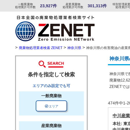
一般
廃棄物
産
業
廃
棄物
特
別
管
理産
23,927件
301,313件
処理業許可件数
処理業許可件数
処理業許
>
>
>
廃棄物処理業者検索 ZENET
神奈川県
神奈川県の有害廃油の産業
神奈川県
条件を指定して検索
神奈川県で
廃棄物12,
エリアのみ設定でも可
ZENET
一般廃棄物
474件中1
explore
エリア
中川産業
本社: 
産業廃棄物
中川産業