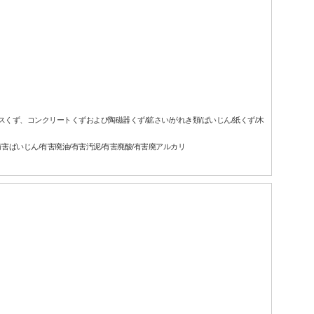
ラスくず、コンクリートくずおよび陶磁器くず/鉱さい/がれき類/ばいじん/紙くず/木
有害ばいじん/有害廃油/有害汚泥/有害廃酸/有害廃アルカリ