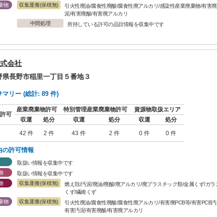
棄物
収集運搬(保積無)
引火性廃油/腐食性廃酸/腐食性廃アルカリ/感染性産業廃棄物/有害廃P
泥/有害廃酸/有害廃アルカリ
中間処理
所持している許可の品目情報を収集中です
式会社
長野県長野市稲里一丁目５番地３
リー (総計: 89 件)
産業廃棄物許可
特別管理産業廃棄物許可
資源物取扱エリア
許可
収運
処分
収運
処分
収運
処分
42 件
2 件
43 件
2 件
0 件
0 件
内の許可情報
取扱い情報を収集中です
物
取扱い情報を収集中です
物
収集運搬(保積無)
燃え殻/汚泥/廃油/廃酸/廃アルカリ/廃プラスチック類/金属くず/ガ
くず/繊維くず
棄物
収集運搬(保積無)
引火性廃油/腐食性廃酸/腐食性廃アルカリ/有害廃PCB等/有害PCB
有害汚泥/有害廃酸/有害廃アルカリ