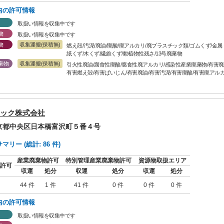
内の許可情報
取扱い情報を収集中です
物
取扱い情報を収集中です
物
収集運搬(保積無)
燃え殻/汚泥/廃油/廃酸/廃アルカリ/廃プラスチック類/ゴムくず/金
紙くず/木くず/繊維くず/動植物性残さ/13号廃棄物
棄物
収集運搬(保積無)
引火性廃油/腐食性廃酸/腐食性廃アルカリ/感染性産業廃棄物/有害廃P
有害燃え殻/有害ばいじん/有害廃油/有害汚泥/有害廃酸/有害廃アル
ック株式会社
東京都中央区日本橋富沢町５番４号
リー (総計: 86 件)
産業廃棄物許可
特別管理産業廃棄物許可
資源物取扱エリア
許可
収運
処分
収運
処分
収運
処分
44 件
1 件
41 件
0 件
0 件
0 件
内の許可情報
取扱い情報を収集中です